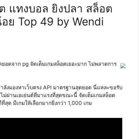
ต แทงบอล ยิงปลา สล็อต
นน้อย Top 49 by Wendi
ดยอดจาก pg จัดเต็มเกมสล็อตเยอะมาก ไม่พลาดการ
ณกำลังมองหาเว็บตรง API มาตรฐานสุดยอด นี่แหละขอรับ
ไม่ผ่านเอเย่นต์ที่มาแรงที่สุดขณะนี้ จัดเต็มเกมสล็อต
ที่สุด มีเกมให้เลือกมากยิ่งกว่า 1,000 เกม