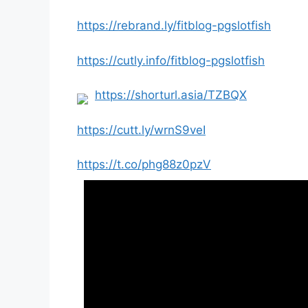
https://rebrand.ly/fitblog-pgslotfish
https://cutly.info/fitblog-pgslotfish
https://shorturl.asia/TZBQX
https://cutt.ly/wrnS9veI
https://t.co/phg88z0pzV