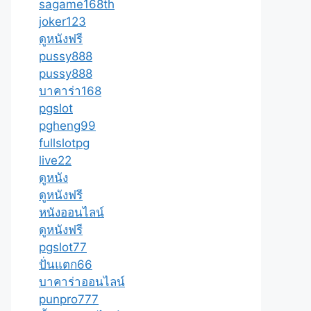
sagame168th
joker123
ดูหนังฟรี
pussy888
pussy888
บาคาร่า168
pgslot
pgheng99
fullslotpg
live22
ดูหนัง
ดูหนังฟรี
หนังออนไลน์
ดูหนังฟรี
pgslot77
ปั่นแตก66
บาคาร่าออนไลน์
punpro777