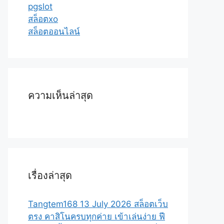
pgslot
สล็อตxo
สล็อตออนไลน์
ความเห็นล่าสุด
เรื่องล่าสุด
Tangtem168 13 July 2026 สล็อตเว็บ
ตรง คาสิโนครบทุกค่าย เข้าเล่นง่าย ฟี