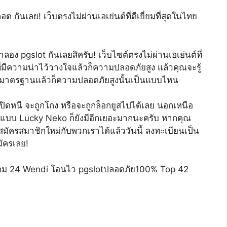
อต กันเลย! เว็บตรงไม่ผ่านเอเย่นต์ที่ดีเยี่ยมที่สุดในไทย
ลอง pgslot กันเลยสิครับ! เว็บไซต์ตรงไม่ผ่านเอเย่นต์ที่
ี่มีความน่าไว้วางใจแล้วก็ความปลอดภัยสูง แล้วคุณจะรู้
่มีมาตรฐานแล้วก็ความปลอดภัยสูงนั้นเป็นแบบไหน
 จะปิดหนี จะถูกโกง หรือจะถูกล็อกยูสไปได้เลย นอกเหนือ
ยวแบบ Lucky Neko ก็ยังมีอีกเยอะมากนะครับ หากคุณ
มัครสมาชิกใหม่กับพวกเราได้แล้ววันนี้ ลงทะเบียนเป็น
ัครเลย!
าคม 24 Wendi โอนไว pgslotปลอดภัย100% Top 42