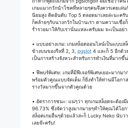
ถ้าหากพูดถึงเกมจาก pgslotgolf ผมเชื่อว่าคน
เกมแมวกวักนำโชคที่หลายๆคนจึงควรเคยเล่นกั
นิยมสูง ติดอันดับ Top 5 ตลอดมาเลยล่ะนะครับ เ
ก็คล้ายๆกับนางกวักในบ้านเรา ตามความเชื่
ร่ำรวยมาให้กับเรานั่นแหละครับผม จะเป็นอย่า
• แบบอย่างเกม: เกมสล็อตออนไลน์เป็นแบบสล็อตวิ
ข้างบนของรีลที่ 2, 3,
pgslot
4 และก็ 5 อีกด้วย
เป็นการสร้างจังหวะสำหรับการทำเงินที่มากขึ้น
• ฟีพบร์พิเศษ: เกมที่มีฟีเจอร์พิเศษเยอะมากม
พร้อมตัวคูณแบบจัดเต็ม ก็ยิ่งทำให้ท่านมีโอกาสได
รางวัลมากขึ้นจากตัวคูณด้วย
• อัตราการชนะ: แน่ๆว่า ทุกเกมสล็อตจะต้องมีค
96.73% ซึ่งจัดว่าสูงมากมายๆทำให้คุณได้โอกาส
สล็อตเกมอื่นๆด้วยแล้วล่ะก็ Lucky Neko นับว่
เลยจ๊ะครับ!