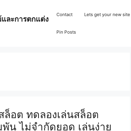
Contact
Lets get your new site
ม้และการตกแต่ง
Pin Posts
 สล็อต ทดลองเล่นสล็อต
พัน ไม่จำกัดยอด เล่นง่าย