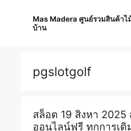
Skip
to
Mas Madera ศูนย์รวมสินค้าไ
content
บ้าน
pgslotgolf
สล็อต 19 สิงหา 2025
ออนไลน์ฟรี ทุกการเดิม