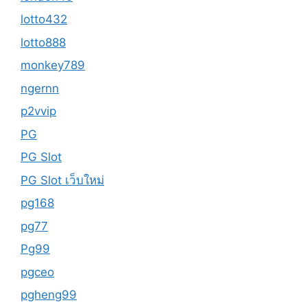
lotto432
lotto888
monkey789
ngernn
p2vvip
PG
PG Slot
PG Slot เว็บใหม่
pg168
pg77
Pg99
pgceo
pgheng99