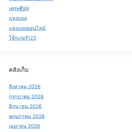
เศรษฐี99
แทงบอล
แทงบอลออนไลน์
โจ๊กเกอร์123
คลังเก็บ
สิงหาคม 2026
กรกฎาคม 2026
มิถุนายน 2026
พฤษภาคม 2026
เมษายน 2026