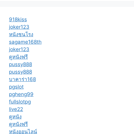
918kiss
joker123
หนังชนโรง
sagame168th
joker123
ดูหนังฟรี
pussy888
pussy888
บาคาร่า168
pgslot
pgheng99
fullslotpg
live22
ดูหนัง
ดูหนังฟรี
หนังออนไลน์