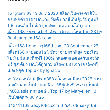
Tangtem168 13 July 2026 สล็อตเว็บตรง คาสิโน
ครบทุกค่าย เข้าเล่นง่าย ฟีลดี ฝากนี้เกินคุ้มรับทุนฟรี
100 เล่นลื่น ไม่มีสะดุด คัดมาแล้ว เล่นได้ทุกเกม
สล็อต168 ของรางวัลกำลังรอ เจ้าของใหม่ Top 23 by
Raul tangtem168e.com
สล็อต168 Hengjing168d.com 23 September 26
สล็อต168 หวยออนไลน์ อัตราจ่ายมากที่สุด ของไทย
โปรโมชั่นเครดิตฟรี 100% กล่องสุ่มเฮงเฮง รับเครดิต
ฟรี ยูสเดียว เล่นได้ทุกเกม สล็อต168 แจก เครดิตฟรี
เยอะที่สุด Top 67 by Ignacio
คาสิโนออนไลน์ jinda888 สล็อตยอดนิยม 2026 รวม
เกมดัง ค่ายชั้นนำ และฟีเจอร์ที่ผู้เล่นชื่นชอบ เว็บแม่
jin888.asia ทดลองเล่น Top 47 by Maryellen 13
เว็บไซต์ตรง July 26
บาคาร่า168 Sexy168c.com 6 ก.ค. 69 sexy168