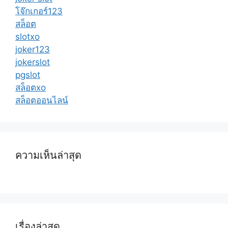
โจ๊กเกอร์123
สล็อต
slotxo
joker123
jokerslot
pgslot
สล็อตxo
สล็อตออนไลน์
ความเห็นล่าสุด
เรื่องล่าสุด