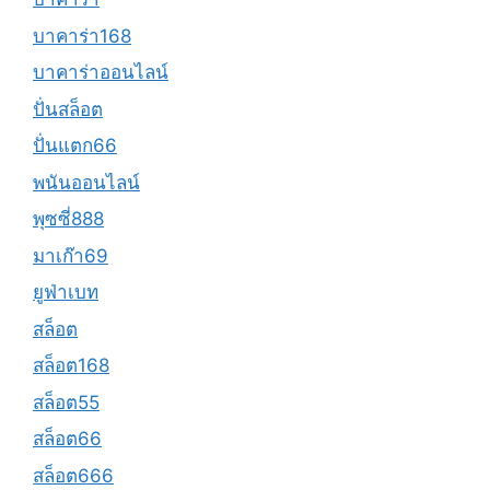
บาคาร่า168
บาคาร่าออนไลน์
ปั่นสล็อต
ปั่นแตก66
พนันออนไลน์
พุซซี่888
มาเก๊า69
ยูฟ่าเบท
สล็อต
สล็อต168
สล็อต55
สล็อต66
สล็อต666