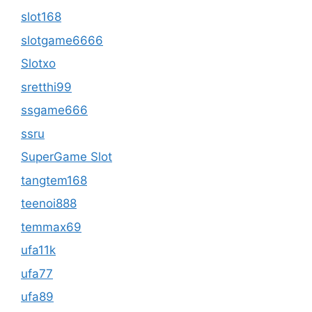
slot168
slotgame6666
Slotxo
sretthi99
ssgame666
ssru
SuperGame Slot
tangtem168
teenoi888
temmax69
ufa11k
ufa77
ufa89