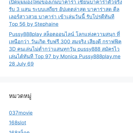
เปิดมุมมองใหม่ของเกมบาคาร่า เซียนบาคาร่าตัวจริง
รับ 3 แสน ระบบเสถียร อัปเดตล่าสุด บาคาร่าสด ดีล
เลอร์สาวสวย บาคาร่า เข้าเล่นวันนี้ รับโปรดีทันที
Top 56 by Stephaine
Pussy888play สล็อตออนไลน์ โลกแห่งความสนุก ที่
เหนือกว่า วันเกิด รับฟรี 300 สมจริง เสียงดี กราฟฟิค
3D คนเล่นไม่ต่ำกว่าแสนทุกวัน pussy888 สมัครไว
เล่นได้ทันที Top 97 by Monica Pussy888play.me
28 July 69
หมวดหมู่
037movie
168slot
168สล็อต