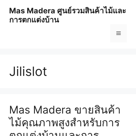
Skip
Mas Madera ศูนย์รวมสินค้าไม้และ
to
การตกแต่งบ้าน
content
Menu
Jilislot
Mas Madera ขายสินค้า
ไม้คุณภาพสูงสำหรับการ
ตกแต่งบ้านและการ