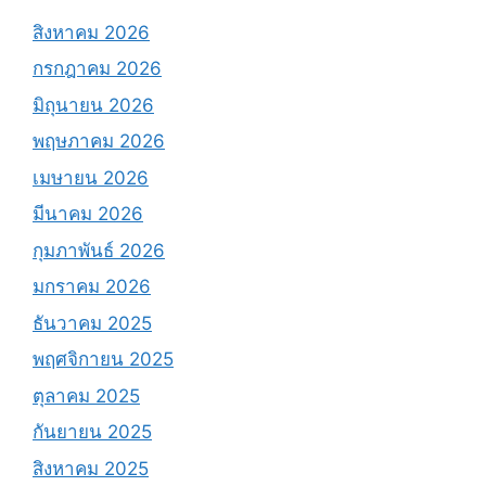
สิงหาคม 2026
กรกฎาคม 2026
มิถุนายน 2026
พฤษภาคม 2026
เมษายน 2026
มีนาคม 2026
กุมภาพันธ์ 2026
มกราคม 2026
ธันวาคม 2025
พฤศจิกายน 2025
ตุลาคม 2025
กันยายน 2025
สิงหาคม 2025