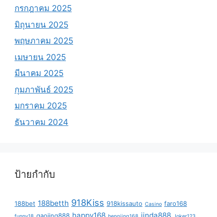
กรกฎาคม 2025
มิถุนายน 2025
พฤษภาคม 2025
เมษายน 2025
มีนาคม 2025
กุมภาพันธ์ 2025
มกราคม 2025
ธันวาคม 2024
ป้ายกำกับ
918Kiss
188betth
188bet
918kissauto
faro168
Casino
happy168
jinda888
gaojing888
funny18
hengjing168
Joker123