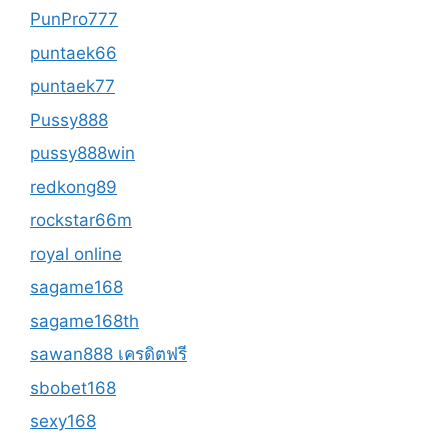
PunPro777
puntaek66
puntaek77
Pussy888
pussy888win
redkong89
rockstar66m
royal online
sagame168
sagame168th
sawan888 เครดิตฟรี
sbobet168
sexy168