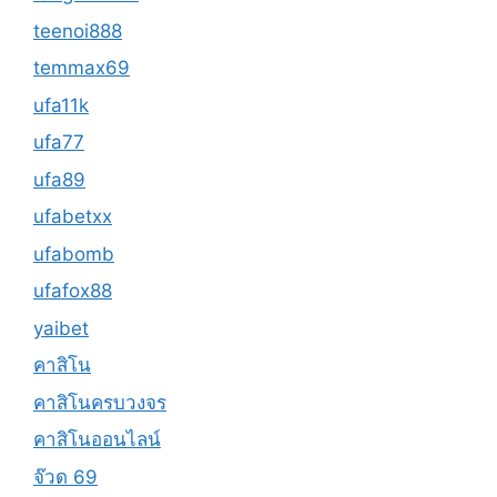
teenoi888
temmax69
ufa11k
ufa77
ufa89
ufabetxx
ufabomb
ufafox88
yaibet
คาสิโน
คาสิโนครบวงจร
คาสิโนออนไลน์
จ๊วด 69