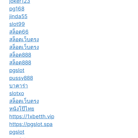
joker123
pg168
jinda55
slot99
สล็อต66
สล็อตเว็บตรง
สล็อตเว็บตรง
สล็อต888
สล็อต888
pgslot
pussy888
บาคาร่า
slotxo
สล็อตเว็บตรง
หนังโป๊ไทย
https://1xbetth.vip
https://pgslot.spa
pgslot