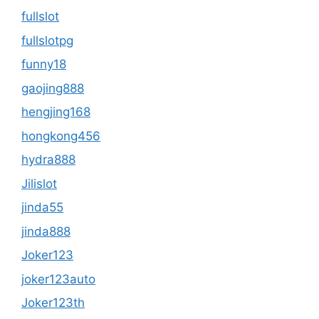
fullslot
fullslotpg
funny18
gaojing888
hengjing168
hongkong456
hydra888
Jilislot
jinda55
jinda888
Joker123
joker123auto
Joker123th