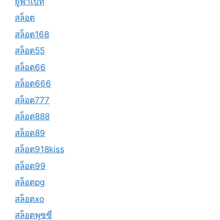
ยูฟ่าเบท
สล็อต
สล็อต168
สล็อต55
สล็อต66
สล็อต666
สล็อต777
สล็อต888
สล็อต89
สล็อต918kiss
สล็อต99
สล็อตpg
สล็อตxo
สล็อตพุซซี่