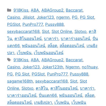
Categories
918Kiss
,
ABA
,
ABAGroup2
,
Baccarat
,
Casino
,
Jilislot
,
Joker123
,
ngernn
,
PG
,
PG Slot
,
PGSlot
,
PunPro777
,
Pussy888
,
sexybaccarat168
,
Slot
,
Slot Online
,
Slotxo
,
คาสิ
โน
,
คาสิโนออนไลน์
,
บาคาร่า
,
บาคาร่าออนไลน์
,
ปั่น
แตก66
,
พนันออนไลน์
,
สล็อต
,
สล็อตออนไลน์
,
เกมยิง
ปลา
,
เว็บพนัน
,
เว็บพนันออนไลน์
Tags
918Kiss
,
ABA
,
ABAGroup2
,
Baccarat
,
Casino
,
Joker123
,
Joker123th
,
Ngernn
,
no1huay
,
PG
,
PG Slot
,
PGSlot
,
PunPro777
,
Pussy888
,
sagame168th
,
sexybaccarat168
,
Slot
,
Slot
Online
,
Slotxo
,
คาสิโน
,
คาสิโนออนไลน์
,
บาคาร่า
,
บาคาร่าออนไลน์
,
ปั่นแตก66
,
พนันออนไลน์
,
สล็อต
,
สล็อตออนไลน์
,
เกมยิงปลา
,
เว็บพนัน
,
เว็บพนัน