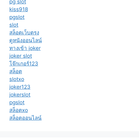
pg slot
kiss918
pgslot
slot
สล็อตเว็บตรง
ดูหนังออนไลน์
ทางเข้า joker
joker slot
โจ๊กเกอร์123
สล็อต
slotxo
joker123
jokerslot
pgslot
สล็อตxo
สล็อตออนไลน์