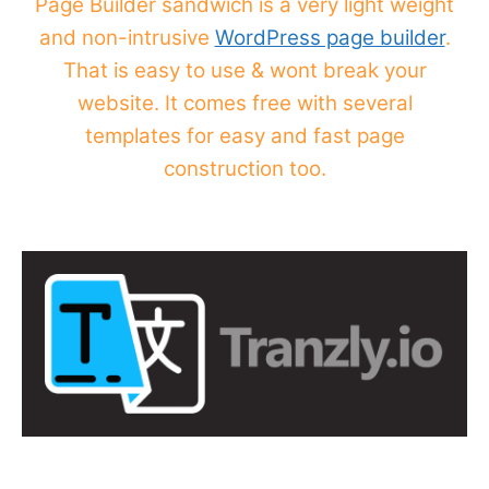
Page Builder sandwich is a very light weight
and non-intrusive
WordPress page builder
.
That is easy to use & wont break your
website. It comes free with several
templates for easy and fast page
construction too.