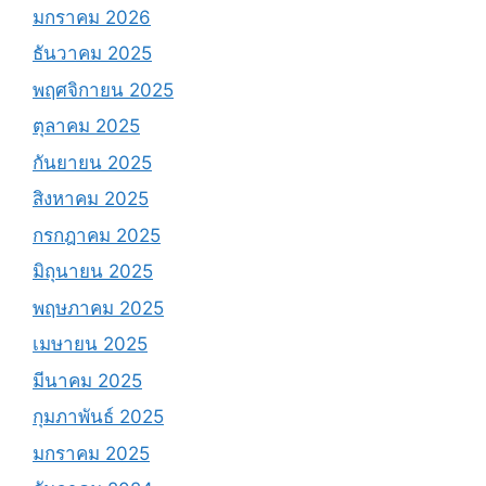
มกราคม 2026
ธันวาคม 2025
พฤศจิกายน 2025
ตุลาคม 2025
กันยายน 2025
สิงหาคม 2025
กรกฎาคม 2025
มิถุนายน 2025
พฤษภาคม 2025
เมษายน 2025
มีนาคม 2025
กุมภาพันธ์ 2025
มกราคม 2025