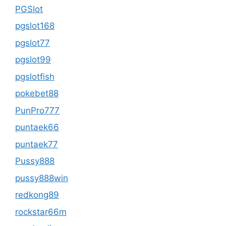
PGSlot
pgslot168
pgslot77
pgslot99
pgslotfish
pokebet88
PunPro777
puntaek66
puntaek77
Pussy888
pussy888win
redkong89
rockstar66m