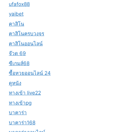
ufafox88
yaibet
คาสิโน
คาสิโนครบวงจร
คาสิโนออนไลน์
จ๊วด 69
ซีเกมส์68
ซื้อหวยออนไลน์ 24
ดูหนัง
ทางเข้า live22
ทางเข้าpg
บาคาร่า
บาคาร่า168