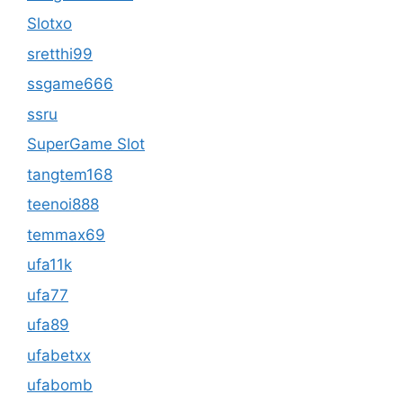
Slotxo
sretthi99
ssgame666
ssru
SuperGame Slot
tangtem168
teenoi888
temmax69
ufa11k
ufa77
ufa89
ufabetxx
ufabomb