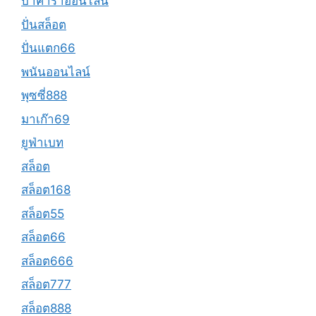
บาคาร่าออนไลน์
ปั่นสล็อต
ปั่นแตก66
พนันออนไลน์
พุซซี่888
มาเก๊า69
ยูฟ่าเบท
สล็อต
สล็อต168
สล็อต55
สล็อต66
สล็อต666
สล็อต777
สล็อต888