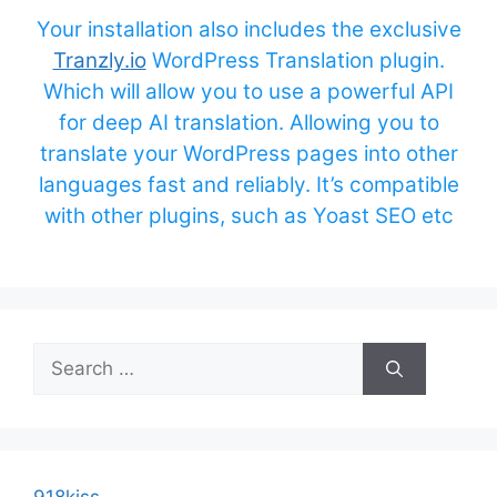
Your installation also includes the exclusive
Tranzly.io
WordPress Translation plugin
.
Which will allow you to use a powerful API
for deep AI translation. Allowing you to
translate your WordPress pages into other
languages fast and reliably. It’s compatible
with other plugins, such as Yoast SEO etc
Search
for: