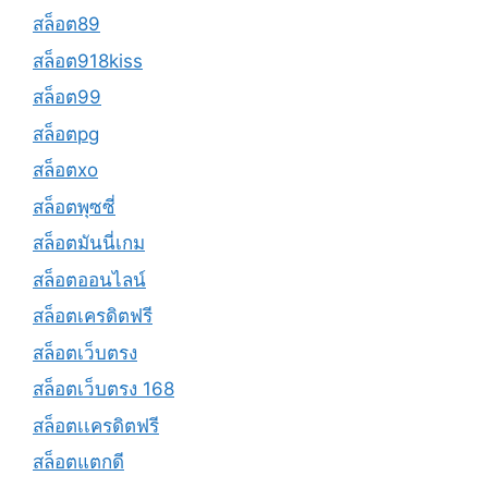
สล็อต89
สล็อต918kiss
สล็อต99
สล็อตpg
สล็อตxo
สล็อตพุซซี่
สล็อตมันนี่เกม
สล็อตออนไลน์
สล็อตเครดิตฟรี
สล็อตเว็บตรง
สล็อตเว็บตรง 168
สล็อตเเครดิตฟรี
สล็อตแตกดี