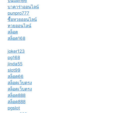
ปั่นแตก66
บาคาร่าออนไลน์
punpro777
ซื้อหวยออนไลน์
หวยออนไลน์
สล็อต
สล็อต168
joker123
pg168
jinda55
slot99
สล็อต66
สล็อตเว็บตรง
สล็อตเว็บตรง
สล็อต888
สล็อต888
pgslot