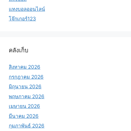
แทงบอลออนไลน์
โจ๊กเกอร์123
คลังเก็บ
สิงหาคม 2026
กรกฎาคม 2026
มิถุนายน 2026
พฤษภาคม 2026
เมษายน 2026
มีนาคม 2026
กุมภาพันธ์ 2026