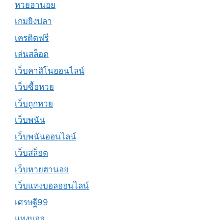
หวยฮานอย
เกมยิงปลา
เครดิตฟรี
เล่นสล็อต
เว็บคาสิโนออนไลน์
เว็บซื้อหวย
เว็บถูกหวย
เว็บพนัน
เว็บพนันออนไลน์
เว็บสล็อต
เว็บหวยฮานอย
เว็บแทงบอลออนไลน์
เศรษฐี99
แทงบอล