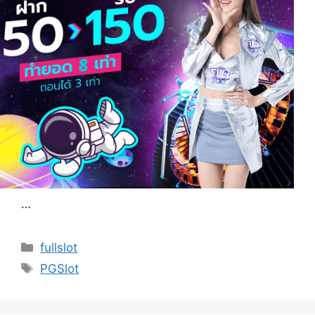
…
Categories
fullslot
Tags
PGSlot