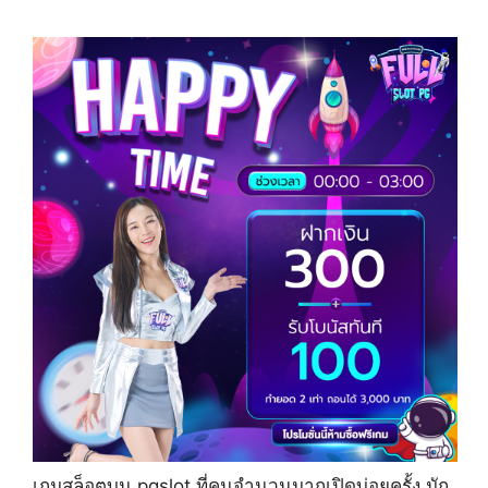
เกมสล็อตบน pgslot ที่คนจำนวนมากเปิดบ่อยครั้ง มัก