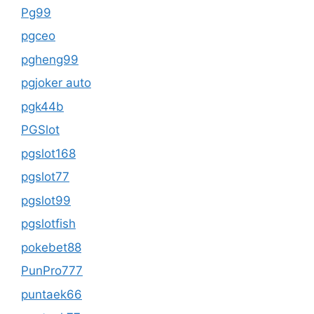
Pg99
pgceo
pgheng99
pgjoker auto
pgk44b
PGSlot
pgslot168
pgslot77
pgslot99
pgslotfish
pokebet88
PunPro777
puntaek66