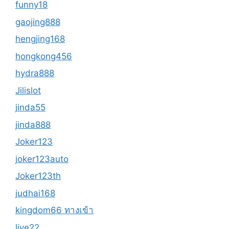
funny18
gaojing888
hengjing168
hongkong456
hydra888
Jilislot
jinda55
jinda888
Joker123
joker123auto
Joker123th
judhai168
kingdom66 ทางเข้า
live22