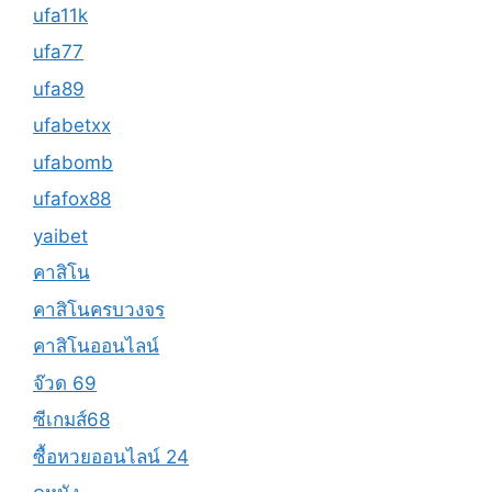
ufa11k
ufa77
ufa89
ufabetxx
ufabomb
ufafox88
yaibet
คาสิโน
คาสิโนครบวงจร
คาสิโนออนไลน์
จ๊วด 69
ซีเกมส์68
ซื้อหวยออนไลน์ 24