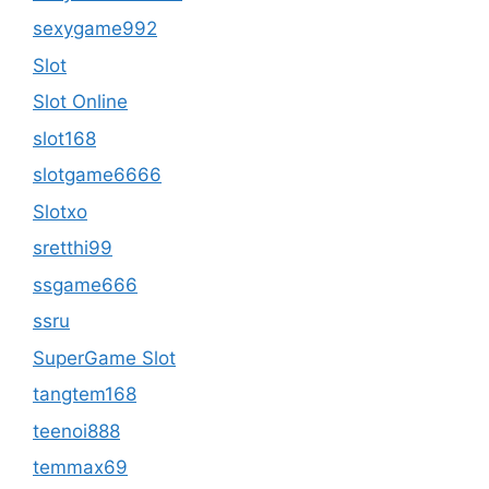
sexygame992
Slot
Slot Online
slot168
slotgame6666
Slotxo
sretthi99
ssgame666
ssru
SuperGame Slot
tangtem168
teenoi888
temmax69