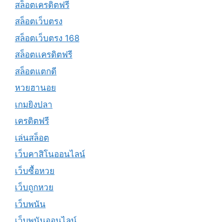
สล็อตเครดิตฟรี
สล็อตเว็บตรง
สล็อตเว็บตรง 168
สล็อตเเครดิตฟรี
สล็อตแตกดี
หวยฮานอย
เกมยิงปลา
เครดิตฟรี
เล่นสล็อต
เว็บคาสิโนออนไลน์
เว็บซื้อหวย
เว็บถูกหวย
เว็บพนัน
เว็บพนันออนไลน์