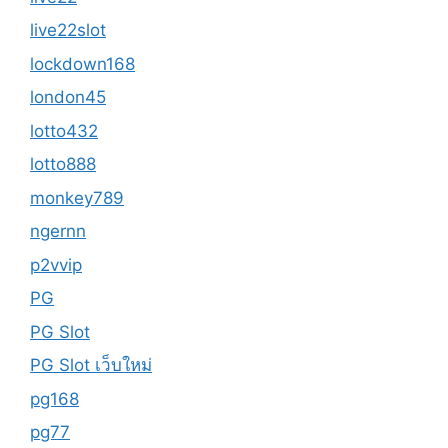
live22slot
lockdown168
london45
lotto432
lotto888
monkey789
ngernn
p2vvip
PG
PG Slot
PG Slot เว็บใหม่
pg168
pg77