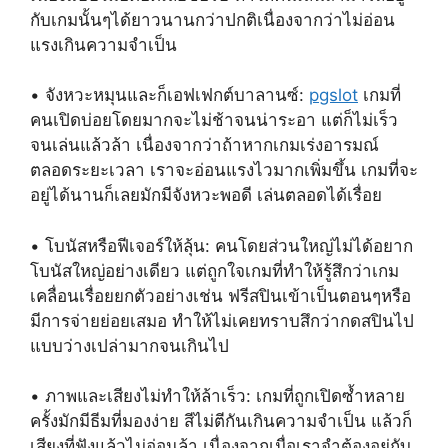
กับเกมนั้นๆได้ยาวนานกว่าปกติเนื่องจากว่าไม่อ่อน
แรงเกินความจำเป็น
• จังหวะหมุนและก็เอฟเฟกต์บาลานซ์:
pgslot
เกมที่
คนเปิดบ่อยโดยมากจะไม่ช้าจนน่าระอา แต่ก็ไม่เร็ว
จนเล่นแล้วล้า เนื่องจากว่าถ้าหากเกมเร่งอารมณ์
ตลอดระยะเวลา เราจะอ่อนแรงไวมากเพิ่มขึ้น เกมที่จะ
อยู่ได้นานก็เลยมักมีจังหวะพอดี เล่นตลอดได้เรื่อย
• โบนัสหรือฟีเจอร์ให้ลุ้น: คนโดยส่วนใหญ่ไม่ได้อยาก
โบนัสใหญ่อย่างเดียว แต่ถูกใจเกมที่ทำให้รู้สึกว่าเกม
เคลื่อนเรื่อยยกตัวอย่างเช่น ฟรีสปินเข้าเป็นตอนๆหรือ
มีการจ่ายย่อยเสมอ ทำให้ไม่เคยทราบสึกว่ากดสปินไป
แบบว่างเปล่ามากจนเกินไป
• ภาพและเสียงไม่ทำให้ล้าเร็ว: เกมที่ถูกเปิดซ้ำหลาย
ครั้งมักมีธีมที่มองง่าย สีไม่ตีกันเกินความจำเป็น แล้วก็
เสียงที่ฟังแล้วไม่อ่อนล้า เนื่องจากเมื่อเราจำต้องอยู่กับ