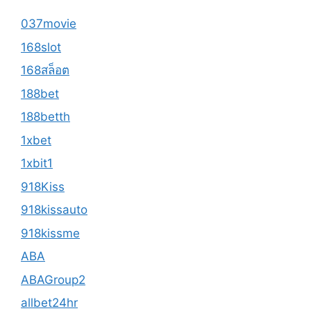
037movie
168slot
168สล็อต
188bet
188betth
1xbet
1xbit1
918Kiss
918kissauto
918kissme
ABA
ABAGroup2
allbet24hr