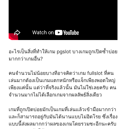
อะไรเป็นสิ่งที่ทำให้เกม pgslot บางเกมถูกเปิดซ้ำบ่อย
มากกว่าเกมอื่น?
คนจำนวนไม่น้อยบางทีอาจคิดว่าเกม fullslot ที่คน
เล่นมากต้องเป็นเกมแตกหนักหรือแจ็กเพียงพอตใหญ่
เพียงแค่นั้น แต่ว่าที่จริงแล้วนั้น มันไม่ใช่เลยครับ คน
จำนวนมากไม่ได้เลือกเกมจากผลลัพธ์สิ่งเดียว
เกมที่ถูกเปิดบ่อยมักเป็นเกมที่เล่นแล้วเข้ามือมากกว่า
และก็สามารถอยู่กับมันได้นานแบบไม่อิดโรย ซึ่งเรื่อง
แบบนี้ส่งผลมากกว่าผลของเกมโดยรวมซะอีกนะครับ