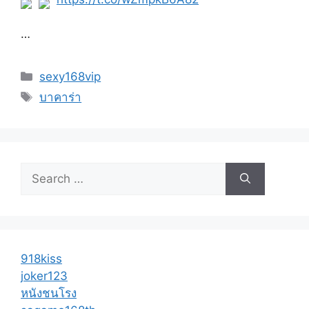
…
Categories
sexy168vip
Tags
บาคาร่า
Search
for:
918kiss
joker123
หนังชนโรง