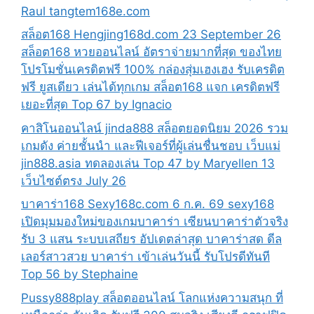
Raul tangtem168e.com
สล็อต168 Hengjing168d.com 23 September 26
สล็อต168 หวยออนไลน์ อัตราจ่ายมากที่สุด ของไทย
โปรโมชั่นเครดิตฟรี 100% กล่องสุ่มเฮงเฮง รับเครดิต
ฟรี ยูสเดียว เล่นได้ทุกเกม สล็อต168 แจก เครดิตฟรี
เยอะที่สุด Top 67 by Ignacio
คาสิโนออนไลน์ jinda888 สล็อตยอดนิยม 2026 รวม
เกมดัง ค่ายชั้นนำ และฟีเจอร์ที่ผู้เล่นชื่นชอบ เว็บแม่
jin888.asia ทดลองเล่น Top 47 by Maryellen 13
เว็บไซต์ตรง July 26
บาคาร่า168 Sexy168c.com 6 ก.ค. 69 sexy168
เปิดมุมมองใหม่ของเกมบาคาร่า เซียนบาคาร่าตัวจริง
รับ 3 แสน ระบบเสถียร อัปเดตล่าสุด บาคาร่าสด ดีล
เลอร์สาวสวย บาคาร่า เข้าเล่นวันนี้ รับโปรดีทันที
Top 56 by Stephaine
Pussy888play สล็อตออนไลน์ โลกแห่งความสนุก ที่