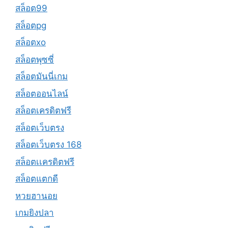
สล็อต99
สล็อตpg
สล็อตxo
สล็อตพุซซี่
สล็อตมันนี่เกม
สล็อตออนไลน์
สล็อตเครดิตฟรี
สล็อตเว็บตรง
สล็อตเว็บตรง 168
สล็อตเเครดิตฟรี
สล็อตแตกดี
หวยฮานอย
เกมยิงปลา