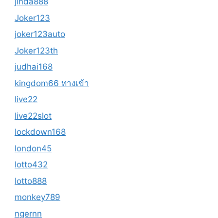
jinda888
Joker123
joker123auto
Joker123th
judhai168
kingdom66 ทางเข้า
live22
live22slot
lockdown168
london45
lotto432
lotto888
monkey789
ngernn