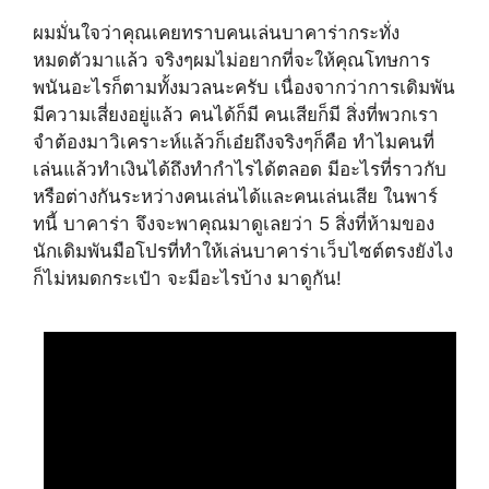
ผมมั่นใจว่าคุณเคยทราบคนเล่นบาคาร่ากระทั่ง
หมดตัวมาแล้ว จริงๆผมไม่อยากที่จะให้คุณโทษการ
พนันอะไรก็ตามทั้งมวลนะครับ เนื่องจากว่าการเดิมพัน
มีความเสี่ยงอยู่แล้ว คนได้ก็มี คนเสียก็มี สิ่งที่พวกเรา
จำต้องมาวิเคราะห์แล้วก็เอ๋ยถึงจริงๆก็คือ ทำไมคนที่
เล่นแล้วทำเงินได้ถึงทำกำไรได้ตลอด มีอะไรที่ราวกับ
หรือต่างกันระหว่างคนเล่นได้และคนเล่นเสีย ในพาร์
ทนี้ บาคาร่า จึงจะพาคุณมาดูเลยว่า 5 สิ่งที่ห้ามของ
นักเดิมพันมือโปรที่ทำให้เล่นบาคาร่าเว็บไซต์ตรงยังไง
ก็ไม่หมดกระเป๋า จะมีอะไรบ้าง มาดูกัน!