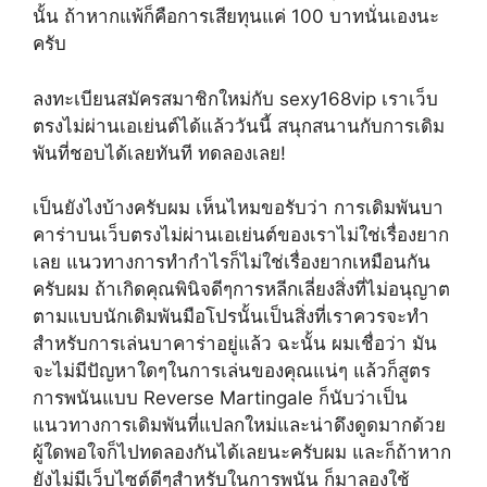
นั้น ถ้าหากแพ้ก็คือการเสียทุนแค่ 100 บาทนั่นเองนะ
ครับ
ลงทะเบียนสมัครสมาชิกใหม่กับ sexy168vip เราเว็บ
ตรงไม่ผ่านเอเย่นต์ได้แล้ววันนี้ สนุกสนานกับการเดิม
พันที่ชอบได้เลยทันที ทดลองเลย!
เป็นยังไงบ้างครับผม เห็นไหมขอรับว่า การเดิมพันบา
คาร่าบนเว็บตรงไม่ผ่านเอเย่นต์ของเราไม่ใช่เรื่องยาก
เลย แนวทางการทำกำไรก็ไม่ใช่เรื่องยากเหมือนกัน
ครับผม ถ้าเกิดคุณพินิจดีๆการหลีกเลี่ยงสิ่งที่ไม่อนุญาต
ตามแบบนักเดิมพันมือโปรนั้นเป็นสิ่งที่เราควรจะทำ
สำหรับการเล่นบาคาร่าอยู่แล้ว ฉะนั้น ผมเชื่อว่า มัน
จะไม่มีปัญหาใดๆในการเล่นของคุณแน่ๆ แล้วก็สูตร
การพนันแบบ Reverse Martingale ก็นับว่าเป็น
แนวทางการเดิมพันที่แปลกใหม่และน่าดึงดูดมากด้วย
ผู้ใดพอใจก็ไปทดลองกันได้เลยนะครับผม และก็ถ้าหาก
ยังไม่มีเว็บไซต์ดีๆสำหรับในการพนัน ก็มาลองใช้