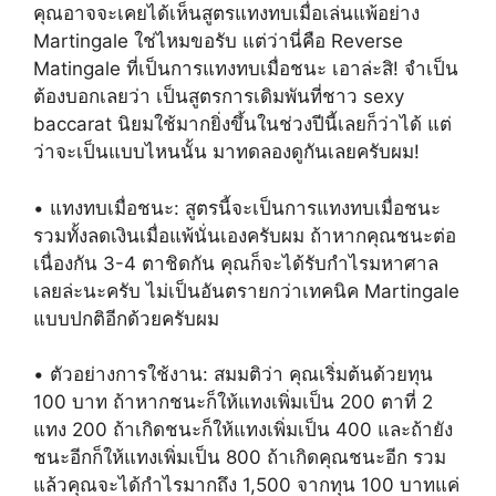
คุณอาจจะเคยได้เห็นสูตรแทงทบเมื่อเล่นแพ้อย่าง
Martingale ใช่ไหมขอรับ แต่ว่านี่คือ Reverse
Matingale ที่เป็นการแทงทบเมื่อชนะ เอาล่ะสิ! จำเป็น
ต้องบอกเลยว่า เป็นสูตรการเดิมพันที่ชาว sexy
baccarat นิยมใช้มากยิ่งขึ้นในช่วงปีนี้เลยก็ว่าได้ แต่
ว่าจะเป็นแบบไหนนั้น มาทดลองดูกันเลยครับผม!
• แทงทบเมื่อชนะ: สูตรนี้จะเป็นการแทงทบเมื่อชนะ
รวมทั้งลดเงินเมื่อแพ้นั่นเองครับผม ถ้าหากคุณชนะต่อ
เนื่องกัน 3-4 ตาชิดกัน คุณก็จะได้รับกำไรมหาศาล
เลยล่ะนะครับ ไม่เป็นอันตรายกว่าเทคนิค Martingale
แบบปกติอีกด้วยครับผม
• ตัวอย่างการใช้งาน: สมมติว่า คุณเริ่มต้นด้วยทุน
100 บาท ถ้าหากชนะก็ให้แทงเพิ่มเป็น 200 ตาที่ 2
แทง 200 ถ้าเกิดชนะก็ให้แทงเพิ่มเป็น 400 และถ้ายัง
ชนะอีกก็ให้แทงเพิ่มเป็น 800 ถ้าเกิดคุณชนะอีก รวม
แล้วคุณจะได้กำไรมากถึง 1,500 จากทุน 100 บาทแค่