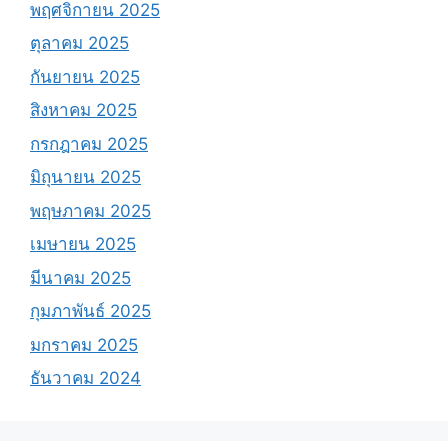
พฤศจิกายน 2025
ตุลาคม 2025
กันยายน 2025
สิงหาคม 2025
กรกฎาคม 2025
มิถุนายน 2025
พฤษภาคม 2025
เมษายน 2025
มีนาคม 2025
กุมภาพันธ์ 2025
มกราคม 2025
ธันวาคม 2024