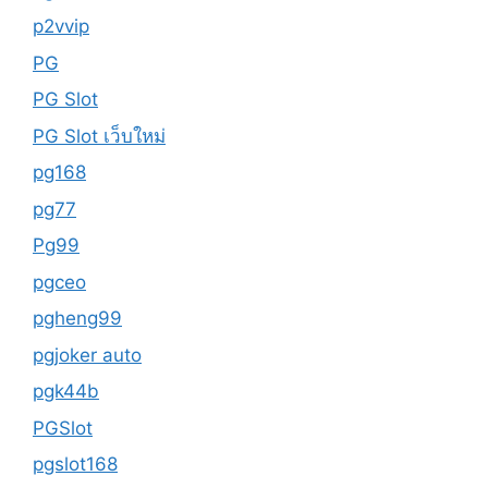
p2vvip
PG
PG Slot
PG Slot เว็บใหม่
pg168
pg77
Pg99
pgceo
pgheng99
pgjoker auto
pgk44b
PGSlot
pgslot168