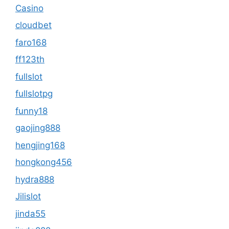
Casino
cloudbet
faro168
ff123th
fullslot
fullslotpg
funny18
gaojing888
hengjing168
hongkong456
hydra888
Jilislot
jinda55