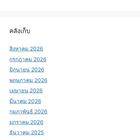
คลังเก็บ
สิงหาคม 2026
กรกฎาคม 2026
มิถุนายน 2026
พฤษภาคม 2026
เมษายน 2026
มีนาคม 2026
กุมภาพันธ์ 2026
มกราคม 2026
ธันวาคม 2025