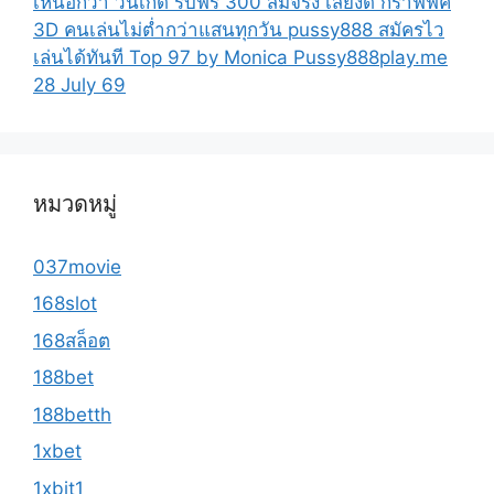
เหนือกว่า วันเกิด รับฟรี 300 สมจริง เสียงดี กราฟฟิค
3D คนเล่นไม่ต่ำกว่าแสนทุกวัน pussy888 สมัครไว
เล่นได้ทันที Top 97 by Monica Pussy888play.me
28 July 69
หมวดหมู่
037movie
168slot
168สล็อต
188bet
188betth
1xbet
1xbit1