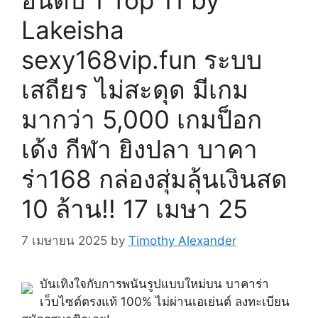
อันดับ 1 Top 11 by
Lakeisha
sexy168vip.fun ระบบ
เสถียร ไม่สะดุด มีเกม
มากว่า 5,000 เกมป็อก
เด้ง กีฬา ยิงปลา บาคา
ร่า168 กล่องสุ่มลุ้นเงินสด
10 ล้าน!! 17 เมษา 25
7 เมษายน 2025
by
Timothy Alexander
บันเทิงใจกับการพนันรูปแบบใหม่บน บาคาร่า
เว็บไซต์ตรงแท้ 100% ไม่ผ่านเอเย่นต์ ลงทะเบียน