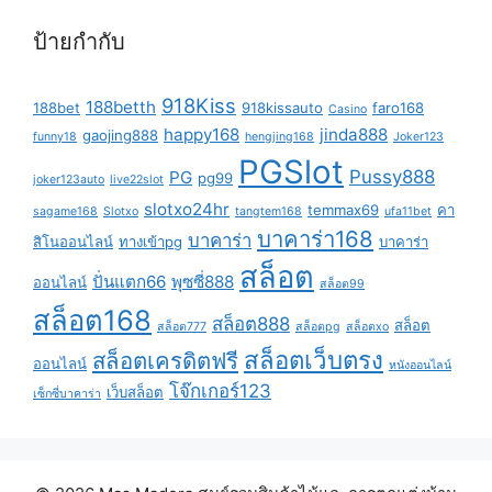
ป้ายกำกับ
918Kiss
188betth
188bet
918kissauto
faro168
Casino
happy168
jinda888
gaojing888
funny18
hengjing168
Joker123
PGSlot
Pussy888
PG
pg99
joker123auto
live22slot
slotxo24hr
temmax69
คา
sagame168
Slotxo
tangtem168
ufa11bet
บาคาร่า168
บาคาร่า
สิโนออนไลน์
ทางเข้าpg
บาคาร่า
สล็อต
ปั่นแตก66
พุซซี่888
ออนไลน์
สล็อต99
สล็อต168
สล็อต888
สล็อต
สล็อต777
สล็อตpg
สล็อตxo
สล็อตเว็บตรง
สล็อตเครดิตฟรี
ออนไลน์
หนังออนไลน์
โจ๊กเกอร์123
เว็บสล็อต
เซ็กซี่บาคาร่า