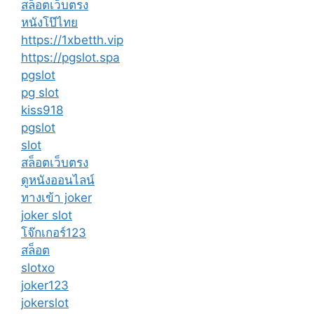
สล็อตเว็บตรง
หนังโป๊ไทย
https://1xbetth.vip
https://pgslot.spa
pgslot
pg slot
kiss918
pgslot
slot
สล็อตเว็บตรง
ดูหนังออนไลน์
ทางเข้า joker
joker slot
โจ๊กเกอร์123
สล็อต
slotxo
joker123
jokerslot