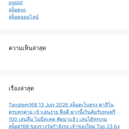
pgslot
สล็อตxo
สล็อตออนไลน์
ความเห็นล่าสุด
เรื่องล่าสุด
Tangtem168 13 July 2026 สล็อตเว็บตรง คาสิโน
ครบทุกค่าย เข้าเล่นง่าย ฟีลดี ฝากนี้เกินคุ้มรับทุนฟรี
100 เล่นลื่น ไม่มีสะดุด คัดมาแล้ว เล่นได้ทุกเกม
สล็อต168 ของรางวัลกำลังรอ เจ้าของใหม่ Top 23 by