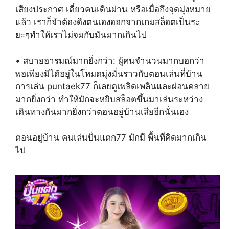
เสียงประกาศ เดี๋ยวคนเดินผ่าน หรือเมื่อถึงจุดมุ่งหมาย
แล้ว เราก็จำต้องดึงตนเองออกจากเกมสล็อตเป็นระ
ยะๆทำให้เราไม่จมกับมันมากเกินไป
• สบายอารมณ์มากยิ่งกว่า: ผู้คนจำนวนมากบอกว่า
พอเพียงมิได้อยู่ในโหมดมุ่งมั่นราวกับตอนเล่นที่บ้าน
การเล่น puntaek77 ก็เลยดูเพลิดเพลินและผ่อนคลาย
มากยิ่งกว่า ทำให้มักจะหยิบสล็อตขึ้นมาเล่นระหว่าง
เดินทางกันมากยิ่งกว่าตอนอยู่บ้านเสียอีกนั่นเอง
ตอนอยู่บ้าน คนเล่นปั่นแตก77 มักมี พื้นที่คิดมากเกิน
ไป