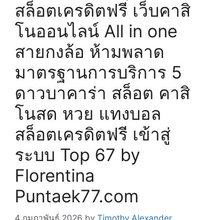
สล็อตเครดิตฟรี เว็บคาสิ
โนออนไลน์ All in one
สายกงล้อ ห้ามพลาด
มาตรฐานการบริการ 5
ดาวบาคาร่า สล็อต คาสิ
โนสด หวย แทงบอล
สล็อตเครดิตฟรี เข้าสู่
ระบบ Top 67 by
Florentina
Puntaek77.com
4 กุมภาพันธ์ 2026
by
Timothy Alexander