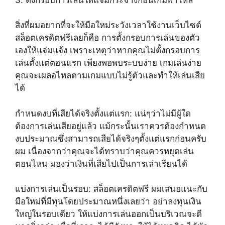
สิ่งที่ผมอยากที่จะให้มือใหม่ระวังเวลาใช้งานเว็บไซต์
สล็อตเครดิตฟรีเลยก็คือ การตั้งกรอบการเล่นของตัว
เองให้แจ่มแจ้ง เพราะเหตุว่าหากคุณไม่ตั้งกรอบการ
เล่นตั้งแต่ตอนแรก เพียงพอพบระบบง่าย เกมเล่นง่าย
คุณจะเผลอไหลตามเกมแบบไม่รู้ตัวและทำให้เล่นเสีย
ได้
กำหนดงบที่เสียได้จริงตั้งแต่แรก: แน่ๆว่าไม่มีผู้ใด
ต้องการเล่นเสียอยู่แล้ว แม้กระนั้นเราควรต้องกำหนด
งบประมาณซึ่งสามารถเสียได้จริงๆตั้งแต่แรกก่อนครับ
ผม เนื่องจากว่าคุณจะได้ทราบว่าคุณควรหยุดเล่น
ตอนไหน มองว่าเงินที่เสียไปเป็นการเล่าเรียนได้
แบ่งการเล่นเป็นรอบ: สล็อตเครดิตฟรี ผมเสนอแนะกับ
มือใหม่ที่มีทุนโดยประมาณหนึ่งเลยว่า อย่าลงทุนเงิน
ใหญ่ในรอบเดียว ให้แบ่งการเล่นออกเป็นบริเวณจะดี