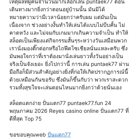
เหตุผลที่ผู้คนจำนวนมากเลือกเล่น puntaek77 ตอน
เดินทางมากยิ่งกว่าตอนอยู่บ้านนั้น มันมิได้
หมายความว่ามีเวลาน้อยกว่าครับผม แต่มันเป็น
เนื่องจาก ช่วงอย่างงั้นทำให้เล่นได้แบบไม่บีบคั้น ไม่
คาดหวัง และไม่จมกับเกมมากเกินความจำเป็น ทำให้
สล็อตเป็นเพียงแต่กิจกรรมสั้นๆระหว่างวันเสมือนพวก
เรานั่งมองติ๊กต่อกหรือไถฟีดโซเชียลนั่นแหละครับ ซึ่ง
มันพอใจกว่าที่เราต้องมานั่งเล่นยาวทั้งวันอย่างเป็น
จริงเป็นจังเยอะ ยิ่งไปกว่านี้ การเล่น puntaek77 ผ่าน
มือถือก็มีส่วนสำคัญอย่างยิ่งที่ก่อให้เกิดปรากฏการณ์นี้
ด้วยเหมือนกันขอรับ ซึ่งมันก็ขึ้นกับว่า พวกเราสะดวก
รวมทั้งสุขใจจะเล่นตอนไหนมากยิ่งกว่าด้วยนั่นเอง
สล็อตแตกง่าย ปั่นแตก77 puntaek77.fun 24
พฤษภาคม 2026 Reyes casino online ปั่นแตก77 ที่
ดีที่สุด Top 75
ขอขอบคุณweb
ปั่นแตก77