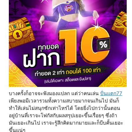
บางครั้งก็อาจจะฟังมองแปลก แต่ว่าคนเล่น
ปั่นแตก77
เพียงพอมีเวลารวมทั้งความสบายมากจนเกินไป มันก็
ทำให้เล่นไม่สนุกซักเท่าไหร่ได้ โดยยิ่งไปกว่านั้นตอน
อยู่บ้านที่เราจะโฟกัสกับผลสรุปเยอะขึ้นเรื่อยๆ ซึ่งถ้า
มันเยอะเกินไป เราจะรู้สึกคิดมากมายและก็บีบคั้นเยอะ
ขึ้นแน่ๆ