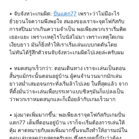
• จับจังหวะเกมผิด:
ปั่นแตก77
เพราะว่าไม่มีอะไร
ยั่วยวนใจความพึงพอใจ สมองของเราจะจุดโฟกัสกับ
การสปินมากเกินความจำเป็น พอเพียงพวกเราเริ่มคิด
เยอะแยะ เพราะเหตุไรโบนัสไม่มา เพราะเหตุใดเกม
เงียบยาว มันก็ยิ่งทำให้เราเริ่มเล่นแบบกดดันโดย
ไม่ทันได้รู้สึกตัวจนจับจังหวะเกมผิดไปเลยล่ะครับผม
• หมดสนุกเร็วกว่า: ตอนเดินทาง เราจะเล่นเป็นตอน
สั้นๆแม้กระนั้นตอนอยู่บ้าน ผู้คนจำนวนมากมักเล่น
ยาวสม่ำเสมอจนกระทั่งเริ่มล้าไปเลย ในที่สุดแล้ว จาก
ที่ตั้งมั่นว่าจะเล่นเพื่อบรรเทาแบบชิลๆมันก็แปลงเป็น
ว่าพวกเราหมดสนุกและก็เมื่อยล้ากับเกมเร็วมาก
• มุ่งมาดเพิ่มมากขึ้น: พอเพียงเราจุดโฟกัสกับเกมปั่น
แตก77 เต็มที่ตอนอยู่บ้าน เราก็จะเริ่มต้องการเล่นให้
คุ้ม คาดหมายกับผลเพิ่มมากขึ้นจนถึงทำให้อารมณ์ใน
ตอนเล่นหลุดง่ายสุดๆครับผม ซึ่งตรงจุดนี้นับว่าต้อง