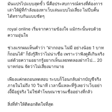
มันแปรไปแบบสุดขั้ว นี่คือประสบการณ์ตรงที่ต้องการ
เล่าให้ผู้ที่กำลังมองหาเว็บเล่นแบบไม่เสี่ยง ไม่บีบคั้น
ได้ทราบกันแบบชัดๆ
royal online เริ่มจากความข้องใจ แม้กระนั้นจบด้วย
ความอุ่นใจ
ช่วงแรกผมเห็นคำว่า “ฝากถอน ไม่มี อย่างน้อย 1 บาท
ก็ถอนได้” ก็ยังรู้สึกว่าไม่น่าเชื่อ เพราะว่าฟังดูดีเกินจริง
แต่ด้วยความอยากรู้อยากเห็นเลยทดลองฝากไป… 20
บาทก่อน จัดว่าไม่เสี่ยงมากมาย
เพียงแค่กดถอนทดสอบ ระบบก็โอนกลับฝากบัญชีจริง
ภายในไม่ถึง 10 วินาที เวลานี้แหละที่รู้เลยว่าเว็บอย่า
งงี้มีอยู่จริง ไม่ใช่คำโฆษณาชวนเชื่ออย่างที่กลัว
สิ่งที่ทำให้ติดอกติดใจที่สุด