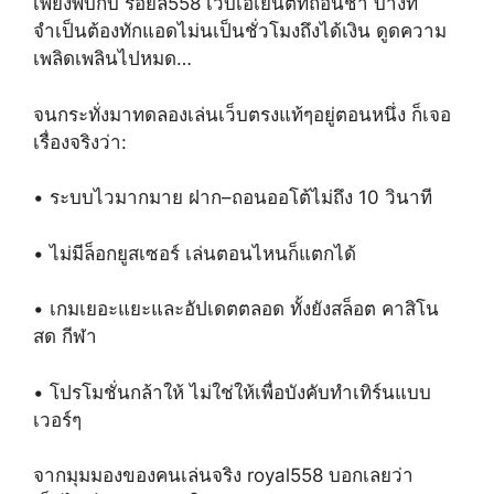
เพียงพบกับ รอยัล558 เว็บเอเย่นต์ที่ถอนช้า บางที
จำเป็นต้องทักแอดไม่นเป็นชั่วโมงถึงได้เงิน ดูดความ
เพลิดเพลินไปหมด…
จนกระทั่งมาทดลองเล่นเว็บตรงแท้ๆอยู่ตอนหนึ่ง ก็เจอ
เรื่องจริงว่า:
• ระบบไวมากมาย ฝาก–ถอนออโต้ไม่ถึง 10 วินาที
• ไม่มีล็อกยูสเซอร์ เล่นตอนไหนก็แตกได้
• เกมเยอะแยะและอัปเดตตลอด ทั้งยังสล็อต คาสิโน
สด กีฬา
• โปรโมชั่นกล้าให้ ไม่ใช่ให้เพื่อบังคับทำเทิร์นแบบ
เวอร์ๆ
จากมุมมองของคนเล่นจริง royal558 บอกเลยว่า