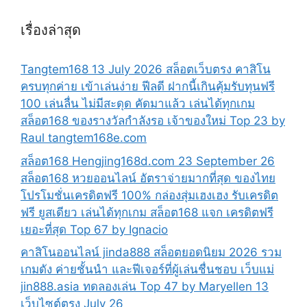
เรื่องล่าสุด
Tangtem168 13 July 2026 สล็อตเว็บตรง คาสิโน
ครบทุกค่าย เข้าเล่นง่าย ฟีลดี ฝากนี้เกินคุ้มรับทุนฟรี
100 เล่นลื่น ไม่มีสะดุด คัดมาแล้ว เล่นได้ทุกเกม
สล็อต168 ของรางวัลกำลังรอ เจ้าของใหม่ Top 23 by
Raul tangtem168e.com
สล็อต168 Hengjing168d.com 23 September 26
สล็อต168 หวยออนไลน์ อัตราจ่ายมากที่สุด ของไทย
โปรโมชั่นเครดิตฟรี 100% กล่องสุ่มเฮงเฮง รับเครดิต
ฟรี ยูสเดียว เล่นได้ทุกเกม สล็อต168 แจก เครดิตฟรี
เยอะที่สุด Top 67 by Ignacio
คาสิโนออนไลน์ jinda888 สล็อตยอดนิยม 2026 รวม
เกมดัง ค่ายชั้นนำ และฟีเจอร์ที่ผู้เล่นชื่นชอบ เว็บแม่
jin888.asia ทดลองเล่น Top 47 by Maryellen 13
เว็บไซต์ตรง July 26