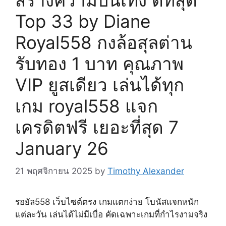
สร้างความบันเทิง ดีที่สุด
Top 33 by Diane
Royal558 กงล้อสุลต่าน
รับทอง 1 บาท คุณภาพ
VIP ยูสเดียว เล่นได้ทุก
เกม royal558 แจก
เครดิตฟรี เยอะที่สุด 7
January 26
21 พฤศจิกายน 2025
by
Timothy Alexander
รอยัล558 เว็บไซต์ตรง เกมแตกง่าย โบนัสแจกหนัก
แต่ละวัน เล่นได้ไม่มีเบื่อ คัดเฉพาะเกมที่กำไรงามจริง