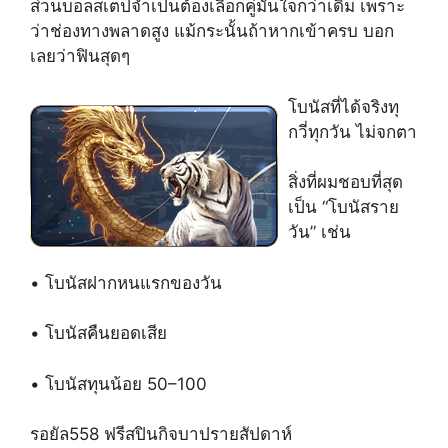
ส่วนบอลสเต็ปจำเป็นต้องเลือกคู่มั่นใจกว่าเดิม เพราะ
ว่าช่องทางพลาดสูง แม้กระนั้นถ้าหากเข้าครบ บอก
เลยว่าฟินสุดๆ
โบนัสที่ได้จริงทุ
กวี่ทุกวัน ไม่จกตา
สิ่งที่ผมชอบที่สุด
เป็น “โบนัสราย
วัน” เช่น
• โบนัสฝากหนแรกของวัน
• โบนัสคืนยอดเสีย
• โบนัสทุนน้อย 50–100
รอยัล558 ฟรีสปินกิจบาปรายสัปดาห์