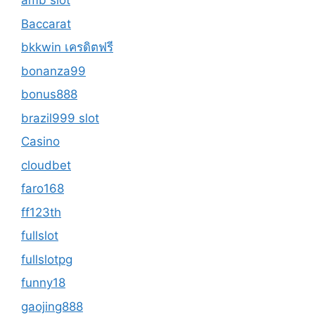
amb slot
Baccarat
bkkwin เครดิตฟรี
bonanza99
bonus888
brazil999 slot
Casino
cloudbet
faro168
ff123th
fullslot
fullslotpg
funny18
gaojing888