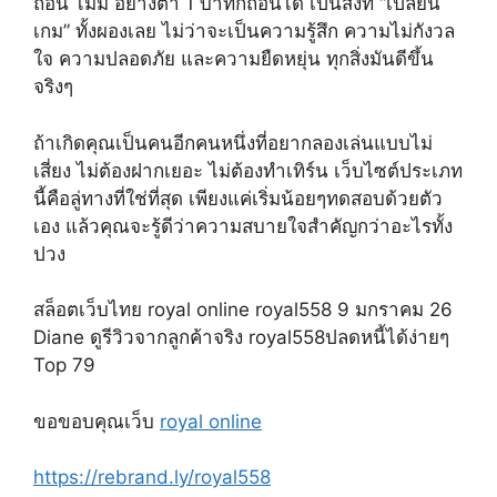
ถอน ไม่มี อย่างต่ำ 1 บาทก็ถอนได้ เป็นสิ่งที่ “เปลี่ยน
เกม” ทั้งผองเลย ไม่ว่าจะเป็นความรู้สึก ความไม่กังวล
ใจ ความปลอดภัย และความยืดหยุ่น ทุกสิ่งมันดีขึ้น
จริงๆ
ถ้าเกิดคุณเป็นคนอีกคนหนึ่งที่อยากลองเล่นแบบไม่
เสี่ยง ไม่ต้องฝากเยอะ ไม่ต้องทำเทิร์น เว็บไซต์ประเภท
นี้คือลู่ทางที่ใช่ที่สุด เพียงแค่เริ่มน้อยๆทดสอบด้วยตัว
เอง แล้วคุณจะรู้ดีว่าความสบายใจสำคัญกว่าอะไรทั้ง
ปวง
สล็อตเว็บไทย royal online royal558 9 มกราคม 26
Diane ดูรีวิวจากลูกค้าจริง royal558ปลดหนี้ได้ง่ายๆ
Top 79
ขอขอบคุณเว็บ
royal online
https://rebrand.ly/royal558