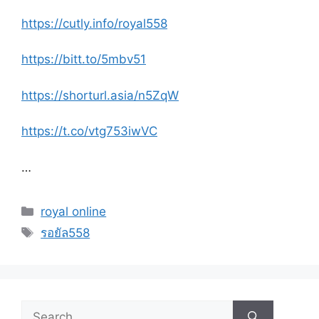
https://cutly.info/royal558
https://bitt.to/5mbv51
https://shorturl.asia/n5ZqW
https://t.co/vtg753iwVC
…
Categories
royal online
Tags
รอยัล558
Search