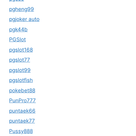
pgheng99
pgjoker auto
pgk44b
PGSlot
pgslot168
pgslot77
pgslot99
pgslotfish
pokebet88
PunPro777
puntaek66
puntaek77
Pussy888