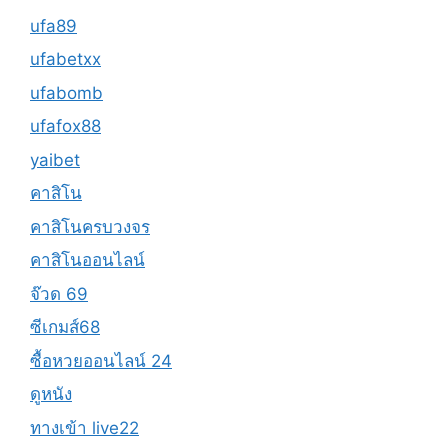
ufa89
ufabetxx
ufabomb
ufafox88
yaibet
คาสิโน
คาสิโนครบวงจร
คาสิโนออนไลน์
จ๊วด 69
ซีเกมส์68
ซื้อหวยออนไลน์ 24
ดูหนัง
ทางเข้า live22