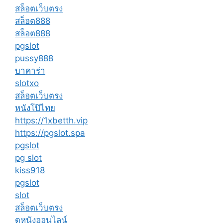
สล็อตเว็บตรง
สล็อต888
สล็อต888
pgslot
pussy888
บาคาร่า
slotxo
สล็อตเว็บตรง
หนังโป๊ไทย
https://1xbetth.vip
https://pgslot.spa
pgslot
pg slot
kiss918
pgslot
slot
สล็อตเว็บตรง
ดูหนังออนไลน์