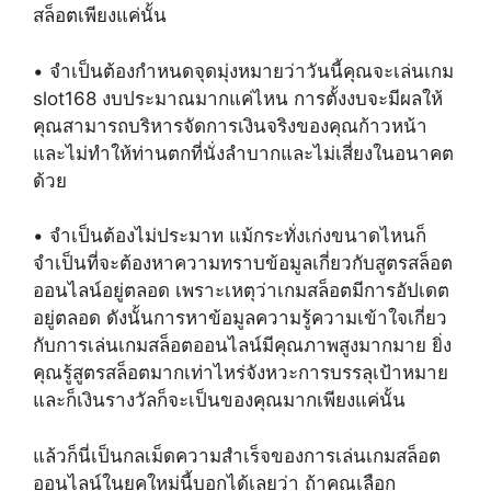
สล็อตเพียงแค่นั้น
• จำเป็นต้องกำหนดจุดมุ่งหมายว่าวันนี้คุณจะเล่นเกม
slot168 งบประมาณมากแค่ไหน การตั้งงบจะมีผลให้
คุณสามารถบริหารจัดการเงินจริงของคุณก้าวหน้า
และไม่ทำให้ท่านตกที่นั่งลำบากและไม่เสี่ยงในอนาคต
ด้วย
• จำเป็นต้องไม่ประมาท แม้กระทั่งเก่งขนาดไหนก็
จำเป็นที่จะต้องหาความทราบข้อมูลเกี่ยวกับสูตรสล็อต
ออนไลน์อยู่ตลอด เพราะเหตุว่าเกมสล็อตมีการอัปเดต
อยู่ตลอด ดังนั้นการหาข้อมูลความรู้ความเข้าใจเกี่ยว
กับการเล่นเกมสล็อตออนไลน์มีคุณภาพสูงมากมาย ยิ่ง
คุณรู้สูตรสล็อตมากเท่าไหร่จังหวะการบรรลุเป้าหมาย
และก็เงินรางวัลก็จะเป็นของคุณมากเพียงแค่นั้น
แล้วก็นี่เป็นกลเม็ดความสำเร็จของการเล่นเกมสล็อต
ออนไลน์ในยุคใหม่นี้บอกได้เลยว่า ถ้าคุณเลือก