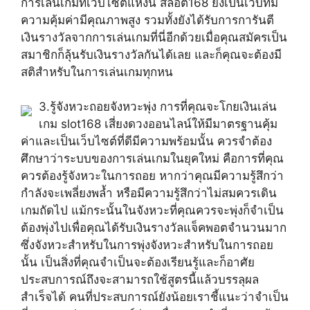
การเล่นเกมที่เว็บไซต์แห่งนี้ สล็อต168 ยังเป็นเว็บที่มี
ความคุ้มค่ามีคุณภาพสูง รวมทั้งยังได้รับการการันตี
เงินรางวัลจากการเล่นเกมที่นี่อีกด้วยเมื่อคุณสมัครเป็น
สมาชิกก็ลุ้นรับเงินรางวัลกันได้เลย และก็คุณจะต้องมี
สติสำหรับในการเล่นเกมทุกหน
3.รู้จังหวะถอยจังหวะพุ่ง การที่คุณจะโกยเงินเล่น
เกม slot168 เสี่ยงดวงออนไลน์ให้มีมาตรฐานคุ้ม
ค่าและเป็นเว็บไซต์ที่ดีมีความพร้อมนั้น ควรจำต้อง
ศึกษาว่าระบบของการเล่นเกมในยุคใหม่ คือการที่คุณ
ควรต้องรู้จังหวะในการถอย หากว่าคุณมีความรู้สึกว่า
กำลังจะเพลี่ยงพล้ำ หรือมีความรู้สึกว่าไม่สมควรเดิน
เกมถัดไป แม้กระนั้นในจังหวะที่คุณควรจะพุ่งก็จำเป็น
ต้องพุ่งไปเพื่อคุณได้รับเงินรางวัลแจ็คพอตจำนวนมาก
ซึ่งจังหวะสำหรับในการพุ่งจังหวะสำหรับในการถอย
นั้น เป็นสิ่งที่คุณจำเป็นจะต้องเรียนรู้และก็อาศัย
ประสบการณ์ถึงจะสามารถใช้สูตรนี้แล้วบรรลุผล
สำเร็จได้ คนที่ประสบการณ์ยังน้อยเราชี้แนะว่าจำเป็น