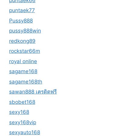
puntaek66
puntaek77
Pussy888
pussy888win
redkong89
rockstar66m
royal online
sagame168
sagame168th
sawan888 เครดิตฟรี
sbobet168
sexy168
sexy168vip
sexyauto168