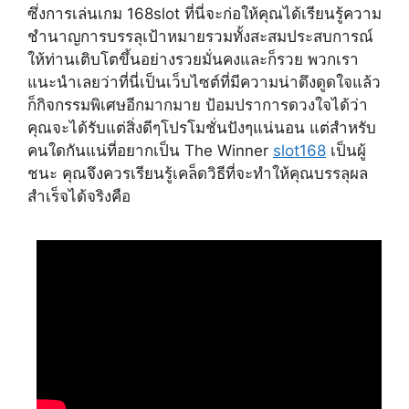
ซึ่งการเล่นเกม 168slot ที่นี่จะก่อให้คุณได้เรียนรู้ความ
ชำนาญการบรรลุเป้าหมายรวมทั้งสะสมประสบการณ์
ให้ท่านเติบโตขึ้นอย่างรวยมั่นคงและก็รวย พวกเรา
แนะนำเลยว่าที่นี่เป็นเว็บไซต์ที่มีความน่าดึงดูดใจแล้ว
ก็กิจกรรมพิเศษอีกมากมาย ป้อมปราการดวงใจได้ว่า
คุณจะได้รับแต่สิ่งดีๆโปรโมชั่นปังๆแน่นอน แต่สำหรับ
คนใดกันแน่ที่อยากเป็น The Winner
slot168
เป็นผู้
ชนะ คุณจึงควรเรียนรู้เคล็ดวิธีที่จะทำให้คุณบรรลุผล
สำเร็จได้จริงคือ