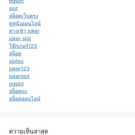
pgslot
slot
สล็อตเว็บตรง
ดูหนังออนไลน์
ทางเข้า joker
joker slot
โจ๊กเกอร์123
สล็อต
slotxo
joker123
jokerslot
pgslot
สล็อตxo
สล็อตออนไลน์
ความเห็นล่าสุด