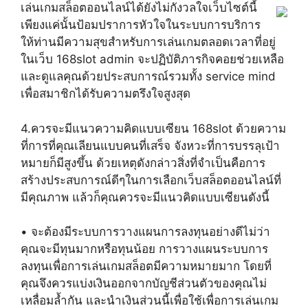
เล่นเกมสล็อตออนไลน์ได้ยังไม่กังวลใจเว็บไซต์นี้
เพียงแค่นั้นป้อมปราการหัวใจในระบบการบริการ
ให้ท่านมีความสุขสำหรับการเล่นเกมตลอดเวลาที่อยู่
ในเว็บ 168slot admin จะปฏิบัติภารกิจคอยช่วยเหลือ
และดูแลคุณด้วยประสบการณ์รวมทั้ง service mind
เพื่อสมาชิกได้รับความตรึงใจสูงสุด
4.ควรจะมีแนวความคิดแบบเซียน 168slot ด้วยความ
ที่การที่คุณเลียนแบบคนที่เสร็จ จังหวะที่การบรรลุเป้า
หมายก็มีสูงขึ้น ด้วยเหตุดังกล่าวสิ่งที่จำเป็นคือการ
สร้างประสบการณ์ดีๆในการเลือกเว็บสล็อตออนไลน์ที่
มีคุณภาพ แล้วก็คุณควรจะมีแนวคิดแบบเซียนดังนี้
• จะต้องมีระบบการวางแผนการลงทุนอย่างดีไม่ว่า
คุณจะมีทุนมากหรือทุนน้อย การวางแผนระบบการ
ลงทุนเพื่อการเล่นเกมสล็อตมีความหมายมาก โดยที่
คุณจึงควรแบ่งเงินออกจากบัญชีส่วนตัวของคุณไม่
เหลื่อมล้ำกัน และนำเงินส่วนนี้เพื่อใช้เพื่อการเล่นเกม