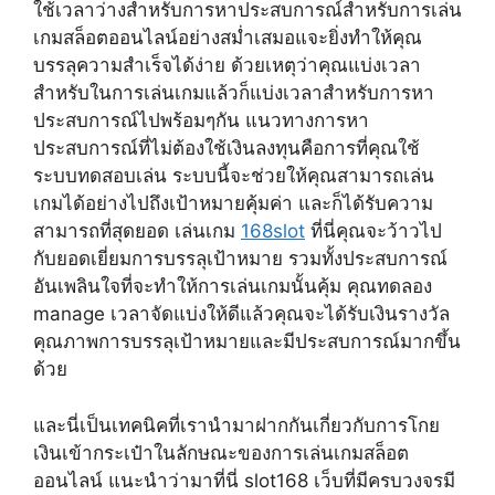
ใช้เวลาว่างสำหรับการหาประสบการณ์สำหรับการเล่น
เกมสล็อตออนไลน์อย่างสม่ำเสมอแจะยิ่งทำให้คุณ
บรรลุความสำเร็จได้ง่าย ด้วยเหตุว่าคุณแบ่งเวลา
สำหรับในการเล่นเกมแล้วก็แบ่งเวลาสำหรับการหา
ประสบการณ์ไปพร้อมๆกัน แนวทางการหา
ประสบการณ์ที่ไม่ต้องใช้เงินลงทุนคือการที่คุณใช้
ระบบทดสอบเล่น ระบบนี้จะช่วยให้คุณสามารถเล่น
เกมได้อย่างไปถึงเป้าหมายคุ้มค่า และก็ได้รับความ
สามารถที่สุดยอด เล่นเกม
168slot
ที่นี่คุณจะว้าวไป
กับยอดเยี่ยมการบรรลุเป้าหมาย รวมทั้งประสบการณ์
อันเพลินใจที่จะทำให้การเล่นเกมนั้นคุ้ม คุณทดลอง
manage เวลาจัดแบ่งให้ดีแล้วคุณจะได้รับเงินรางวัล
คุณภาพการบรรลุเป้าหมายและมีประสบการณ์มากขึ้น
ด้วย
และนี่เป็นเทคนิคที่เรานำมาฝากกันเกี่ยวกับการโกย
เงินเข้ากระเป๋าในลักษณะของการเล่นเกมสล็อต
ออนไลน์ แนะนำว่ามาที่นี่ slot168 เว็บที่มีครบวงจรมี