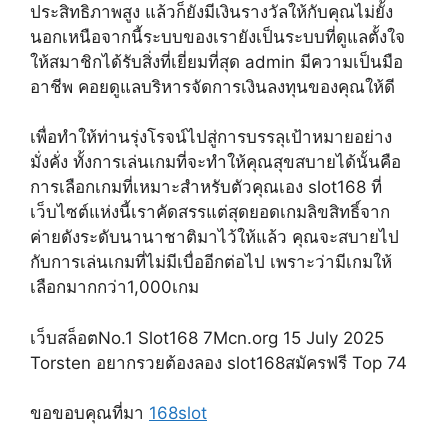
ประสิทธิภาพสูง แล้วก็ยังมีเงินรางวัลให้กับคุณไม่ยั้ง
นอกเหนือจากนี้ระบบของเรายังเป็นระบบที่ดูแลตั้งใจ
ให้สมาชิกได้รับสิ่งที่เยี่ยมที่สุด admin มีความเป็นมือ
อาชีพ คอยดูแลบริหารจัดการเงินลงทุนของคุณให้ดี
เพื่อทำให้ท่านรุ่งโรจน์ไปสู่การบรรลุเป้าหมายอย่าง
มั่งคั่ง ทั้งการเล่นเกมที่จะทำให้คุณสุขสบายได้นั้นคือ
การเลือกเกมที่เหมาะสำหรับตัวคุณเอง slot168 ที่
เว็บไซต์แห่งนี้เราคัดสรรแต่สุดยอดเกมลิขสิทธิ์จาก
ค่ายดังระดับนานาชาติมาไว้ให้แล้ว คุณจะสบายไป
กับการเล่นเกมที่ไม่มีเบื่ออีกต่อไป เพราะว่ามีเกมให้
เลือกมากกว่า1,000เกม
เว็บสล็อตNo.1 Slot168 7Mcn.org 15 July 2025
Torsten อยากรวยต้องลอง slot168สมัครฟรี Top 74
ขอขอบคุณที่มา
168slot