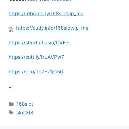
https://rebrand.ly/168slotvip_me
https://cutly.info/168slotvip_me
https://shorturl.asia/OVFet
https://cutt.ly/frLAVPw7
https://t.co/To7Fx1jG56
…
Categories
168slot
Tags
slot168