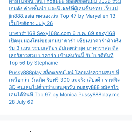
คาสิโนออนไลน์ jinda888 สล็อตยอดนิยม 2026 รวม
เกมดัง ค่ายชั้นนำ และฟีเจอร์ที่ผู้เล่นชื่นชอบ เว็บแม่
jin888.asia ทดลองเล่น Top 47 by Maryellen 13
เว็บไซต์ตรง July 26
บาคาร่า168 Sexy168c.com 6 ก.ค. 69 sexy168
เปิดมุมมองใหม่ของเกมบาคาร่า เซียนบาคาร่าตัวจริง
รับ 3 แสน ระบบเสถียร อัปเดตล่าสุด บาคาร่าสด ดีล
เลอร์สาวสวย บาคาร่า เข้าเล่นวันนี้ รับโปรดีทันที
Top 56 by Stephaine
Pussy888play สล็อตออนไลน์ โลกแห่งความสนุก ที่
เหนือกว่า วันเกิด รับฟรี 300 สมจริง เสียงดี กราฟฟิค
3D คนเล่นไม่ต่ำกว่าแสนทุกวัน pussy888 สมัครไว
เล่นได้ทันที Top 97 by Monica Pussy888play.me
28 July 69