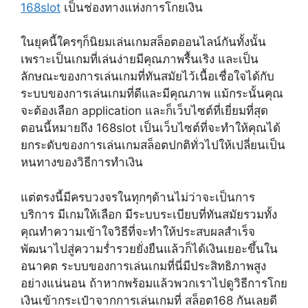
168slot
เป็นช่องทางแห่งการโกยเงิน
ในยุคนี้ใครๆก็นิยมเล่นเกมสล็อตออนไลน์กันทั้งนั้น
เพราะเป็นเกมที่เล่นง่ายมีคุณภาพรื้นเริง และเป็น
ลักษณะของการเล่นเกมที่ทันสมัยไว้เนื้อเชื่อใจได้กับ
ระบบของการเล่นเกมที่ดีและมีคุณภาพ แม้กระนั้นคุณ
จะต้องเลือก application และก็เว็บไซต์ที่เยี่ยมที่สุด
ตอนนี้หมายถึง 168slot เป็นเว็บไซต์ที่จะทำให้คุณได้
ยกระดับของการเล่นเกมสล็อตปกติทั่วไปให้เปลี่ยนเป็น
หนทางของวิธีการทำเงิน
แต่ตรงนี้มีครบวงจรในทุกๆด้านไม่ว่าจะเป็นการ
บริการ มีเกมให้เลือก มีระบบระเบียบที่ทันสมัยรวมทั้ง
คุณทำความเข้าใจวิธีที่จะทำให้ประสบผลสำเร็จ
พัฒนาไปสู่ความร่ำรวยยั่งยืนแล้วก็ได้เงินเยอะขึ้นใน
อนาคต ระบบของการเล่นเกมที่นี่มีประสิทธิภาพสูง
อย่างแน่นอน ถ้าหากพร้อมแล้วพวกเราไปดูวิธีการโกย
เงินเข้ากระเป๋าจากการเล่นเกมที่ สล็อต168 กันเลยดี