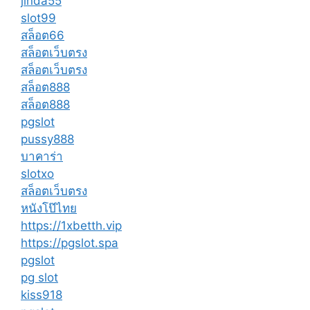
jinda55
slot99
สล็อต66
สล็อตเว็บตรง
สล็อตเว็บตรง
สล็อต888
สล็อต888
pgslot
pussy888
บาคาร่า
slotxo
สล็อตเว็บตรง
หนังโป๊ไทย
https://1xbetth.vip
https://pgslot.spa
pgslot
pg slot
kiss918