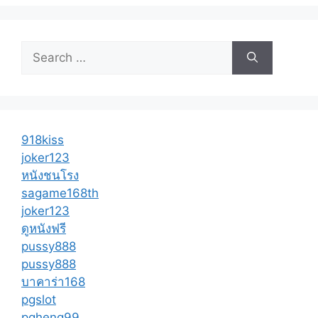
Search
for:
918kiss
joker123
หนังชนโรง
sagame168th
joker123
ดูหนังฟรี
pussy888
pussy888
บาคาร่า168
pgslot
pgheng99