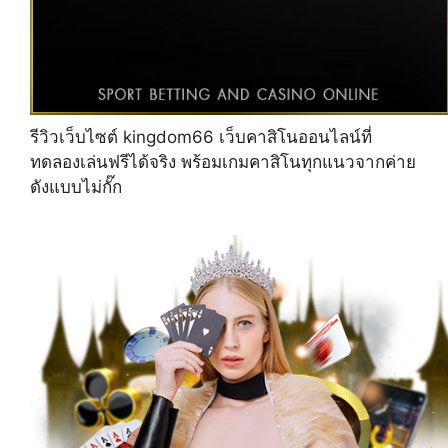
รีวิวเว็บไซต์ kingdom66 เว็บคาสิโนออนไลน์ที่
ทดลองเล่นฟรีได้จริง พร้อมเกมคาสิโนทุกแนวจากค่าย
ดังแบบไม่กั๊ก