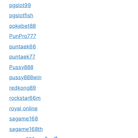
pgslot99
pgslotfish
pokebet88
PunPro777
puntaek66
puntaek77
Pussy888
pussy888win
redkong89
rockstar66m
royal online
sagame168
sagame168th