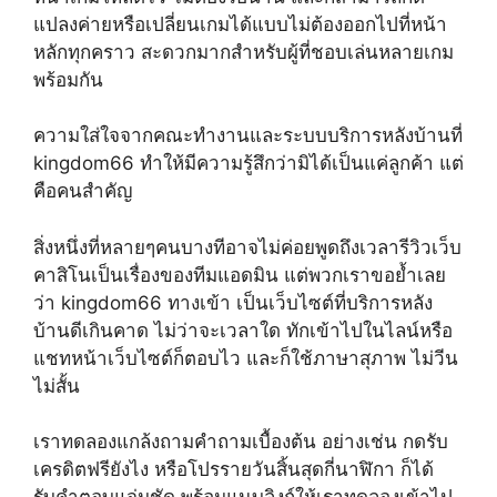
แปลงค่ายหรือเปลี่ยนเกมได้แบบไม่ต้องออกไปที่หน้า
หลักทุกคราว สะดวกมากสำหรับผู้ที่ชอบเล่นหลายเกม
พร้อมกัน
ความใส่ใจจากคณะทำงานและระบบบริการหลังบ้านที่
kingdom66 ทำให้มีความรู้สึกว่ามิได้เป็นแค่ลูกค้า แต่
คือคนสำคัญ
สิ่งหนึ่งที่หลายๆคนบางทีอาจไม่ค่อยพูดถึงเวลารีวิวเว็บ
คาสิโนเป็นเรื่องของทีมแอดมิน แต่พวกเราขอย้ำเลย
ว่า kingdom66 ทางเข้า เป็นเว็บไซต์ที่บริการหลัง
บ้านดีเกินคาด ไม่ว่าจะเวลาใด ทักเข้าไปในไลน์หรือ
แชทหน้าเว็บไซต์ก็ตอบไว และก็ใช้ภาษาสุภาพ ไม่วีน
ไม่สั้น
เราทดลองแกล้งถามคำถามเบื้องต้น อย่างเช่น กดรับ
เครดิตฟรียังไง หรือโปรรายวันสิ้นสุดกี่นาฬิกา ก็ได้