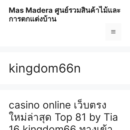
Skip
Mas Madera ศูนย์รวมสินค้าไม้และ
to
การตกแต่งบ้าน
content
Menu
kingdom66n
casino online เว็บตรง
ใหม่ล่าสุด Top 81 by Tia
16 kingdom66 ทางเข้า