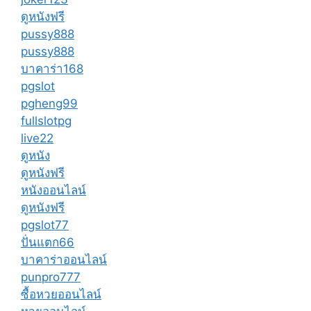
ดูหนังฟรี
pussy888
pussy888
บาคาร่า168
pgslot
pgheng99
fullslotpg
live22
ดูหนัง
ดูหนังฟรี
หนังออนไลน์
ดูหนังฟรี
pgslot77
ปั่นแตก66
บาคาร่าออนไลน์
punpro777
ซื้อหวยออนไลน์