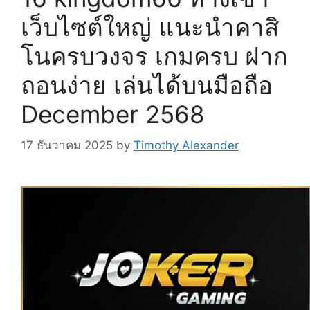
เว็บไซต์ใหญ่ แนะนำคาสิ
โนครบวงจร เกมครบ ฝาก
ถอนง่าย เล่นได้บนมือถือ
December 2568
17 ธันวาคม 2025
by
Timothy Alexander