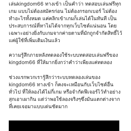
เล่นkingdom66 ทางเข้า เป็นคำว่า ทดสอบเล่นฟรีทุก
เกม แบบไม่ต้องสมัครก่อน ไม่ต้องกรอกเบอร์ ไม่ต้อง
ทำอะไรทั้งหมด แค่คลิกเข้าเกมก็เล่นได้ในทันที เป็น
ประสบการณ์ที่หาไม่ได้จากทุกเว็บไซต์แน่นอน โดย
เฉพาะอย่างยิ่งกับเกมจากค่ายตามที่มักถูกจำกัดสิทธิ์ไว้
แค่ผู้ใช้ที่เพิ่มเติมเงินแล้ว
ความรู้สึกภายหลังทดลองใช้ระบบทดสอบเล่นฟรีของ
kingdom66 ที่ให้มากยิ่งกว่าคำว่าเพียงแค่ทดลอง
ช่วงแรกพวกเรารู้สึกว่าระบบทดลองเล่นของ
kingdom66 ทางเข้า ก็คงจะเหมือนกับเว็บไซต์อื่น
ทั่วไป ที่ให้ลองได้ไม่กี่เกม หรือจำกัดฟีเจอร์ไว้ทำอย่าง
สุกเอาเผากิน แต่ว่าพอใช้ลองจริงๆซึ่งมันแตกต่างจาก
ที่เคยเจอมาแบบเด่นชัดมาก