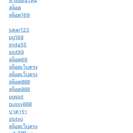
หวยออนไลน์
สล็อต
สล็อต168
joker123
pg168
jinda55
slot99
สล็อต66
สล็อตเว็บตรง
สล็อตเว็บตรง
สล็อต888
สล็อต888
pgslot
pussy888
บาคาร่า
slotxo
สล็อตเว็บตรง