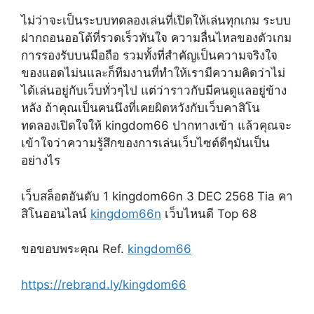
ไม่ว่าจะเป็นระบบทดลองเล่นที่เปิดให้เล่นทุกเกม ระบบ
ฝากถอนออโต้ที่รวดเร็วทันใจ ความลื่นไหลของตัวเกม
การรองรับบนมือถือ รวมทั้งที่สำคัญเป็นความจริงใจ
ของแอดไม่นและก็ทีมงานที่ทำให้เรามีความคิดว่าไม่
ได้เล่นอยู่กับเว็บทั่วๆไป แต่ว่าราวกับมีคนดูแลอยู่ข้าง
หลัง ถ้าคุณเป็นคนนึงที่เคยผิดหวังกับเว็บคาสิโน
ทดลองเปิดใจให้ kingdom66 ปากทางเข้า แล้วคุณจะ
เข้าใจว่าความรู้สึกของการเล่นเว็บไซต์ดีๆมันเป็น
อย่างไร
เว็บสล็อตอันดับ 1 kingdom66n 3 DEC 2568 Tia คา
สิโนออนไลน์
kingdom66n
เว็บไหนดี Top 68
ขอขอบพระคุณ Ref.
kingdom66
https://rebrand.ly/kingdom66