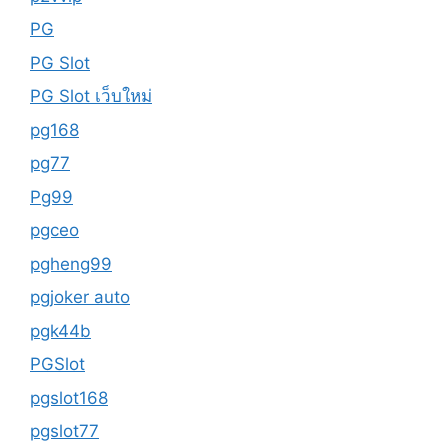
PG
PG Slot
PG Slot เว็บใหม่
pg168
pg77
Pg99
pgceo
pgheng99
pgjoker auto
pgk44b
PGSlot
pgslot168
pgslot77