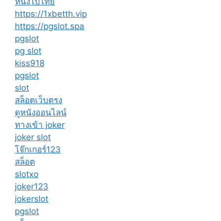
หนังโป๊ไทย
https://1xbetth.vip
https://pgslot.spa
pgslot
pg slot
kiss918
pgslot
slot
สล็อตเว็บตรง
ดูหนังออนไลน์
ทางเข้า joker
joker slot
โจ๊กเกอร์123
สล็อต
slotxo
joker123
jokerslot
pgslot