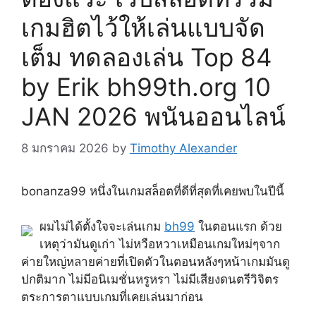
เกมฮิตไว้ให้เล่นแบบจัด
เต็ม ทดลองเล่น Top 84
by Erik bh99th.org 10
JAN 2026 พนันออนไลน์
8 มกราคม 2026
by
Timothy Alexander
bonanza99 หนึ่งในเกมสล็อตที่ดีที่สุดที่เคยพบในปีนี้
ผมไม่ได้ตั้งใจจะเล่นเกม
bh99
ในตอนแรก ด้วย
เหตุว่ามันดูเก่า ไม่หวือหวาเหมือนเกมใหม่ๆจาก
ค่ายใหญ่หลายค่ายที่เปิดตัวในตอนหลังๆหน้าเกมมันดู
ปกติมาก ไม่มีอนิเมชั่นหรูหรา ไม่มีเสียงดนตรีวิจิตร
ตระการตาแบบเกมที่เคยเล่นมาก่อน