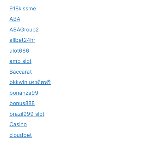
918kissme
ABA
ABAGroup2
allbet24hr
alot666
amb slot
Baccarat
bkkwin เครดิตฟรี
bonanza99
bonus888
brazil999 slot
Casino
cloudbet