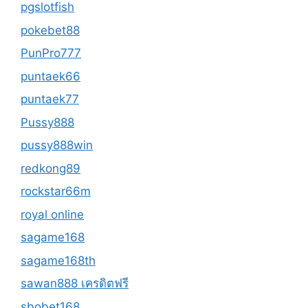
pgslotfish
pokebet88
PunPro777
puntaek66
puntaek77
Pussy888
pussy888win
redkong89
rockstar66m
royal online
sagame168
sagame168th
sawan888 เครดิตฟรี
sbobet168