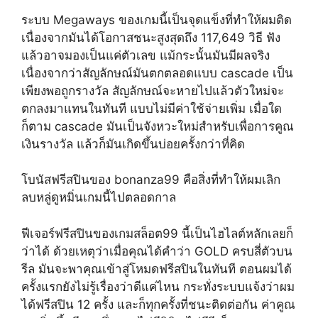
ระบบ Megaways ของเกมนี้เป็นจุดแข็งที่ทำให้ผมติด
เนื่องจากมันได้โอกาสชนะสูงสุดถึง 117,649 วิธี ฟัง
แล้วอาจมองเป็นแค่ตัวเลข แม้กระนั้นมันมีผลจริง
เนื่องจากว่าสัญลักษณ์มันตกตลอดแบบ cascade เป็น
เพียงพอถูกรางวัล สัญลักษณ์จะหายไปแล้วตัวใหม่จะ
ตกลงมาแทนในทันที แบบไม่มีค่าใช้จ่ายเพิ่ม เมื่อใด
ก็ตาม cascade มันเป็นจังหวะใหม่สำหรับเพื่อการคูณ
เงินรางวัล แล้วก็มันเกิดขึ้นบ่อยครั้งกว่าที่คิด
โบนัสฟรีสปินของ bonanza99 คือสิ่งที่ทำให้ผมเลิก
ลบหลู่ดูหมิ่นเกมนี้ไปตลอดกาล
ฟีเจอร์ฟรีสปินของเกมสล็อต99 นี้เป็นไฮไลต์หลักเลยก็
ว่าได้ ด้วยเหตุว่าเมื่อคุณได้คำว่า GOLD ครบสี่ตัวบน
รีล มันจะพาคุณเข้าสู่โหมดฟรีสปินในทันที ตอนผมได้
ครั้งแรกยังไม่รู้เรื่องว่าดีแค่ไหน กระทั่งระบบแจ้งว่าผม
ได้ฟรีสปิน 12 ครั้ง และก็ทุกครั้งที่ชนะติดต่อกัน ค่าคูณ