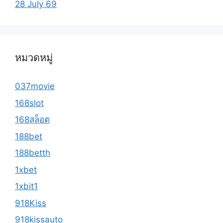
28 July 69
หมวดหมู่
037movie
168slot
168สล็อต
188bet
188betth
1xbet
1xbit1
918Kiss
918kissauto