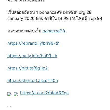
เว็บสล็อตอันดับ 1 bonanza99 bh99th.org 28
January 2026 Erik คาสิโน bh99 เว็บไหนดี Top 94
ขอขอบพระคุณเว็บ
bonanza99
https://rebrand.ly/bh99-th
https://cutly.info/bh99-th
https://bitt.to/8g1lo2
https://shorturl.asia/1rf0n
https://t.co/z2d4aAREqa
…