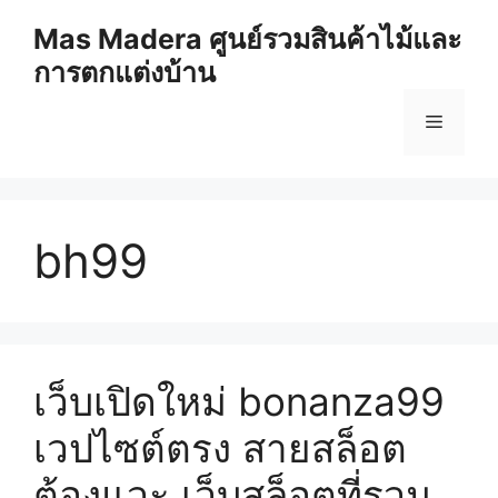
Skip
Mas Madera ศูนย์รวมสินค้าไม้และ
to
การตกแต่งบ้าน
content
Menu
bh99
เว็บเปิดใหม่ bonanza99
เวปไซต์ตรง สายสล็อต
ต้องแวะ เว็บสล็อตที่รวม