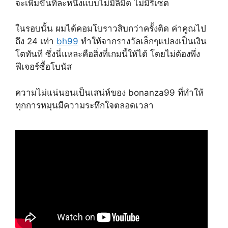
จะเพิ่มขึ้นทีละหนึ่งแบบไม่มีลิมิต ไม่มีรีเซ็ต
ในรอบนั้น ผมได้คอมโบราวสิบกว่าครั้งติด ค่าคูณไป
ถึง 24 เท่า
bh99
ทำให้จากรางวัลเล็กๆแปลงเป็นเงิน
โตทันที ซึ่งนี่แหละคือสิ่งที่เกมนี้ให้ได้ โดยไม่ต้องพึ่ง
ฟีเจอร์ซื้อโบนัส
ความไม่แน่นอนเป็นเสน่ห์ของ bonanza99 ที่ทำให้
ทุกการหมุนมีความระทึกใจตลอดเวลา