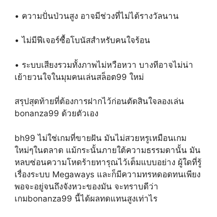
• ความปั่นป่วนสูง อาจมีช่วงที่ไม่ได้รางวัลนาน
• ไม่มีฟีเจอร์ซื้อโบนัสสำหรับคนใจร้อน
• ระบบเสียงรวมทั้งภาพไม่หวือหวา บางทีอาจไม่น่า
เย้ายวนใจในมุมคนเล่นสล็อต99 ใหม่
สรุปสุดท้ายที่ต้องการฝากไว้ก่อนตัดสินใจลองเล่น
bonanza99 ด้วยตัวเอง
bh99 ไม่ใช่เกมที่ขายฝัน มันไม่สวยหรูเหมือนเกม
ใหม่ๆในตลาด แม้กระนั้นภายใต้ความธรรมดานั้น มัน
หลบซ่อนความโหดร้ายทารุณไว้เต็มแบบอย่าง ผู้ใดที่รู้
เรื่องระบบ Megaways และก็มีความทรหดอดทนเพียง
พอจะอยู่จนถึงจังหวะของมัน จะทราบดีว่า
เกมbonanza99 นี้ได้ผลทดแทนสูงเท่าไร