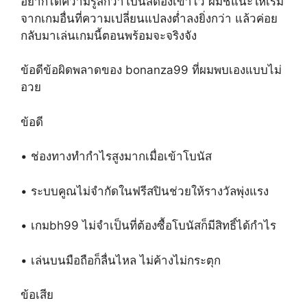
อยากได้ความรู้สึกว่าโบนัสต้องเข้าไว ผมชี้แนะให้เริ่ม
จากเกมอื่นที่ความเปลี่ยนแปลงต่ำลงยิ่งกว่า แล้วค่อย
กลับมาเล่นเกมนี้ตอนพร้อมจะจริงจัง
ข้อดีข้อผิดพลาดของ bonanza99 ที่ผมพบเองแบบไม่
อวย
ข้อดี
• ช่องทางทำกำไรสูงมากเมื่อเข้าโบนัส
• ระบบคูณไม่จำกัดในฟรีสปินช่วยให้รางวัลพุ่งแรง
• เกมbh99 ไม่จำเป็นที่ต้องซื้อโบนัสก็มีสิทธิ์ได้กำไร
• เล่นบนมือถือก็ลื่นไหล ไม่ค้างไม่กระตุก
ข้อเสีย