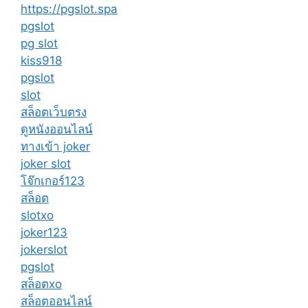
https://pgslot.spa
pgslot
pg slot
kiss918
pgslot
slot
สล็อตเว็บตรง
ดูหนังออนไลน์
ทางเข้า joker
joker slot
โจ๊กเกอร์123
สล็อต
slotxo
joker123
jokerslot
pgslot
สล็อตxo
สล็อตออนไลน์