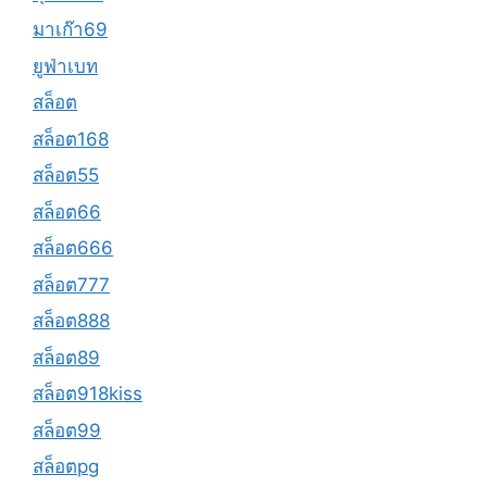
มาเก๊า69
ยูฟ่าเบท
สล็อต
สล็อต168
สล็อต55
สล็อต66
สล็อต666
สล็อต777
สล็อต888
สล็อต89
สล็อต918kiss
สล็อต99
สล็อตpg