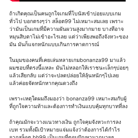
ถ้าเกิดคุณเป็นคนถูกใจเกมที่โบนัสเข้าบ่อยแบบเกม
ทั่วไป บอกตรงๆว่า สล็อต99 ไม่เหมาะสมเลย เพราะ
ว่ามันเป็นเกมที่มีความผันผวนสูงมากมาย บางทีอาจ
หมุนสิบตาไม่เข้าอะไรเลย แต่ว่าเพียงพอถึงจังหวะของ
มัน มันก็แจกหนักแบบเกินการคาดการณ์
ในมุมของคนที่เคยเล่นหลายเกมbonanza99 มาแล้ว
ผมชอบที่ตรงนี้แหละ มันไม่หลอกให้เราชนะเล็กๆบ่อยๆ
แล้วเสียกลับ แต่ว่าจะปลดปล่อยให้ลุ้นหนักๆไปเลย
แล้วค่อยจัดหนักหากคุณดวงถึง
เพราะเหตุใดผมถึงมองว่า bonanza99 เหมาะสมกับผู้
ที่ถูกใจความท้าและต้องการทำเงินแบบคุ้มทุกบาทที่ลง
ถ้าคุณมักจะวางแนวทางเงิน ถูกใจคุมจังหวะการลง
เบท รวมทั้งมีเป้าหมายแจ่มแจ้งว่าต้องการได้กำไร
จากสล็อต bh99 เป็นเกมที่ตอบปัญหามากมายๆ