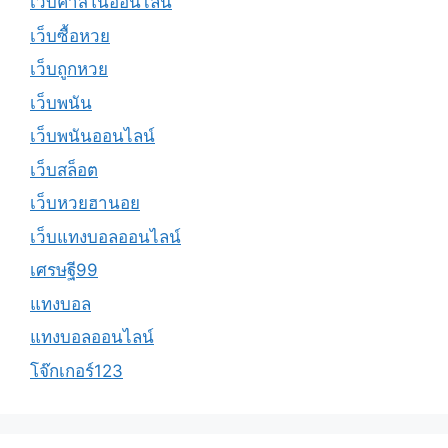
เว็บคาสิโนออนไลน์
เว็บซื้อหวย
เว็บถูกหวย
เว็บพนัน
เว็บพนันออนไลน์
เว็บสล็อต
เว็บหวยฮานอย
เว็บแทงบอลออนไลน์
เศรษฐี99
แทงบอล
แทงบอลออนไลน์
โจ๊กเกอร์123