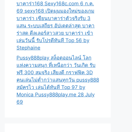
บาคาร่า168 Sexy168c.com 6 ก.ค.
69 sexy168 เปิดมุมมองใหม่ของเกม
บาคาร่า เซียนบาคาร่าตัวจริงรับ 3
แสน ระบบเสถียร อัปเดตล่าสุด บาคา
ร่าสด ดีลเลอร์สาวสวย บาคาร่า เข้า
เล่นวันนี้ รับโปรดีทันที Top 56 by
Stephaine
Pussy888play สล็อตออนไลน์ โลก
แห่งความสนุก ที่เหนือกว่า วันเกิด รับ
ฟรี 300 สมจริง เสียงดี กราฟฟิค 3D
คนเล่นไม่ต่ำกว่าแสนทุกวัน pussy888
สมัครไว เล่นได้ทันที Top 97 by
Monica Pussy888play.me 28 July
69