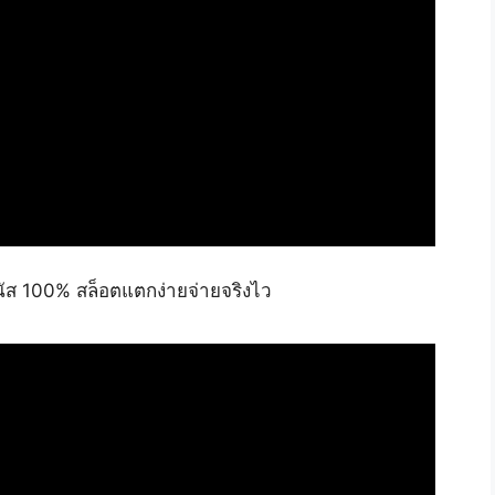
บนัส 100% สล็อตแตกง่ายจ่ายจริงไว