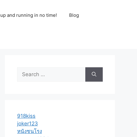
 up and running in no time!
Blog
Search
for:
918kiss
joker123
หนังชนโรง