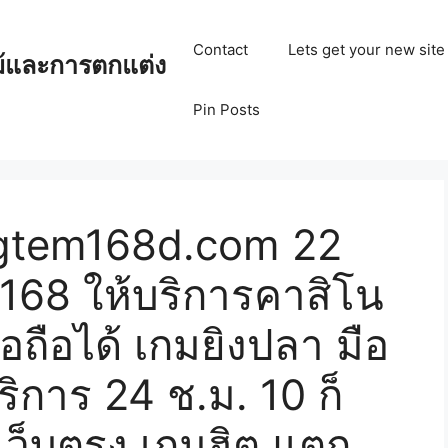
Contact
Lets get your new site
ม้และการตกแต่ง
Pin Posts
gtem168d.com 22
168 ให้บริการคาสิโน
อถือได้ เกมยิงปลา มือ
ิการ 24 ช.ม. 10 ก็
เว็บตรง เกมฮิต แตก