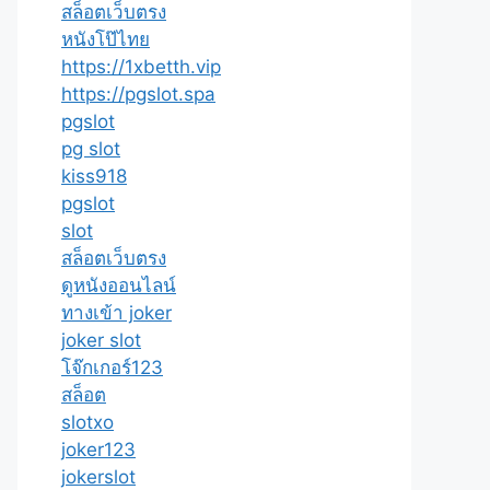
สล็อตเว็บตรง
หนังโป๊ไทย
https://1xbetth.vip
https://pgslot.spa
pgslot
pg slot
kiss918
pgslot
slot
สล็อตเว็บตรง
ดูหนังออนไลน์
ทางเข้า joker
joker slot
โจ๊กเกอร์123
สล็อต
slotxo
joker123
jokerslot