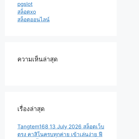
pgslot
สล็อตxo
สล็อตออนไลน์
ความเห็นล่าสุด
เรื่องล่าสุด
Tangtem168 13 July 2026 สล็อตเว็บ
ตรง คาสิโนครบทุกค่าย เข้าเล่นง่าย ฟี