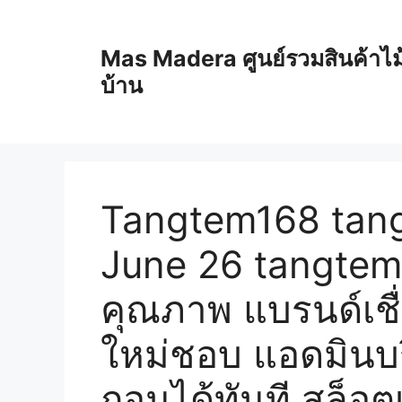
Skip
to
Mas Madera ศูนย์รวมสินค้าไ
content
บ้าน
Tangtem168 tan
June 26 tangtem
คุณภาพ แบรนด์เชื่
ใหม่ชอบ แอดมินบร
ถอนได้ทันที สล็อต