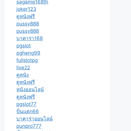
sagame168th
joker123
ดูหนังฟรี
pussy888
pussy888
บาคาร่า168
pgslot
pgheng99
fullslotpg
live22
ดูหนัง
ดูหนังฟรี
หนังออนไลน์
ดูหนังฟรี
pgslot77
ปั่นแตก66
บาคาร่าออนไลน์
punpro777