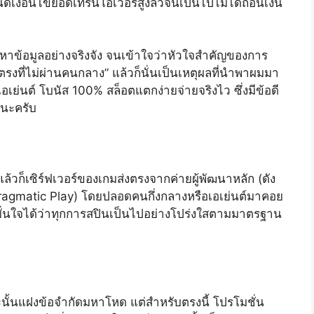
นดเงื่อนไขยอดเทิร์นโอเวอร์สูงลิ่วจนเป็นไปไม่ได้ถอนเงิน
หาข้อมูลอย่างจริงจัง จนเข้าใจว่าหัวใจสำคัญของการ
ตรงที่ไม่ผ่านคนกลาง” แล้วก็นั่นเป็นเหตุผลที่นำพาผมมา
เย่นต์ โบนัส 100% สล็อตแตกง่ายจ่ายจริงไว ซึ่งมีข้อดี
ี้นะครับ
้วก็เซิร์ฟเวอร์ของเกมส่งตรงจากค่ายผู้พัฒนาหลัก (ดัง
agmatic Play) โดยปลอดคนกึ่งกลางหรือเอเย่นต์มาคอย
มั่นใจได้ว่าทุกการสปินเป็นไปอย่างโปร่งใสตามมาตรฐาน
้นแฝงข้อจำกัดมหาโหด แต่สำหรับตรงนี้ โปรโมชั่น