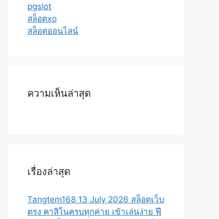
pgslot
สล็อตxo
สล็อตออนไลน์
ความเห็นล่าสุด
เรื่องล่าสุด
Tangtem168 13 July 2026 สล็อตเว็บ
ตรง คาสิโนครบทุกค่าย เข้าเล่นง่าย ฟี