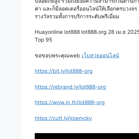
ปลอดภัยสูง รวมถึงยังมีความสามารถในด้านการ
ค่า และก็มีลอตเตอรี่ออนไลน์ให้เลือกครบวงจร ม
รางวัลรวมทั้งการบริการระดับพรีเมี่ยม
Huayonline lot888 lot888.org 28 เม.ย 2025
Top 95
ขอขอบพระคุณweb
เว็บหวยออนไลน์
https://bit.ly/lot888-org
https://rebrand.ly/lot888-org
https://wow.in.th/lot888-org
https://cutt.ly/jrpemcky