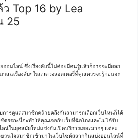
ล้ว Top 16 by Lea
น 25
ออนไลน์ ซึ่งเรื่องลับนี้ไม่ค่อยมีคนรู้แล้วก็อาจจะมีผลก
าแฉเรื่องลับๆในแวดวงลอตเตอรี่ที่คุณควรจะรู้ก่อนจะ
บการดูแลสมาชิกคล้ายคลึงกันสามารถเลือกเว็บไหนก็ได้
้ตรรกะนี้จะทำให้คุณเจอกับเว็บที่ฉ้อโกงและไม่ได้รับ
ลน์ในยุคสมัยใหม่แข่งกันเปิดบริการเยอะมากๆ แต่ละ
ั่วยวนใจสมาชิกเข้ามาในเว็บไซต์สลากกินแบ่งออนไลน์ที่