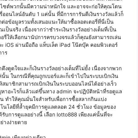
เว็บไซต์พวกนั้นมีความน่าหนักใจ และอาจจะก่อให้คุณโดน
รี่ออนไลน์อันดับ 1 แค่นั้น ที่มีการการันตีเงินรางวัลแล้วก็
่อข้อมูลรวมทั้งเสนอแนะให้มาซื้อลอตเตอรี่ที่นี่เป็น
ป็นจริง เนื่องจากว่าชำระเงินรางวัลอย่างเต็มที่เป็น
ตอรี่ให้เลือกนานัปการครบวงจรแล้วก็คุณยังสามารถเล่น
ะ iOS ผ่านมือถือ แท็บเล็ต iPad โน๊ตบุ๊ค คอมพิวเตอร์
้การ
ึงดูดใจและก็เงินรางวัลอย่างเต็มที่ไม่ยั้ง เนื่องจากพวก
่นั้น ในกรณีที่คุณถูกเบอร์และก็เข้าไปในระบบเบิกเงิน
ให้สมาชิกสามารถเบิกเงินในระบบออนไลน์ได้อย่างเร็ว
ปัญหาอะไรก็แล้วแต่ขึ้นทาง admin จะปฏิบัติหน้าที่รอดูแล
วน ทำให้คุณมั่นใจสำหรับเพื่อการซื้อสลากกินแบ่ง
คโนโลยีที่ล้ำยุคมีการดูแลตลอด 24 ชั่วโมง ข้อมูลของ
ับการดูแลอย่างนี้ เลือก lotto888 เพียงแค่นั้นที่จะ
ย่างง่ายดาย
dmin เพียงอย่างเดียว