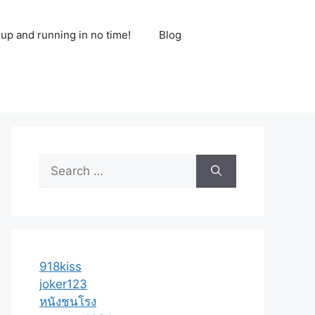
 up and running in no time!
Blog
Search
for:
918kiss
joker123
หนังชนโรง