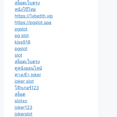
สล็อตเว็บตรง
หนังโป๊ไทย
https://1xbetth.vip
https://pgslot.spa
pgslot
pg slot
kiss918
pgslot
slot
สล็อตเว็บตรง
ดูหนังออนไลน์
ทางเข้า joker
joker slot
โจ๊กเกอร์123
สล็อต
slotxo
joker123
jokerslot