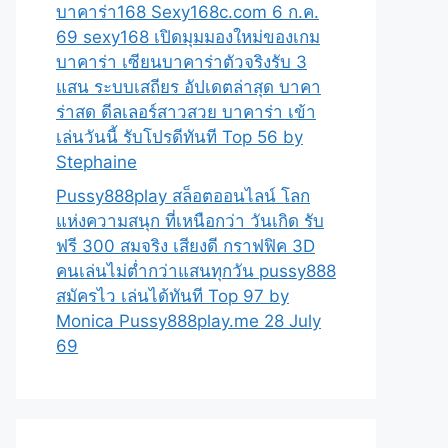
บาคาร่า168 Sexy168c.com 6 ก.ค.
69 sexy168 เปิดมุมมองใหม่ของเกม
บาคาร่า เซียนบาคาร่าตัวจริงรับ 3
แสน ระบบเสถียร อัปเดตล่าสุด บาคา
ร่าสด ดีลเลอร์สาวสวย บาคาร่า เข้า
เล่นวันนี้ รับโปรดีทันที Top 56 by
Stephaine
Pussy888play สล็อตออนไลน์ โลก
แห่งความสนุก ที่เหนือกว่า วันเกิด รับ
ฟรี 300 สมจริง เสียงดี กราฟฟิค 3D
คนเล่นไม่ต่ำกว่าแสนทุกวัน pussy888
สมัครไว เล่นได้ทันที Top 97 by
Monica Pussy888play.me 28 July
69