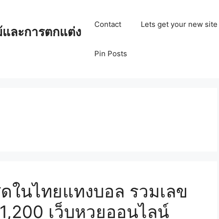
Contact
Lets get your new site
ม้และการตกแต่ง
Pin Posts
สุดในไทยแทงบอล รวมเลข
 1,200 เว็บหวยออนไลน์