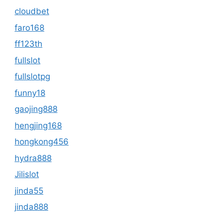
cloudbet
faro168
ff123th
fullslot
fullslotpg
funny18
gaojing888
hengjing168
hongkong456
hydra888
Jilislot
jinda55
jinda888