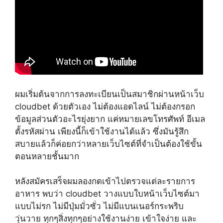
ผมเริ่มต้นจากการลงทะเบียนเป็นสมาชิกผ่านหน้าเว็บ
cloudbet ด้วยตัวเอง ไม่ต้องแอดไลน์ ไม่ต้องกรอก
ข้อมูลส่วนตัวอะไรยุ่งยาก แค่หมายเลขโทรศัพท์ อีเมล
ตั้งรหัสผ่าน เพียงนี้ก็เข้าใช้งานได้แล้ว ซึ่งมันรู้สึก
สบายแล้วก็ค่อยกว่าหลายเว็บไซต์ที่จำเป็นต้องใช้ขั้น
ตอนหลายชั้นมาก
หลังสมัครเสร็จผมลองกดเข้าไปตรวจแต่ละรายการ
อาหาร พบว่า cloudbet วางแบบใบหน้าเว็บไซต์มา
แบบไม่รก ไม่มีปุ่มมั่วซั่ว ไม่มีแบนเนอร์กระพริบ
วุ่นวาย ทุกๆสิ่งทุกๆอย่างใช้งานง่าย เข้าใจง่าย และ