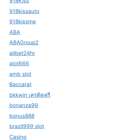
918Kiss
918kissauto
918kissme
ABA
ABAGroup2
allbet24hr
alot666
amb slot
Baccarat
bkkwin เครดิตฟรี
bonanza99
bonus888
brazil999 slot
Casino