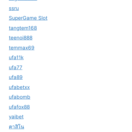
ssru
SuperGame Slot
tangtem168
teenoi888
temmax69
ufa11k
ufa77
ufa89
ufabetxx
ufabomb
ufafox88
yaibet
คาสิโน