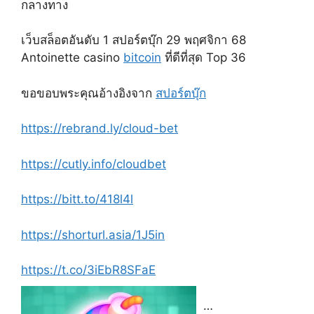
กลางทาง
เว็บสล็อตอันดับ 1 สปอร์ตบุ๊ก 29 พฤศจิกา 68
Antoinette casino
bitcoin
ที่ดีที่สุด Top 36
ขอขอบพระคุณอ้างอิงจาก
สปอร์ตบุ๊ก
https://rebrand.ly/cloud-bet
https://cutly.info/cloudbet
https://bitt.to/418l4l
https://shorturl.asia/1J5in
https://t.co/3iEbR8SFaE
…