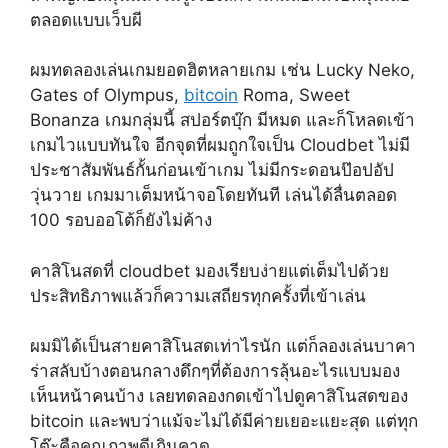
ตลอดแบบเว็บผี
ผมทดลองเล่นเกมยอดฮิตหลายเกม เช่น Lucky Neko,
Gates of Olympus,
bitcoin
Roma, Sweet
Bonanza เกมกลุ่มนี้ สปอร์ตบุ๊ก มีหมด และก็โหลดเข้า
เกมไวแบบทันใจ อีกจุดที่ผมถูกใจเป็น Cloudbet ไม่มี
ประชาสัมพันธ์กั้นก่อนเข้าเกม ไม่มีกระดอนป๊อปอัป
วุ่นวาย เกมมาเต็มหน้าจอโดยทันที เล่นได้ลื่นตลอด
100 รอบออโต้ก็ยังไม่ค้าง
คาสิโนสดที่ cloudbet มองเรียบง่ายแต่เต็มไปด้วย
ประสิทธิภาพแล้วก็ความเสถียรทุกครั้งที่เข้าเล่น
ผมมิได้เป็นสายคาสิโนสดเท่าไรนัก แต่ก็ลองเล่นบาคา
ร่าสลับบ้างตอนกลางดึกๆที่ต้องการลุ้นอะไรแบบมอง
เห็นหน้าคนบ้าง เลยทดลองกดเข้าไปดูคาสิโนสดของ
bitcoin และพบว่าแม้จะไม่ได้มีค่ายเยอะแยะสุด แต่ทุก
โต๊ะคือคุณภาพดีเกินคาด