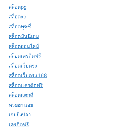
สล็อตpg
สล็อตxo
สล็อตพุซซี่
สล็อตมันนี่เกม
สล็อตออนไลน์
สล็อตเครดิตฟรี
สล็อตเว็บตรง
สล็อตเว็บตรง 168
สล็อตเเครดิตฟรี
สล็อตแตกดี
หวยฮานอย
เกมยิงปลา
เครดิตฟรี