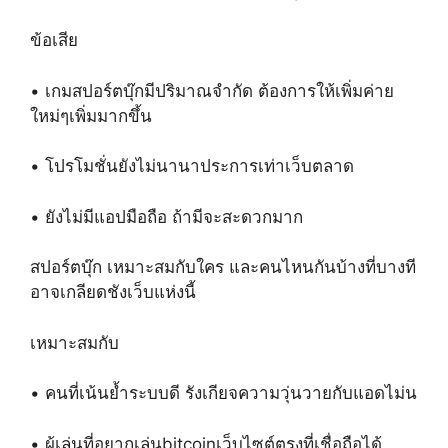
ข้อเสีย
• เกมสปอร์ตบุ๊กมีปริมาณจำกัด ต้องการให้เพิ่มค่าย
ใหม่ๆเพิ่มมากขึ้น
• โปรโมชั่นยังไม่นานาประการเท่าเว็บตลาด
• ยังไม่มีแอปมือถือ ถ้ามีจะสะดวกมาก
สปอร์ตบุ๊ก เหมาะสมกับใคร และคนไหนกันบ้างที่บางที
อาจเกลียดชังเว็บแห่งนี้
เหมาะสมกับ
• คนที่เน้นย้ำระบบดี รังเกียจความวุ่นวายกับแอดไม่น
• ผู้เล่นที่อยากเล่นbitcoinเว็บไซต์ตรงที่เชื่อถือได้