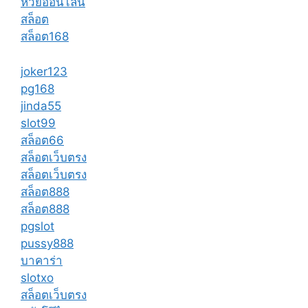
หวยออนไลน์
สล็อต
สล็อต168
joker123
pg168
jinda55
slot99
สล็อต66
สล็อตเว็บตรง
สล็อตเว็บตรง
สล็อต888
สล็อต888
pgslot
pussy888
บาคาร่า
slotxo
สล็อตเว็บตรง