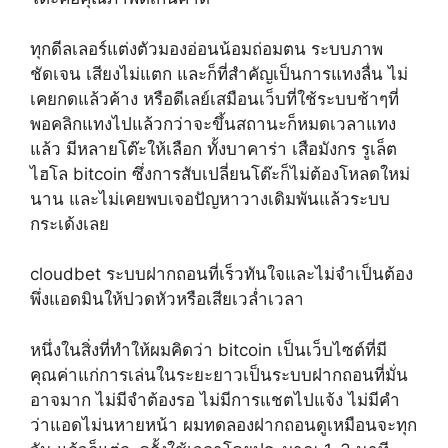
ทุกดีลเลอร์แต่งตัวมองอ่อนน้อมถ่อมตน ระบบภาพ
ชัดเจน เสียงไม่แตก และก็ที่สำคัญเป็นการแทงลื่น ไม่
เคยกดแล้วค้าง หรือดีเลย์เสมือนเว็บที่ใช้ระบบช้าๆที่
พอคลิกแทงไปแล้วกว่าจะขึ้นสถานะก็หมดเวลาแทง
แล้ว มีหลายโต๊ะให้เลือก ทั้งบาคาร่า เสือมังกร รูเล็ต
ไฮโล bitcoin ซึ่งการสับเปลี่ยนโต๊ะก็ไม่ต้องโหลดใหม่
นาน และไม่เคยพบเจอปัญหาวางเดิมพันแล้วระบบ
กระเด้งเลย
cloudbet ระบบฝากถอนที่เร็วทันใจและไม่จำเป็นต้อง
พึ่งแอดมินให้ปวดหัวหรือเสียเวล่ำเวลา
หนึ่งในสิ่งที่ทำให้ผมคิดว่า bitcoin เป็นเว็บไซต์ที่มี
คุณค่าแก่การเล่นในระยะยาวเป็นระบบฝากถอนที่มั่น
อาจมาก ไม่มีจำต้องรอ ไม่มีการแชตไปแจ้ง ไม่มีคำ
ว่าแอดไม่นหายหน้า ผมทดลองฝากถอนดูเหมือนจะทุก