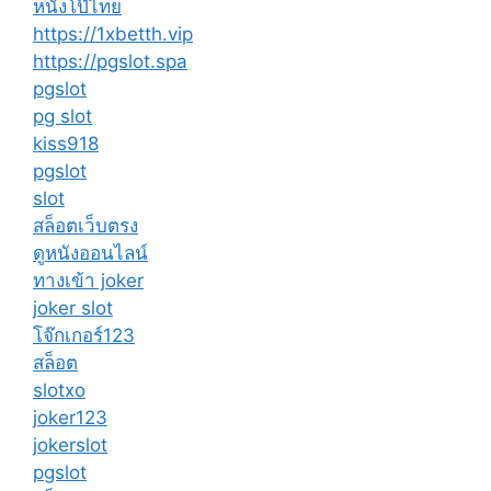
หนังโป๊ไทย
https://1xbetth.vip
https://pgslot.spa
pgslot
pg slot
kiss918
pgslot
slot
สล็อตเว็บตรง
ดูหนังออนไลน์
ทางเข้า joker
joker slot
โจ๊กเกอร์123
สล็อต
slotxo
joker123
jokerslot
pgslot