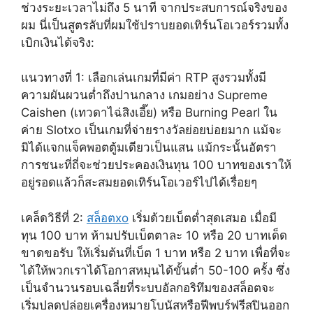
ช่วงระยะเวลาไม่ถึง 5 นาที จากประสบการณ์จริงของ
ผม นี่เป็นสูตรลับที่ผมใช้ปราบยอดเทิร์นโอเวอร์รวมทั้ง
เบิกเงินได้จริง:
แนวทางที่ 1: เลือกเล่นเกมที่มีค่า RTP สูงรวมทั้งมี
ความผันผวนต่ำถึงปานกลาง เกมอย่าง Supreme
Caishen (เทวดาไฉ่สิงเอี๊ย) หรือ Burning Pearl ใน
ค่าย Slotxo เป็นเกมที่จ่ายรางวัลย่อยบ่อยมาก แม้จะ
มิได้แจกแจ็คพอตตู้มเดียวเป็นแสน แม้กระนั้นอัตรา
การชนะที่ถี่จะช่วยประคองเงินทุน 100 บาทของเราให้
อยู่รอดแล้วก็สะสมยอดเทิร์นโอเวอร์ไปได้เรื่อยๆ
เคล็ดวิธีที่ 2:
สล็อตxo
เริ่มด้วยเบ็ตต่ำสุดเสมอ เมื่อมี
ทุน 100 บาท ห้ามปรับเบ็ตตาละ 10 หรือ 20 บาทเด็ด
ขาดขอรับ ให้เริ่มต้นที่เบ็ต 1 บาท หรือ 2 บาท เพื่อที่จะ
ได้ให้พวกเราได้โอกาสหมุนได้ขั้นต่ำ 50-100 ครั้ง ซึ่ง
เป็นจำนวนรอบเฉลี่ยที่ระบบอัลกอริทึมของสล็อตจะ
เริ่มปลดปล่อยเครื่องหมายโบนัสหรือฟีพบร์ฟรีสปินออก