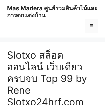
Skip
Mas Madera ศูนย์รวมสินค้าไม้และ
to
การตกแต่งบ้าน
content
Menu
Slotxo สล็อต
ออนไลน์ เว็บเดียว
ครบจบ Top 99 by
Rene
Slotxo24hrf.com