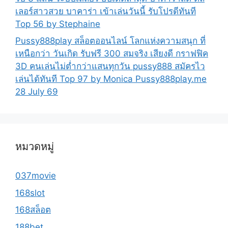
เลอร์สาวสวย บาคาร่า เข้าเล่นวันนี้ รับโปรดีทันที
Top 56 by Stephaine
Pussy888play สล็อตออนไลน์ โลกแห่งความสนุก ที่
เหนือกว่า วันเกิด รับฟรี 300 สมจริง เสียงดี กราฟฟิค
3D คนเล่นไม่ต่ำกว่าแสนทุกวัน pussy888 สมัครไว
เล่นได้ทันที Top 97 by Monica Pussy888play.me
28 July 69
หมวดหมู่
037movie
168slot
168สล็อต
188bet