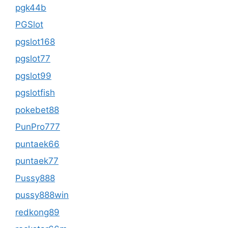
pgk44b
PGSlot
pgslot168
pgslot77
pgslot99
pgslotfish
pokebet88
PunPro777
puntaek66
puntaek77
Pussy888
pussy888win
redkong89