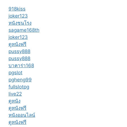
918kiss
joker123
หนังชนโรง
sagame168th
joker123
ดูหนังฟรี
pussy888
pussy888
บาคาร่า168
pgslot
pgheng99
fullslotpg
live22
ดูหนัง
ดูหนังฟรี
หนังออนไลน์
ดูหนังฟรี