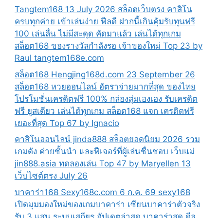
Tangtem168 13 July 2026 สล็อตเว็บตรง คาสิโน
ครบทุกค่าย เข้าเล่นง่าย ฟีลดี ฝากนี้เกินคุ้มรับทุนฟรี
100 เล่นลื่น ไม่มีสะดุด คัดมาแล้ว เล่นได้ทุกเกม
สล็อต168 ของรางวัลกำลังรอ เจ้าของใหม่ Top 23 by
Raul tangtem168e.com
สล็อต168 Hengjing168d.com 23 September 26
สล็อต168 หวยออนไลน์ อัตราจ่ายมากที่สุด ของไทย
โปรโมชั่นเครดิตฟรี 100% กล่องสุ่มเฮงเฮง รับเครดิต
ฟรี ยูสเดียว เล่นได้ทุกเกม สล็อต168 แจก เครดิตฟรี
เยอะที่สุด Top 67 by Ignacio
คาสิโนออนไลน์ jinda888 สล็อตยอดนิยม 2026 รวม
เกมดัง ค่ายชั้นนำ และฟีเจอร์ที่ผู้เล่นชื่นชอบ เว็บแม่
jin888.asia ทดลองเล่น Top 47 by Maryellen 13
เว็บไซต์ตรง July 26
บาคาร่า168 Sexy168c.com 6 ก.ค. 69 sexy168
เปิดมุมมองใหม่ของเกมบาคาร่า เซียนบาคาร่าตัวจริง
รับ 3 แสน ระบบเสถียร อัปเดตล่าสุด บาคาร่าสด ดีล