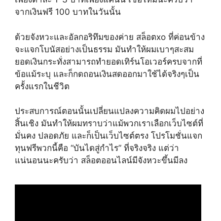
จากเงินฟรี 100 บาทในวันนั้น
ด้วยจังหวะและอัลกอริทึมของค่าย สล็อตxo ที่ค่อนข้าง
จะแจกโบนัสอย่างเป็นธรรม มันทำให้ผมเบาๆสะสม
ยอดเงินกระทั่งสามารถทำยอดเทิร์นโอเวอร์ครบจากที่
ข้อแม้ระบุ และก็กดถอนเงินสดออกมาใช้ได้จริงๆเป็น
ครั้งแรกในชีวิต
ประสบการณ์ตอนนั้นเปลี่ยนแปลงความคิดผมไปอย่าง
สิ้นเชิง มันทำให้ผมทราบว่าแม้พวกเราเลือกเว็บไซต์ที่
มั่นคง ปลอดภัย และก็เป็นเว็บไซต์ตรง โปรโมชั่นแจก
ทุนฟรีพวกนี้คือ “บันไดสู่กำไร” ที่จริงจริง แต่ว่า
แน่นอนนะครับว่า สล็อตออนไลน์มีจังหวะขึ้นมีลง