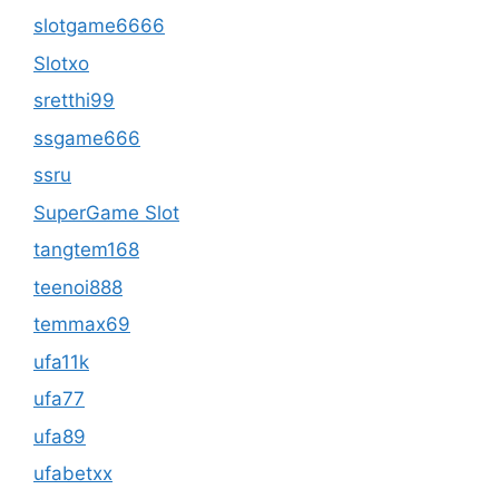
slotgame6666
Slotxo
sretthi99
ssgame666
ssru
SuperGame Slot
tangtem168
teenoi888
temmax69
ufa11k
ufa77
ufa89
ufabetxx