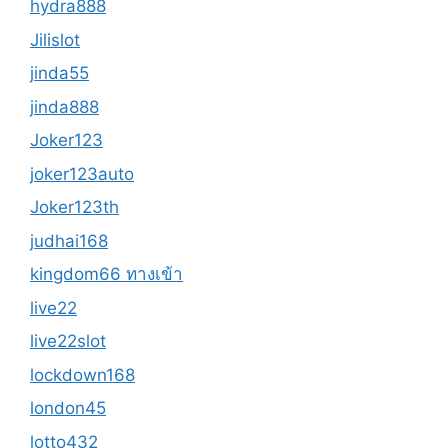
hydra888
Jilislot
jinda55
jinda888
Joker123
joker123auto
Joker123th
judhai168
kingdom66 ทางเข้า
live22
live22slot
lockdown168
london45
lotto432