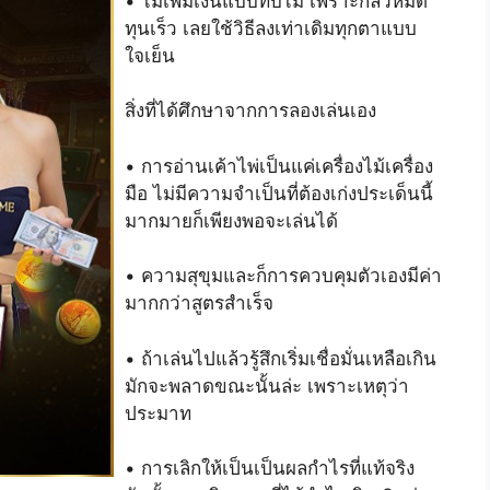
• ไม่เพิ่มเงินแบบทบไม้ เพราะกลัวหมด
ทุนเร็ว เลยใช้วิธีลงเท่าเดิมทุกตาแบบ
ใจเย็น
สิ่งที่ได้ศึกษาจากการลองเล่นเอง
• การอ่านเค้าไพ่เป็นแค่เครื่องไม้เครื่อง
มือ ไม่มีความจำเป็นที่ต้องเก่งประเด็นนี้
มากมายก็เพียงพอจะเล่นได้
• ความสุขุมและก็การควบคุมตัวเองมีค่า
มากกว่าสูตรสำเร็จ
• ถ้าเล่นไปแล้วรู้สึกเริ่มเชื่อมั่นเหลือเกิน
มักจะพลาดขณะนั้นล่ะ เพราะเหตุว่า
ประมาท
• การเลิกให้เป็นเป็นผลกำไรที่แท้จริง