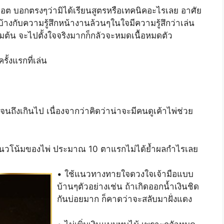
็อต บอกตรงๆว่ามิได้เรียนสูตรหรือเทคนิคอะไรเลย อาศัย
้างกับความรู้สึกหน้างานล้วนๆในใจมีความรู้สึกว่าเล่น
ริ่มต้น จะไปตั้งใจจริงมากก็กลัวจะหมดเนื้อหมดตัว
รั้งแรกที่เล่น
งจนถึงเกินไป เนื่องจากว่าคิดว่าน่าจะมีคนดูเค้าไพ่ช่วย
องแนวโน้มของไพ่ ประมาณ 10 ตาแรกไม่ได้ย้ำผลกำไรเลย
• ใช้แนวทางทายใจดวงใจเจ้ามือแบบ
บ้านๆตัวอย่างเช่น ถ้าเกิดออกน้ำเงินชิด
กันบ่อยมาก ก็คาดว่าจะสลับมาฝั่งแดง