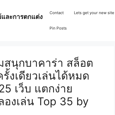
Contact
Lets get your new site
ม้และการตกแต่ง
Pin Posts
สนุกบาคาร่า สล็อต
รั้งเดียวเล่นได้หมด
5 เว็บ แตกง่าย
ดลองเล่น Top 35 by