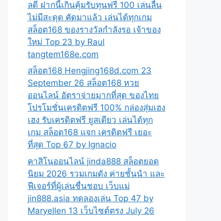
ลดี ฝากนี้เกินคุ้มรับทุนฟรี 100 เล่นลื่น
ไม่มีสะดุด คัดมาแล้ว เล่นได้ทุกเกม
สล็อต168 ของรางวัลกำลังรอ เจ้าของ
ใหม่ Top 23 by Raul
tangtem168e.com
สล็อต168 Hengjing168d.com 23
September 26 สล็อต168 หวย
ออนไลน์ อัตราจ่ายมากที่สุด ของไทย
โปรโมชั่นเครดิตฟรี 100% กล่องสุ่มเฮง
เฮง รับเครดิตฟรี ยูสเดียว เล่นได้ทุก
เกม สล็อต168 แจก เครดิตฟรี เยอะ
ที่สุด Top 67 by Ignacio
คาสิโนออนไลน์ jinda888 สล็อตยอด
นิยม 2026 รวมเกมดัง ค่ายชั้นนำ และ
ฟีเจอร์ที่ผู้เล่นชื่นชอบ เว็บแม่
jin888.asia ทดลองเล่น Top 47 by
Maryellen 13 เว็บไซต์ตรง July 26