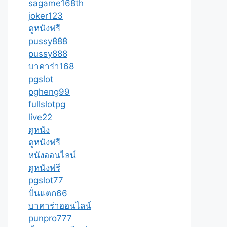
sagame168th
joker123
ดูหนังฟรี
pussy888
pussy888
บาคาร่า168
pgslot
pgheng99
fullslotpg
live22
ดูหนัง
ดูหนังฟรี
หนังออนไลน์
ดูหนังฟรี
pgslot77
ปั่นแตก66
บาคาร่าออนไลน์
punpro777