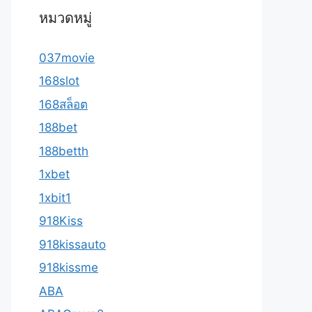
หมวดหมู่
037movie
168slot
168สล็อต
188bet
188betth
1xbet
1xbit1
918Kiss
918kissauto
918kissme
ABA