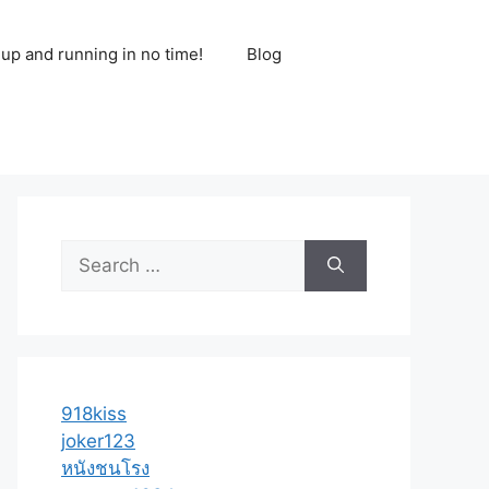
 up and running in no time!
Blog
Search
for:
918kiss
joker123
หนังชนโรง