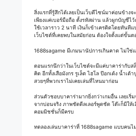
สิ่งแรกที่รู้สึกได้เลยเป็นเว็บดีไซน์มาค่อนข้า
เพียงแค่เบอร์มือถือ ตั้งรหัสผ่าน แล้วผูกบัญช
ใช้เวลาราว 2 นาที เงินก็เข้าเครดิตโดยทันทีแ
เว็บไซต์ที่เคยพบในสมัยก่อน ต้องใจตั้งแต่ขั้นต
1688sagame มีเกมนานัปการเกินคาด ไม่ใช่แ
ตอนแรกนึกว่าในเว็บไซต์จะมีแค่บาคาร่ากับสล็อต
คิด อีกทั้งเสือมังกร รูเล็ต ไฮโล ป๊อกเด้ง น
สวยๆที่พวกเราไม่เคยเล่นที่ไหนมาก่อน
ส่วนตัวชอบบาคาร่ามากยิ่งกว่าเกมอื่น เลยเริ่
จากบ่อนจริง ภาพชัดดีลเลอร์พูดชัด โต๊ะก็มีให
คอมมิชชั่นก็มีครบ
ทดลองเล่นบาคาร่าที่ 1688sagame แบบคนไม่เ