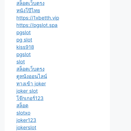
สล็อตเว็บตรง
หนังโป๊ไทย
https://1xbetth.vip
https://pgslot.spa
pgslot
pg slot
kiss918
pgslot
slot
สล็อตเว็บตรง
ดูหนังออนไลน์
ทางเข้า joker
joker slot
โจ๊กเกอร์123
สล็อต
slotxo
joker123
jokerslot