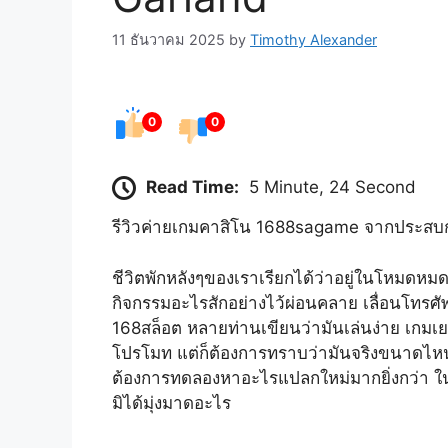
11 ธันวาคม 2025
by
Timothy Alexander
0
0
Read Time:
5 Minute, 24 Second
รีวิวค่ายเกมคาสิโน 1688sagame จากประสบกา
ชีวิตพักหลังๆของเราเรียกได้ว่าอยู่ในโหมดหมด
กิจกรรมอะไรสักอย่างไว้ผ่อนคลาย เลื่อนโทรศัพท์
168สล็อต หลายท่านเขียนว่ามันเล่นง่าย เกมเย
โปรโมท แต่ก็ต้องการทราบว่ามันจริงขนาดไห
ต้องการทดลองหาอะไรแปลกใหม่มากยิ่งกว่า ใน
มิได้มุ่งมาดอะไร