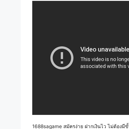
1688sagame สมัครง่าย ฝากเงินไว ไม่ต้องมีขั