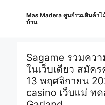
Skip
to
Mas Madera ศูนย์รวมสินค้าไ
content
บ้าน
Sagame รวมความ
ในเว็บเดียว สมัครค
13 พฤศจิกายน 202
casino เว็บแม่ ท
Garland