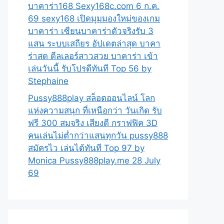
บาคาร่า168 Sexy168c.com 6 ก.ค.
69 sexy168 เปิดมุมมองใหม่ของเกม
บาคาร่า เซียนบาคาร่าตัวจริงรับ 3
แสน ระบบเสถียร อัปเดตล่าสุด บาคา
ร่าสด ดีลเลอร์สาวสวย บาคาร่า เข้า
เล่นวันนี้ รับโปรดีทันที Top 56 by
Stephaine
Pussy888play สล็อตออนไลน์ โลก
แห่งความสนุก ที่เหนือกว่า วันเกิด รับ
ฟรี 300 สมจริง เสียงดี กราฟฟิค 3D
คนเล่นไม่ต่ำกว่าแสนทุกวัน pussy888
สมัครไว เล่นได้ทันที Top 97 by
Monica Pussy888play.me 28 July
69