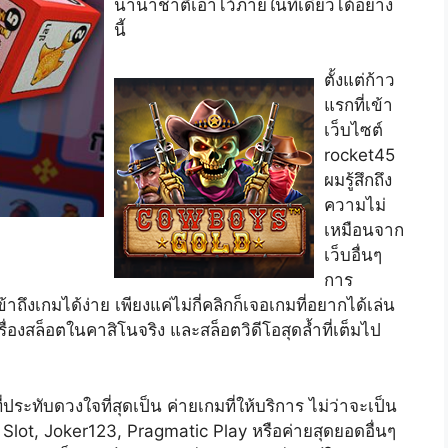
นานาชาติเอาไว้ภายในที่เดียวได้อย่าง
นี้
ตั้งแต่ก้าว
แรกที่เข้า
เว็บไซต์
rocket45
ผมรู้สึกถึง
ความไม่
เหมือนจาก
เว็บอื่นๆ
การ
าถึงเกมได้ง่าย เพียงแค่ไม่กี่คลิกก็เจอเกมที่อยากได้เล่น
รื่องสล็อตในคาสิโนจริง และสล็อตวิดีโอสุดล้ำที่เต็มไป
งที่ประทับดวงใจที่สุดเป็น ค่ายเกมที่ให้บริการ ไม่ว่าจะเป็น
Slot, Joker123, Pragmatic Play หรือค่ายสุดยอดอื่นๆ