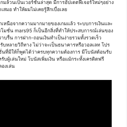
เกมล้วนเป็นเวอร์ชันล่าสุด มีการอัปเดตฟีเจอร์ใหม่ๆอย่าง
ำเสมอ ทำให้ผมไม่เคยรู้สึกเบื่อเลย
กเหนือจากความมากมายของเกมแล้ว ระบบการเงินและ
โมชั่น mars95 ก็เป็นอีกสิ่งที่ทำให้ประสบการณ์เล่นของ
าบรื่น การฝาก-ถอนเงินทำเป็นง่ายรวมทั้งรวดเร็ว
รับหลายวิถีทาง ไม่ว่าจะเป็นธนาคารหรือวอลเลท โปร
ั่นที่มีให้ก็พูดได้ว่าครบทุกความต้องการ มีโบนัสต้อนรับ
รับผู้เล่นใหม่ โบนัสเพิ่มเงิน หรือแม้กระทั้งเครดิตฟรี
องเล่น