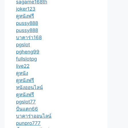
sagame168th
joker123
ดูหนังฟรี
pussy888
pussy888
บาคาร่า168
pgslot
pgheng99
fullslotpg
live22
ดูหนัง
ดูหนังฟรี
หนังออนไลน์
ดูหนังฟรี
pgslot77
ปั่นแตก66
บาคาร่าออนไลน์
punpro777