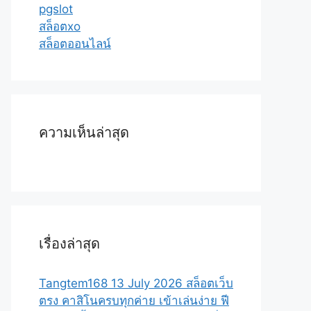
pgslot
สล็อตxo
สล็อตออนไลน์
ความเห็นล่าสุด
เรื่องล่าสุด
Tangtem168 13 July 2026 สล็อตเว็บ
ตรง คาสิโนครบทุกค่าย เข้าเล่นง่าย ฟี