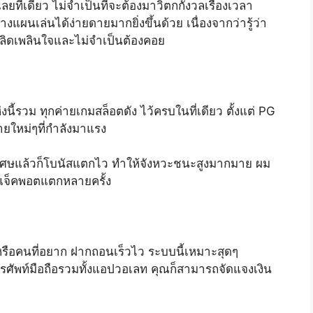
ยทีเดียว ไม่จำเป็นที่จะต้องมาวิตกกังวลเรื่องเวลา
แผนเล่นได้ง่ายดายมากยิ่งขึ้นด้วย เนื่องจากว่ารู้ว่า
พลิดเพลินใจและไม่จำเป็นต้องคอย
ห่งนี้รวม ทุกค่ายเกมสล็อตดัง ไว้ครบในที่เดียว ตั้งแต่ PG
ยใหม่ๆที่กำลังมาแรง
จอร์พิเศษแล้วก็โบนัสแตกไว ทำให้จังหวะชนะสูงมากมาย ผม
็แจ็คพอตแตกหลายครั้ง
 หรือคนที่อยาก ฝากถอนเร็วไว ระบบนี้เหมาะสุดๆ
โทรศัพท์มือถือรวมทั้งแอปวอเลท คุณก็สามารถจัดแจงเงิน