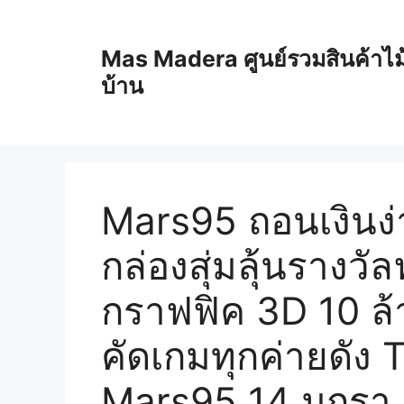
Skip
to
Mas Madera ศูนย์รวมสินค้าไ
content
บ้าน
Mars95 ถอนเงินง่าย
กล่องสุ่มลุ้นรางวัล
กราฟฟิค 3D 10 ล้
คัดเกมทุกค่ายดัง
Mars95 14 มกรา