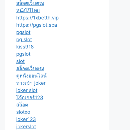
สล็อตเว็บตรง
หนังโป๊ไทย
https://1xbetth.vip
https://pgslot.spa
pgslot
pg slot
kiss918
pgslot
slot
สล็อตเว็บตรง
ดูหนังออนไลน์
ทางเข้า joker
joker slot
โจ๊กเกอร์123
สล็อต
slotxo
joker123
jokerslot