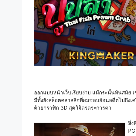
ออกแบบหน้าเว็บเรียบง่าย แม้กระนั้นทันสมัย เข้
มีทั้งยังสล็อตคลาสสิกที่ผมชอบย้อนอดีตไปถึงเค
ด้วยกราฟิก 3D สุดวิจิตรตระการตา
สิ่
PG 