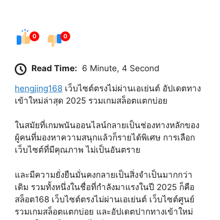
0
0
Read Time:
6 Minute, 4 Second
hengjing168
เว็บไซต์ตรงไม่ผ่านเอเย่นต์ อัปเดตทาง
เข้าใหม่ล่าสุด 2025 รวมเกมสล็อตแตกบ่อย
ในสมัยที่เกมพนันออนไลน์กลายเป็นช่องทางหลักของ
ผู้คนที่มองหาความสนุกแล้วก็รายได้พิเศษ การเลือก
เว็บไซต์ที่มีคุณภาพ ไม่เป็นอันตราย
และมีความยั่งยืนมั่นคงกลายเป็นสิ่งจำเป็นมากกว่า
เดิม รวมทั้งหนึ่งในชื่อที่กำลังมาแรงในปี 2025 ก็คือ
สล็อต168 เว็บไซต์ตรงไม่ผ่านเอเย่นต์ เว็บไซต์ศูนย์
รวมเกมสล็อตแตกบ่อย และอัปเดตปากทางเข้าใหม่