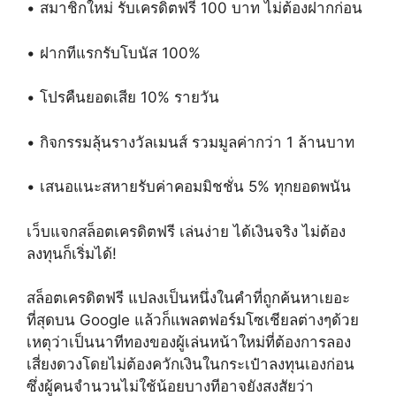
• สมาชิกใหม่ รับเครดิตฟรี 100 บาท ไม่ต้องฝากก่อน
• ฝากทีแรกรับโบนัส 100%
• โปรคืนยอดเสีย 10% รายวัน
• กิจกรรมลุ้นรางวัลเมนส์ รวมมูลค่ากว่า 1 ล้านบาท
• เสนอแนะสหายรับค่าคอมมิชชั่น 5% ทุกยอดพนัน
เว็บแจกสล็อตเครดิตฟรี เล่นง่าย ได้เงินจริง ไม่ต้อง
ลงทุนก็เริ่มได้!
สล็อตเครดิตฟรี แปลงเป็นหนึ่งในคำที่ถูกค้นหาเยอะ
ที่สุดบน Google แล้วก็แพลตฟอร์มโซเชียลต่างๆด้วย
เหตุว่าเป็นนาทีทองของผู้เล่นหน้าใหม่ที่ต้องการลอง
เสี่ยงดวงโดยไม่ต้องควักเงินในกระเป๋าลงทุนเองก่อน
ซึ่งผู้คนจำนวนไม่ใช้น้อยบางทีอาจยังสงสัยว่า