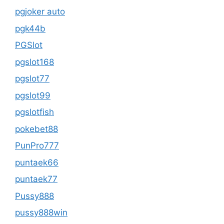
pgjoker auto
pgk44b
PGSlot
pgslot168
pgslot77
pgslot99
pgslotfish
pokebet88
PunPro777
puntaek66
puntaek77
Pussy888
pussy888win