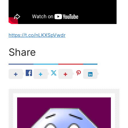
https://t.co/nLKXSpVwdr
Share