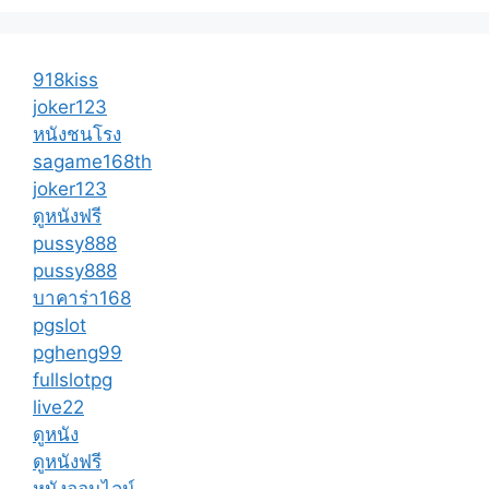
918kiss
joker123
หนังชนโรง
sagame168th
joker123
ดูหนังฟรี
pussy888
pussy888
บาคาร่า168
pgslot
pgheng99
fullslotpg
live22
ดูหนัง
ดูหนังฟรี
หนังออนไลน์