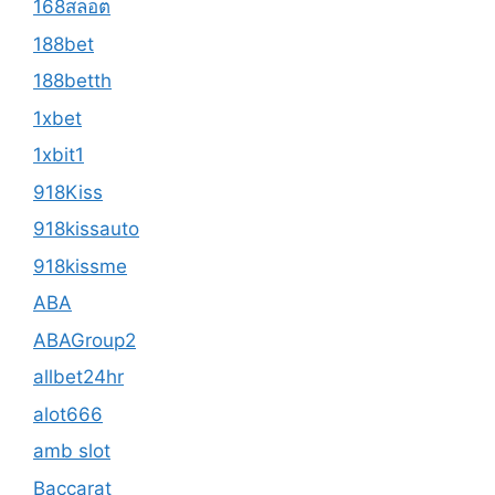
168สล็อต
188bet
188betth
1xbet
1xbit1
918Kiss
918kissauto
918kissme
ABA
ABAGroup2
allbet24hr
alot666
amb slot
Baccarat