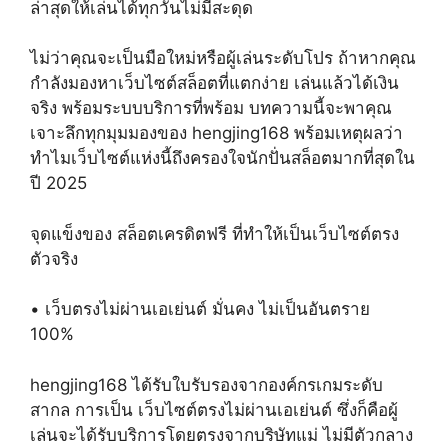
ล่าสุดให้เล่นได้ทุกวันไม่มีสะดุด
ไม่ว่าคุณจะเป็นมือใหม่หรือผู้เล่นระดับโปร ถ้าหากคุณ
กำลังมองหาเว็บไซต์สล็อตที่แตกง่าย เล่นแล้วได้เงิน
จริง พร้อมระบบบริการที่พร้อม บทความนี้จะพาคุณ
เจาะลึกทุกมุมมองของ hengjing168 พร้อมเหตุผลว่า
ทำไมเว็บไซต์แห่งนี้ถึงครองใจนักปั่นสล็อตมากที่สุดใน
ปี 2025
จุดแข็งของ สล็อตเครดิตฟรี ที่ทำให้เป็นเว็บไซต์ตรง
ตัวจริง
• เว็บตรงไม่ผ่านเอเย่นต์ มั่นคง ไม่เป็นอันตราย
100%
hengjing168 ได้รับใบรับรองจากองค์กรเกมระดับ
สากล การเป็น เว็บไซต์ตรงไม่ผ่านเอเย่นต์ ซึ่งก็คือผู้
เล่นจะได้รับบริการโดยตรงจากบริษัทแม่ ไม่มีตัวกลาง