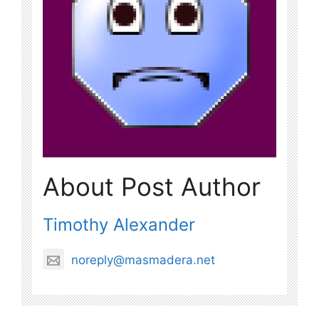
About Post Author
Timothy Alexander
noreply@masmadera.net