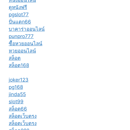
ดูหนังฟรี
pgslot77
ปั่นแตก66
บาคาร่าออนไลน์
punpro777
ซื้อหวยออนไลน์
หวยออนไลน์
สล็อต
สล็อต168
joker123
pg168
jinda55
slot99
สล็อต66
สล็อตเว็บตรง
สล็อตเว็บตรง