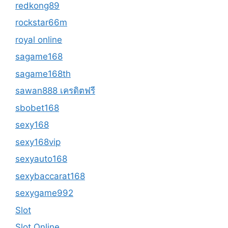
redkong89
rockstar66m
royal online
sagame168
sagame168th
sawan888 เครดิตฟรี
sbobet168
sexy168
sexy168vip
sexyauto168
sexybaccarat168
sexygame992
Slot
Slot Online