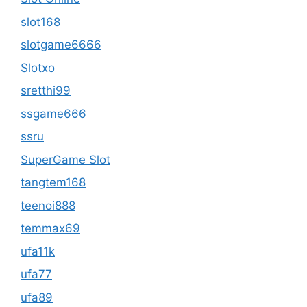
slot168
slotgame6666
Slotxo
sretthi99
ssgame666
ssru
SuperGame Slot
tangtem168
teenoi888
temmax69
ufa11k
ufa77
ufa89