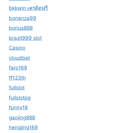
bkkwin เครดิตฟรี
bonanza99
bonus888
brazil999 slot
Casino
cloudbet
faro168
ff123th
fullslot
fullslotpg
funny18
gaojing888
hengjing168