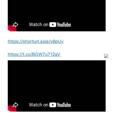
https://shorturl.asia/y8pUv
https://t.co/BGW7u712aV