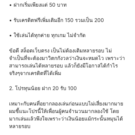
• ฝากเริ่มเพียงแต่ 50 บาท
• รับเครดิตฟรีเพิ่มเติมอีก 150 รวมเป็น 200
• ใช้เล่นได้ทุกค่าย ทุกเกม ไม่จำกัด
ข้อดี สล็อตเว็บตรง เป็นไม่ต้องเติมหลายรอบ ไม่
จำเป็นที่จะต้องมาวิตกกังวลว่าเงินจะหมดไว เพราะว่า
สามารถเล่นได้หลายรอบ แล้วก็ยังมีโอกาสได้กำไร
จริงๆจากเครดิตที่ได้เพิ่ม
2. โปรทุนน้อย ฝาก 20 รับ 100
เหมาะกับคนที่อยากลองเล่นก่อนแบบไม่เสี่ยงมากมาย
ผมชี้แนะโปรนี้ให้เพื่อนผู้คนจำนวนมากลองใช้ โดย
มากเล่นแล้วพึงใจเพราะว่าเงินน้อยแม้กระนั้นหมุนได้
หลายรอบ