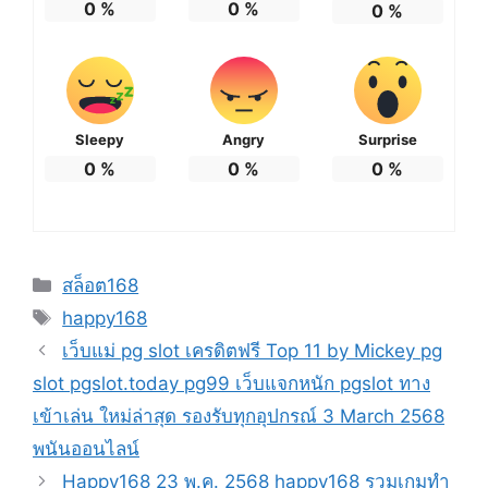
0
%
0
%
0
%
Sleepy
Angry
Surprise
0
%
0
%
0
%
Categories
สล็อต168
Tags
happy168
เว็บแม่ pg slot เครดิตฟรี Top 11 by Mickey pg
slot pgslot.today pg99 เว็บแจกหนัก pgslot ทาง
เข้าเล่น ใหม่ล่าสุด รองรับทุกอุปกรณ์ 3 March 2568
พนันออนไลน์
Happy168 23 พ.ค. 2568 happy168 รวมเกมทำ