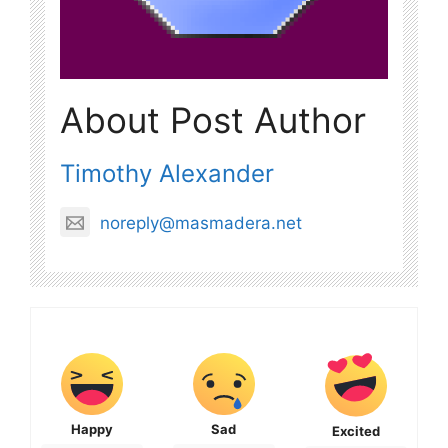
About Post Author
Timothy Alexander
noreply@masmadera.net
Happy
Sad
Excited