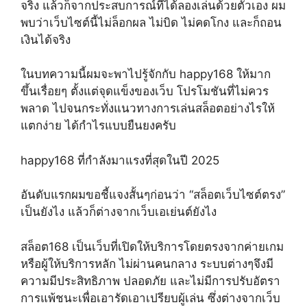
จริง แล้วก็จากประสบการณ์ที่ได้ลองเล่นด้วยตัวเอง ผม
พบว่าเว็บไซต์นี้ไม่ล็อกผล ไม่บิด ไม่คดโกง และก็ถอน
เงินได้จริง
ในบทความนี้ผมจะพาไปรู้จักกับ happy168 ให้มาก
ขึ้นเรื่อยๆ ตั้งแต่จุดแข็งของเว็บ โปรโมชันที่ไม่ควร
พลาด ไปจนกระทั่งแนวทางการเล่นสล็อตอย่างไรให้
แตกง่าย ได้กำไรแบบยืนยงครับ
happy168 ที่กำลังมาแรงที่สุดในปี 2025
อันดับแรกผมขอชี้แจงสั้นๆก่อนว่า “สล็อตเว็บไซต์ตรง”
เป็นยังไง แล้วก็ต่างจากเว็บเอเย่นต์ยังไง
สล็อต168 เป็นเว็บที่เปิดให้บริการโดยตรงจากค่ายเกม
หรือผู้ให้บริการหลัก ไม่ผ่านคนกลาง ระบบต่างๆจึงมี
ความมีประสิทธิภาพ ปลอดภัย และไม่มีการปรับอัตรา
การแพ้ชนะเพื่อเอารัดเอาเปรียบผู้เล่น ซึ่งต่างจากเว็บ