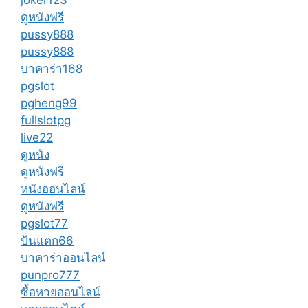
joker123
ดูหนังฟรี
pussy888
pussy888
บาคาร่า168
pgslot
pgheng99
fullslotpg
live22
ดูหนัง
ดูหนังฟรี
หนังออนไลน์
ดูหนังฟรี
pgslot77
ปั่นแตก66
บาคาร่าออนไลน์
punpro777
ซื้อหวยออนไลน์