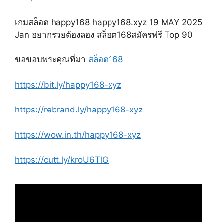
เกมสล็อต happy168 happy168.xyz 19 MAY 2025
Jan อยากรวยต้องลอง สล็อต168สมัครฟรี Top 90
ขอขอบพระคุณที่มา
สล็อต168
https://bit.ly/happy168-xyz
https://rebrand.ly/happy168-xyz
https://wow.in.th/happy168-xyz
https://cutt.ly/kroU6TlG