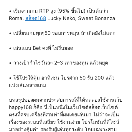
• เริ่มจากเกม RTP สูง (95% ขึ้นไป) เป็นต้นว่า
Roma,
สล็อต168
Lucky Neko, Sweet Bonanza
• เปลี่ยนเกมทุกๆ50 รอบการหมุน ถ้าเกิดยังไม่แตก
• เล่นแบบ Bet คงที่ ไม่รีบยอด
• วางเป้ากำไรวันละ 2–3 เท่าของทุน แล้วหยุด
• ใช้โปรให้คุ้ม อาทิเช่น โปรฝาก 50 รับ 200 แล้ว
แบ่งเล่นหลายเกม
บทสรุปของผมจากประสบการณ์ที่ได้ทดลองใช้งานเว็บ
happy168 ก็คือ นี่เป็นหนึ่งในเว็บไซต์สล็อตเว็บไซต์
ตรงที่ครบเครื่องที่สุดเท่าที่ผมเคยเล่นมา ไม่ว่าจะเป็น
เรื่องของระบบที่เสถียร ใช้งานง่าย โปรโมชั่นที่ดีไซน์
มาอย่างคุ้มค่า รองรับผู้เล่นทุกระดับ โดยเฉพาะสาย