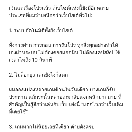
เว้นแต่เรื่องโปรแล้ว เว็บไซต์แห่งนี้ยังมีอีกหลาย
ประเภทที่ผมว่าเหนือกว่าเว็บไซต์ทั่วไป:
1. ระบบอัตโนมัติทั้งยังเว็บไซต์
ทั้งการฝาก การถอน การรับโปร ทุกสิ่งทุกอย่างทำได้
เองผ่านระบบ ไม่ต้องคอยแอดมิน ไม่ต้องแคปสลิป ใช้
เวลาไม่ถึง 10 วินาที
2. ไม่ล็อกยูส เล่นยังไงก็แตก
ผมลองแปลงหลายเกมด้านในวันเดียว บางเกมก็รับ
ประทาน แม้กระนั้นหลายเกมกลับแจกหนักมากมาย ที่
สำคัญเป็นรู้สึกว่าเล่นกับเว็บแห่งนี้ “แตกไวกว่าเว็บเดิม
ที่เคยใช้”
3. เกมมากไม่น้อยเลยทีเดียว ค่ายดังครบ