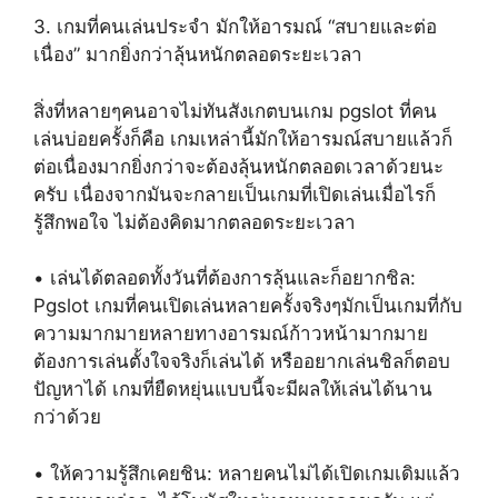
3. เกมที่คนเล่นประจำ มักให้อารมณ์ “สบายและต่อ
เนื่อง” มากยิ่งกว่าลุ้นหนักตลอดระยะเวลา
สิ่งที่หลายๆคนอาจไม่ทันสังเกตบนเกม pgslot ที่คน
เล่นบ่อยครั้งก็คือ เกมเหล่านี้มักให้อารมณ์สบายแล้วก็
ต่อเนื่องมากยิ่งกว่าจะต้องลุ้นหนักตลอดเวลาด้วยนะ
ครับ เนื่องจากมันจะกลายเป็นเกมที่เปิดเล่นเมื่อไรก็
รู้สึกพอใจ ไม่ต้องคิดมากตลอดระยะเวลา
• เล่นได้ตลอดทั้งวันที่ต้องการลุ้นและก็อยากชิล:
Pgslot เกมที่คนเปิดเล่นหลายครั้งจริงๆมักเป็นเกมที่กับ
ความมากมายหลายทางอารมณ์ก้าวหน้ามากมาย
ต้องการเล่นตั้งใจจริงก็เล่นได้ หรืออยากเล่นชิลก็ตอบ
ปัญหาได้ เกมที่ยืดหยุ่นแบบนี้จะมีผลให้เล่นได้นาน
กว่าด้วย
• ให้ความรู้สึกเคยชิน: หลายคนไม่ได้เปิดเกมเดิมแล้ว