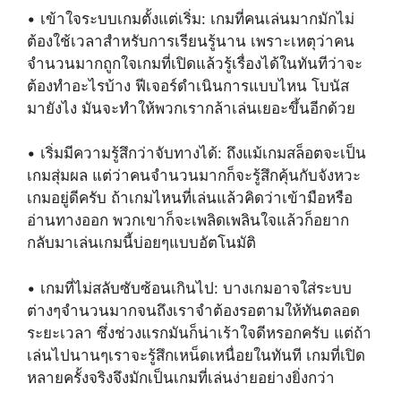
• เข้าใจระบบเกมตั้งแต่เริ่ม: เกมที่คนเล่นมากมักไม่
ต้องใช้เวลาสำหรับการเรียนรู้นาน เพราะเหตุว่าคน
จำนวนมากถูกใจเกมที่เปิดแล้วรู้เรื่องได้ในทันทีว่าจะ
ต้องทำอะไรบ้าง ฟีเจอร์ดำเนินการแบบไหน โบนัส
มายังไง มันจะทำให้พวกเรากล้าเล่นเยอะขึ้นอีกด้วย
• เริ่มมีความรู้สึกว่าจับทางได้: ถึงแม้เกมสล็อตจะเป็น
เกมสุ่มผล แต่ว่าคนจำนวนมากก็จะรู้สึกคุ้นกับจังหวะ
เกมอยู่ดีครับ ถ้าเกมไหนที่เล่นแล้วคิดว่าเข้ามือหรือ
อ่านทางออก พวกเขาก็จะเพลิดเพลินใจแล้วก็อยาก
กลับมาเล่นเกมนี้บ่อยๆแบบอัตโนมัติ
• เกมที่ไม่สลับซับซ้อนเกินไป: บางเกมอาจใส่ระบบ
ต่างๆจำนวนมากจนถึงเราจำต้องรอตามให้ทันตลอด
ระยะเวลา ซึ่งช่วงแรกมันก็น่าเร้าใจดีหรอกครับ แต่ถ้า
เล่นไปนานๆเราจะรู้สึกเหน็ดเหนื่อยในทันที เกมที่เปิด
หลายครั้งจริงจึงมักเป็นเกมที่เล่นง่ายอย่างยิ่งกว่า