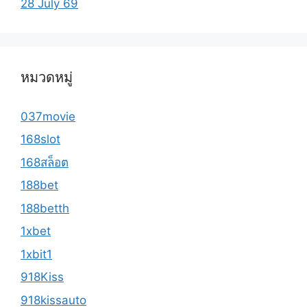
28 July 69
หมวดหมู่
037movie
168slot
168สล็อต
188bet
188betth
1xbet
1xbit1
918Kiss
918kissauto