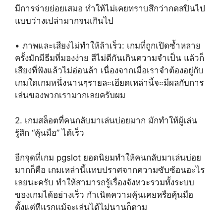
มีการจ่ายย่อยเสมอ ทำให้ไม่เคยทราบสึกว่ากดสปินไป
แบบว่างเปล่ามากจนเกินไป
• ภาพและเสียงไม่ทำให้ล้าเร็ว: เกมที่ถูกเปิดซ้ำหลาย
ครั้งมักมีธีมที่มองง่าย สีไม่ตีกันเกินความจำเป็น แล้วก็
เสียงที่ฟังแล้วไม่อ่อนล้า เนื่องจากเมื่อเราจำต้องอยู่กับ
เกมใดเกมหนึ่งนานๆรายละเอียดเหล่านี้จะมีผลกับการ
เล่นของพวกเรามากเลยครับผม
2. เกมสล็อตที่คนกลับมาเล่นบ่อยมาก มักทำให้ผู้เล่น
รู้สึก “คุ้นมือ” ได้เร็ว
อีกจุดที่เกม pgslot ยอดนิยมทำให้คนกลับมาเล่นบ่อย
มากก็คือ เกมเหล่านี้แทบปราศจากความซับซ้อนอะไร
เลยนะครับ ทำให้สามารถรู้เรื่องจังหวะรวมทั้งระบบ
ของเกมได้อย่างเร็ว กำเนิดความคุ้นเคยหรือคุ้นมือ
ตั้งแต่ทีแรกแม้จะเล่นได้ไม่นานก็ตาม