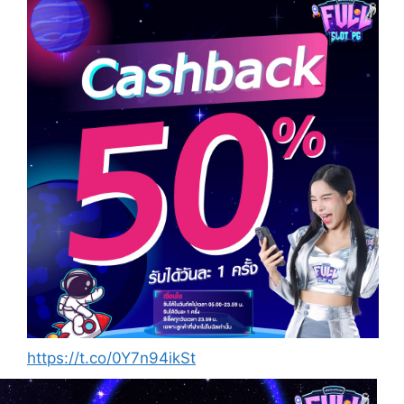
https://t.co/0Y7n94ikSt