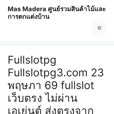
Skip
Mas Madera ศูนย์รวมสินค้าไม้และ
to
การตกแต่งบ้าน
content
Menu
Fullslotpg
Fullslotpg3.com 23
พฤษภา 69 fullslot
เว็บตรง ไม่ผ่าน
เอเย่นต์ ส่งตรงจาก