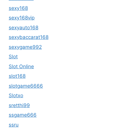
sexy168
sexy168vip
sexyauto168
sexybaccarat168
sexygame992
Slot
Slot Online
slot168
slotgame6666
Slotxo
sretthi99
ssgame666
ssru