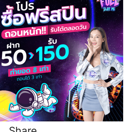
Share