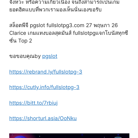
จังหวะ หรือความเกี่ยวเนื่อง จนถึงสามารถเป็นเกม
ยอดฮิตแบบที่พวกเรามองเห็นนั่นเองขอรับ
สล็อตพีจี pgslot fullslotpg3.com 27 พฤษภา 26
Clarice เกมแทงบอลสุดมันส์ fullslotpgแจกโบนัสทุกซี
ซั่น Top 2
ขอขอบคุณby
pgslot
https://rebrand.ly/fullslotpg-3
https://cutly.info/fullslotpg-3
https://bitt.to/7rbiuj
https://shorturl.asia/OoNku