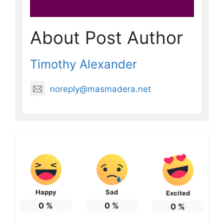
About Post Author
Timothy Alexander
noreply@masmadera.net
Happy
Sad
Excited
0
%
0
%
0
%