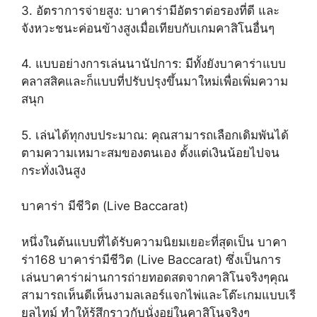
3. อัตราการจ่ายสูง: บาคาร่ามีอัตราต่อรองที่ดี และ
จังหวะชนะค่อนข้างสูงเมื่อเทียบกับเกมคาสิโนอื่นๆ
4. แบบอย่างการเล่นนานัปการ: มีทั้งยังบาคาร่าแบบ
คลาสสิคและก็แบบที่ปรับปรุงขึ้นมาใหม่เพื่อเพิ่มความ
สนุก
5. เล่นได้ทุกงบประมาณ: คุณสามารถเลือกเดิมพันได้
ตามความเหมาะสมของตนเอง ตั้งแต่เงินน้อยไปจน
กระทั่งเงินสูง
บาคาร่า มีชีวิต (Live Baccarat)
หนึ่งในต้นแบบที่ได้รับความนิยมเยอะที่สุดเป็น บาคา
ร่า168 บาคาร่ามีชีวิต (Live Baccarat) ซึ่งเป็นการ
เล่นบาคาร่าผ่านการถ่ายทอดสดจากคาสิโนจริงๆคุณ
สามารถเห็นดีเห็นงามลเลอร์แจกไพ่และโต๊ะเกมแบบเรี
ยลไทม์ ทำให้รู้สึกราวกับนั่งอยู่ในคาสิโนจริงๆ