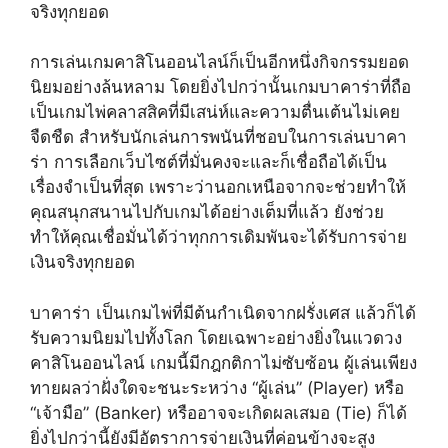
จริงทุกยอด
การเล่นเกมคาสิโนออนไลน์ก็เป็นอีกหนึ่งกิจกรรมยอด
นิยมอย่างล้นหลาม โดยยิ่งไปกว่านั้นเกมบาคาร่าที่ถือ
เป็นเกมไพ่คลาสสิคที่มีเสน่ห์และความตื่นเต้นไม่เคย
จืดชืด สำหรับนักเล่นการพนันที่ชอบในการเล่นบาคา
ร่า การเลือกเว็บไซต์ที่มั่นคงจะและก็เชื่อถือได้เป็น
เรื่องจำเป็นที่สุด เพราะว่านอกเหนือจากจะช่วยทำให้
คุณสนุกสนานไปกับเกมได้อย่างเต็มที่แล้ว ยังช่วย
ทำให้คุณเชื่อมั่นได้ว่าทุกการเดิมพันจะได้รับการจ่าย
เงินจริงทุกยอด
บาคาร่า เป็นเกมไพ่ที่มีต้นกำเนิดจากฝรั่งเศส แล้วก็ได้
รับความนิยมไปทั้งโลก โดยเฉพาะอย่างยิ่งในแวดวง
คาสิโนออนไลน์ เกมนี้มีกฎกติกาไม่ซับซ้อน ผู้เล่นเพียง
ทายผลว่าฝั่งใดจะชนะระหว่าง “ผู้เล่น” (Player) หรือ
“เจ้ามือ” (Banker) หรืออาจจะเกิดผลเสมอ (Tie) ก็ได้
ยิ่งไปกว่านี้ยังมีอัตราการจ่ายเงินที่ค่อนข้างจะสูง