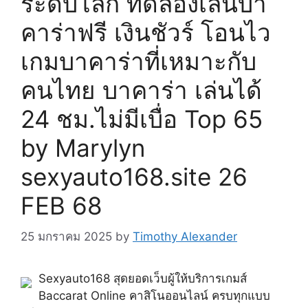
ระดับโลก ทดลองเล่นบา
คาร่าฟรี เงินชัวร์ โอนไว
เกมบาคาร่าที่เหมาะกับ
คนไทย บาคาร่า เล่นได้
24 ชม.ไม่มีเบื่อ Top 65
by Marylyn
sexyauto168.site 26
FEB 68
25 มกราคม 2025
by
Timothy Alexander
Sexyauto168 สุดยอดเว็บผู้ให้บริการเกมส์
Baccarat Online คาสิโนออนไลน์ ครบทุกแบบ