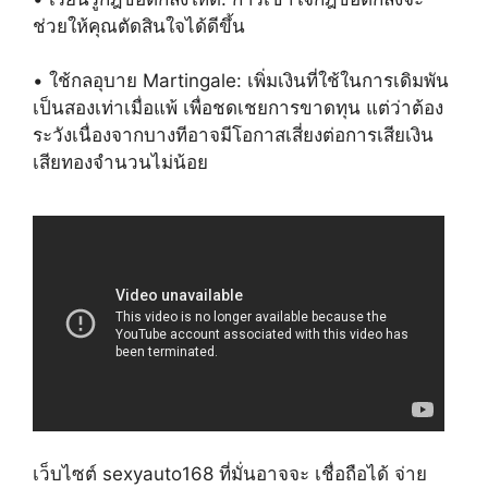
ช่วยให้คุณตัดสินใจได้ดีขึ้น
• ใช้กลอุบาย Martingale: เพิ่มเงินที่ใช้ในการเดิมพัน
เป็นสองเท่าเมื่อแพ้ เพื่อชดเชยการขาดทุน แต่ว่าต้อง
ระวังเนื่องจากบางทีอาจมีโอกาสเสี่ยงต่อการเสียเงิน
เสียทองจำนวนไม่น้อย
เว็บไซต์ sexyauto168 ที่มั่นอาจจะ เชื่อถือได้ จ่าย