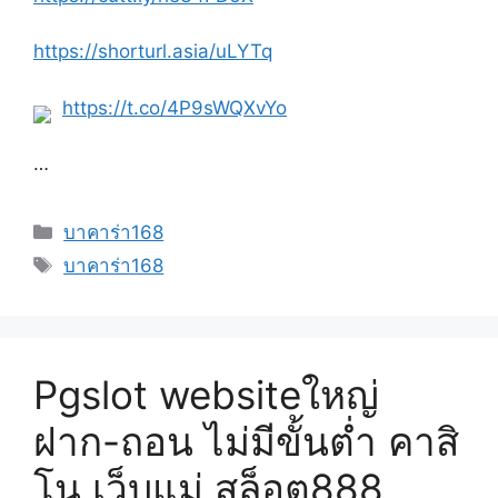
https://shorturl.asia/uLYTq
https://t.co/4P9sWQXvYo
…
Categories
บาคาร่า168
Tags
บาคาร่า168
Pgslot websiteใหญ่
ฝาก-ถอน ไม่มีขั้นต่ำ คาสิ
โน เว็บแม่ สล็อต888