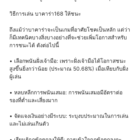
วิธีการเล่น บาคาร่า168 ให้ชนะ
ถึงแม้ว่าบาคาร่าจะเป็นเกมที่อาศัยโชคเป็นหลัก แต่ว่า
ก็มีเทคนิคบางสิ่งบางอย่างที่จะช่วยเพิ่มโอกาสสำหรับ
การชนะได้ ดังต่อไปนี้
• เลือกพนันฝั่งเจ้ามือ: เพราะฝั่งเจ้ามือได้โอกาสชนะ
สูงขึ้นยิ่งกว่าน้อย (ประมาณ 50.68%) เมื่อเทียบกับฝั่ง
ผู้เล่น
• หลบหลีกการพนันเสมอ: การพนันเสมอมีอัตราต่อ
รองที่ต่ำและเสี่ยงมาก
• จัดแจงเงินอย่างมีระบบ: ระบุงบประมาณในการเล่น
และไม่เล่นเกินตัว
• เรียนรู้กฎข้อตกลงให้ดี: การเข้าใจกฎข้อตกลงจะ