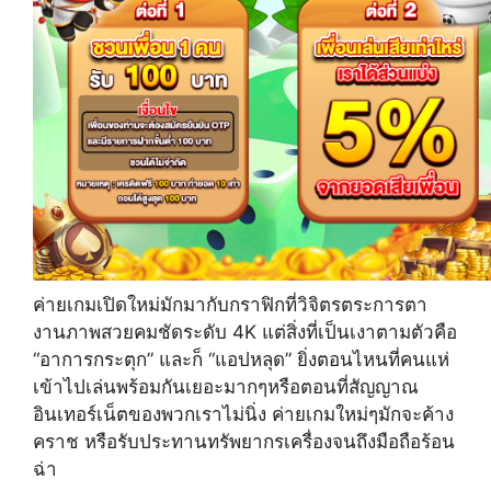
ค่ายเกมเปิดใหม่มักมากับกราฟิกที่วิจิตรตระการตา
งานภาพสวยคมชัดระดับ 4K แต่สิ่งที่เป็นเงาตามตัวคือ
“อาการกระตุก” และก็ “แอปหลุด” ยิ่งตอนไหนที่คนแห่
เข้าไปเล่นพร้อมกันเยอะมากๆหรือตอนที่สัญญาณ
อินเทอร์เน็ตของพวกเราไม่นิ่ง ค่ายเกมใหม่ๆมักจะค้าง
คราช หรือรับประทานทรัพยากรเครื่องจนถึงมือถือร้อน
ฉ่า