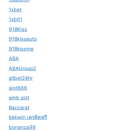
1xbet
1xbit1
918Kiss
918kissauto
918kissme
ABA
ABAGroup2
allbet24hr
alot666
amb slot
Baccarat
bkkwin เครดิตฟรี
bonanza99