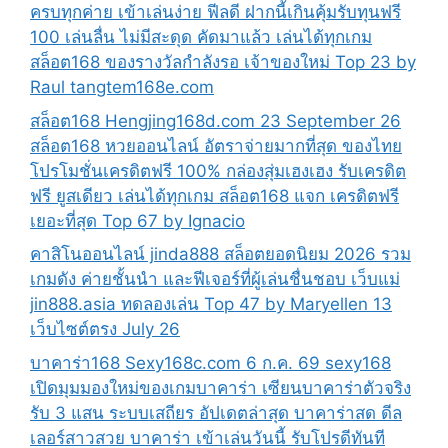
ครบทุกค่าย เข้าเล่นง่าย ฟีลดี ฝากนี้เกินคุ้มรับทุนฟรี
100 เล่นลื่น ไม่มีสะดุด คัดมาแล้ว เล่นได้ทุกเกม
สล็อต168 ของรางวัลกำลังรอ เจ้าของใหม่ Top 23 by
Raul tangtem168e.com
สล็อต168 Hengjing168d.com 23 September 26
สล็อต168 หวยออนไลน์ อัตราจ่ายมากที่สุด ของไทย
โปรโมชั่นเครดิตฟรี 100% กล่องสุ่มเฮงเฮง รับเครดิต
ฟรี ยูสเดียว เล่นได้ทุกเกม สล็อต168 แจก เครดิตฟรี
เยอะที่สุด Top 67 by Ignacio
คาสิโนออนไลน์ jinda888 สล็อตยอดนิยม 2026 รวม
เกมดัง ค่ายชั้นนำ และฟีเจอร์ที่ผู้เล่นชื่นชอบ เว็บแม่
jin888.asia ทดลองเล่น Top 47 by Maryellen 13
เว็บไซต์ตรง July 26
บาคาร่า168 Sexy168c.com 6 ก.ค. 69 sexy168
เปิดมุมมองใหม่ของเกมบาคาร่า เซียนบาคาร่าตัวจริง
รับ 3 แสน ระบบเสถียร อัปเดตล่าสุด บาคาร่าสด ดีล
เลอร์สาวสวย บาคาร่า เข้าเล่นวันนี้ รับโปรดีทันที