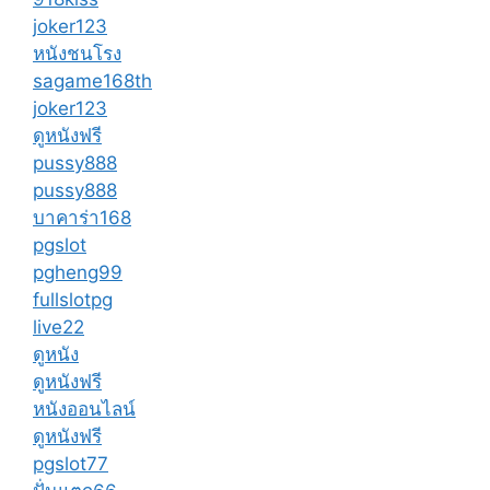
joker123
หนังชนโรง
sagame168th
joker123
ดูหนังฟรี
pussy888
pussy888
บาคาร่า168
pgslot
pgheng99
fullslotpg
live22
ดูหนัง
ดูหนังฟรี
หนังออนไลน์
ดูหนังฟรี
pgslot77