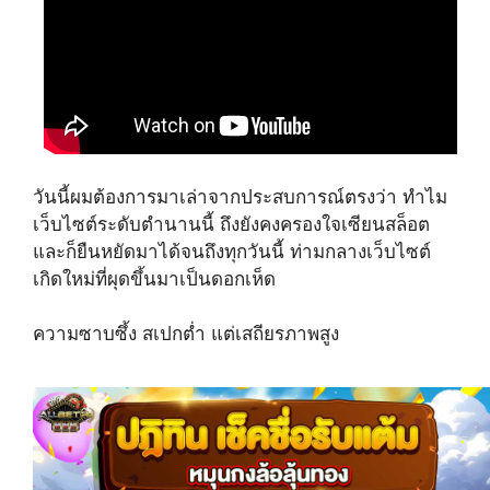
วันนี้ผมต้องการมาเล่าจากประสบการณ์ตรงว่า ทำไม
เว็บไซต์ระดับตำนานนี้ ถึงยังคงครองใจเซียนสล็อต
และก็ยืนหยัดมาได้จนถึงทุกวันนี้ ท่ามกลางเว็บไซต์
เกิดใหม่ที่ผุดขึ้นมาเป็นดอกเห็ด
ความซาบซึ้ง สเปกต่ำ แต่เสถียรภาพสูง