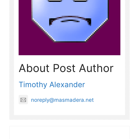
About Post Author
Timothy Alexander
noreply@masmadera.net