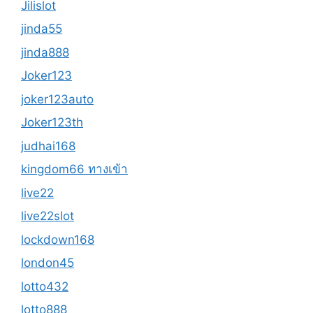
Jilislot
jinda55
jinda888
Joker123
joker123auto
Joker123th
judhai168
kingdom66 ทางเข้า
live22
live22slot
lockdown168
london45
lotto432
lotto888