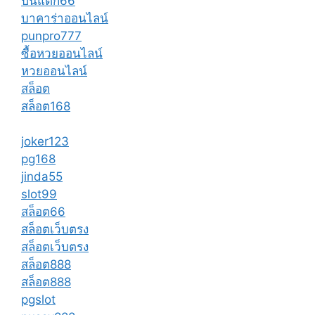
ปั่นแตก66
บาคาร่าออนไลน์
punpro777
ซื้อหวยออนไลน์
หวยออนไลน์
สล็อต
สล็อต168
joker123
pg168
jinda55
slot99
สล็อต66
สล็อตเว็บตรง
สล็อตเว็บตรง
สล็อต888
สล็อต888
pgslot