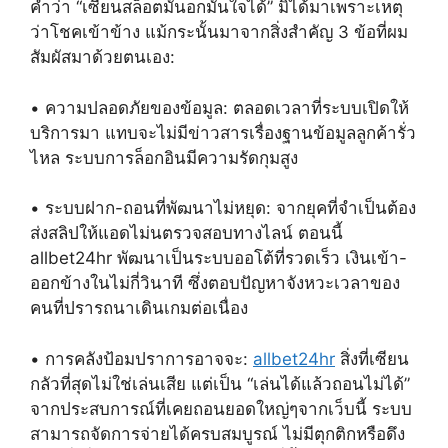
คำว่า “เซียนสล็อตมั่นอกมั่นใจได้” มิได้มาเพราะเหตุ
ว่าโชคเข้าข้าง แม้กระนั้นมาจากสิ่งสำคัญ 3 ข้อที่ผม
สัมผัสมาด้วยตนเอง:
• ความปลอดภัยของข้อมูล: ตลอดเวลาที่ระบบเปิดให้
บริการมา แทบจะไม่มีข่าวสารเรื่องฐานข้อมูลลูกค้ารั่ว
ไหล ระบบการล็อกอินมีความรัดกุมสูง
• ระบบฝาก-ถอนที่พัฒนาไม่หยุด: จากยุคที่จำเป็นต้อง
ส่งสลิปให้แอดไม่นตรวจสอบทางไลน์ ตอนนี้
allbet24hr พัฒนาเป็นระบบออโต้ที่รวดเร็ว เงินเข้า-
ออกข้างในไม่กี่วินาที ซึ่งตอบปัญหาจังหวะเวลาของ
คนที่ปรารถนาเดินเกมต่อเนื่อง
• การคลังป้อมปราการอาจจะ:
allbet24hr
สิ่งที่เซียน
กลัวที่สุดไม่ใช่เล่นเสีย แต่เป็น “เล่นได้แล้วถอนไม่ได้”
จากประสบการณ์ที่เคยถอนยอดใหญ่ๆจากเว็บนี้ ระบบ
สามารถจัดการจ่ายได้ครบสมบูรณ์ ไม่มีตุกติกหรือดึง