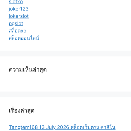
slotxo
joker123
jokerslot
pgslot
สล็อตxo
สล็อตออนไลน์
ความเห็นล่าสุด
เรื่องล่าสุด
Tangtem168 13 July 2026 สล็อตเว็บตรง คาสิโน