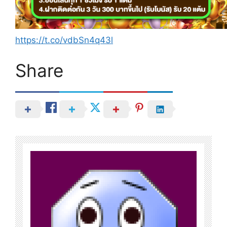
https://t.co/vdbSn4q43l
Share