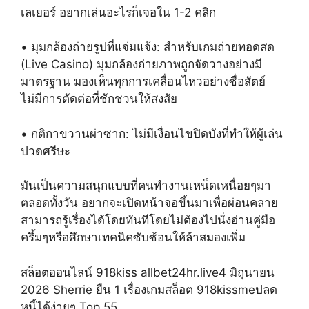
เลเยอร์ อยากเล่นอะไรก็เจอใน 1-2 คลิก
• มุมกล้องถ่ายรูปที่แจ่มแจ้ง: สำหรับเกมถ่ายทอดสด
(Live Casino) มุมกล้องถ่ายภาพถูกจัดวางอย่างมี
มาตรฐาน มองเห็นทุกการเคลื่อนไหวอย่างซื่อสัตย์
ไม่มีการตัดต่อที่ชักชวนให้สงสัย
• กติกาขวานผ่าซาก: ไม่มีเงื่อนไขปิดบังที่ทำให้ผู้เล่น
ปวดศรีษะ
มันเป็นความสนุกแบบที่คนทำงานเหน็ดเหนื่อยๆมา
ตลอดทั้งวัน อยากจะเปิดหน้าจอขึ้นมาเพื่อผ่อนคลาย
สามารถรู้เรื่องได้โดยทันทีโดยไม่ต้องไปนั่งอ่านคู่มือ
ครึ้มๆหรือศึกษาเทคนิคซับซ้อนให้ล้าสมองเพิ่ม
สล็อตออนไลน์ 918kiss allbet24hr.live4 มิถุนายน
2026 Sherrie ยืน 1 เรื่องเกมสล็อต 918kissmeปลด
หนี้ได้ง่ายๆ Top 55