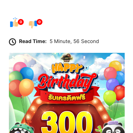
0
0
Read Time:
5 Minute, 56 Second