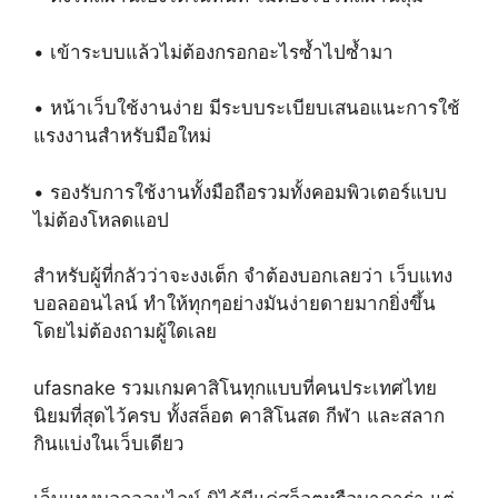
• เข้าระบบแล้วไม่ต้องกรอกอะไรซ้ำไปซ้ำมา
• หน้าเว็บใช้งานง่าย มีระบบระเบียบเสนอแนะการใช้
แรงงานสำหรับมือใหม่
• รองรับการใช้งานทั้งมือถือรวมทั้งคอมพิวเตอร์แบบ
ไม่ต้องโหลดแอป
สำหรับผู้ที่กลัวว่าจะงงเต็ก จำต้องบอกเลยว่า เว็บแทง
บอลออนไลน์ ทำให้ทุกๆอย่างมันง่ายดายมากยิ่งขึ้น
โดยไม่ต้องถามผู้ใดเลย
ufasnake รวมเกมคาสิโนทุกแบบที่คนประเทศไทย
นิยมที่สุดไว้ครบ ทั้งสล็อต คาสิโนสด กีฬา และสลาก
กินแบ่งในเว็บเดียว