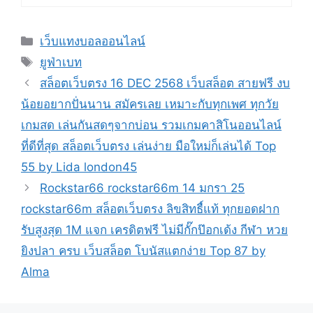
Categories
เว็บแทงบอลออนไลน์
Tags
ยูฟ่าเบท
สล็อตเว็บตรง 16 DEC 2568 เว็บสล็อต สายฟรี งบ
น้อยอยากปั่นนาน สมัครเลย เหมาะกับทุกเพศ ทุกวัย
เกมสด เล่นกันสดๆจากบ่อน รวมเกมคาสิโนออนไลน์
ที่ดีที่สุด สล็อตเว็บตรง เล่นง่าย มือใหม่ก็เล่นได้ Top
55 by Lida london45
Rockstar66 rockstar66m 14 มกรา 25
rockstar66m สล็อตเว็บตรง ลิขสิทธื์แท้ ทุกยอดฝาก
รับสูงสุด 1M แจก เครดิตฟรี ไม่มีกั๊กป๊อกเด้ง กีฬา หวย
ยิงปลา ครบ เว็บสล็อต โบนัสแตกง่าย Top 87 by
Alma