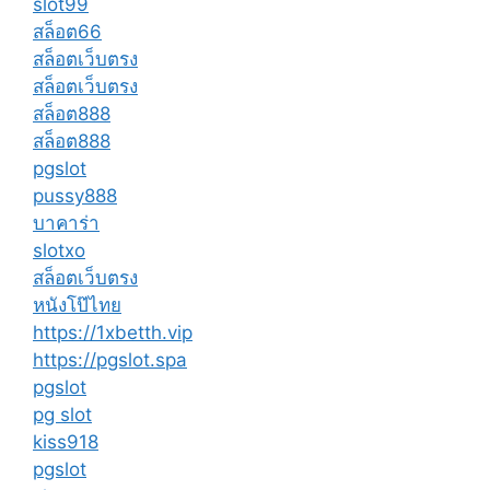
slot99
สล็อต66
สล็อตเว็บตรง
สล็อตเว็บตรง
สล็อต888
สล็อต888
pgslot
pussy888
บาคาร่า
slotxo
สล็อตเว็บตรง
หนังโป๊ไทย
https://1xbetth.vip
https://pgslot.spa
pgslot
pg slot
kiss918
pgslot