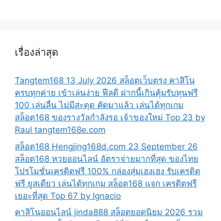
เรื่องล่าสุด
Tangtem168 13 July 2026 สล็อตเว็บตรง คาสิโน
ครบทุกค่าย เข้าเล่นง่าย ฟีลดี ฝากนี้เกินคุ้มรับทุนฟรี
100 เล่นลื่น ไม่มีสะดุด คัดมาแล้ว เล่นได้ทุกเกม
สล็อต168 ของรางวัลกำลังรอ เจ้าของใหม่ Top 23 by
Raul tangtem168e.com
สล็อต168 Hengjing168d.com 23 September 26
สล็อต168 หวยออนไลน์ อัตราจ่ายมากที่สุด ของไทย
โปรโมชั่นเครดิตฟรี 100% กล่องสุ่มเฮงเฮง รับเครดิต
ฟรี ยูสเดียว เล่นได้ทุกเกม สล็อต168 แจก เครดิตฟรี
เยอะที่สุด Top 67 by Ignacio
คาสิโนออนไลน์ jinda888 สล็อตยอดนิยม 2026 รวม