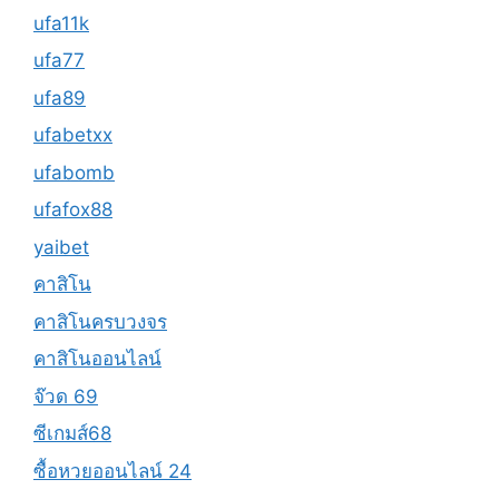
ufa11k
ufa77
ufa89
ufabetxx
ufabomb
ufafox88
yaibet
คาสิโน
คาสิโนครบวงจร
คาสิโนออนไลน์
จ๊วด 69
ซีเกมส์68
ซื้อหวยออนไลน์ 24