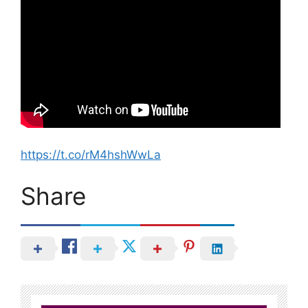
https://t.co/rM4hshWwLa
Share