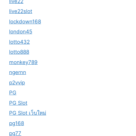
live22
live22slot
lockdown168
london45
lotto432
lotto888
monkey789
ngernn
p2vvip
PG
PG Slot
PG Slot เว็บใหม่
pg168
pg77