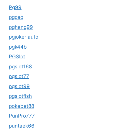
Pg99
pgceo
pgheng99
pgjoker auto
pgk44b
PGSlot
pgslot168
pgslot77
pgslot99
pgslotfish
pokebet88
PunPro777
puntaek66