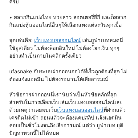
ครบ
• สลากกินแบ่งไทย หวยลาว ลอตเตอรี่ยี่กี และก็สลาก
กินแบ่งหุ้นออนไลน์อื่นๆให้เลือกแทงแต่ละวันทุกเมื่อ
จุดเด่นคือ:
เว็บแทงบอลออนไลน์
เล่นยูฟ่าเบทหมดนี่
ใช้ยูสเดียว ไม่ต้องล็อกอินใหม่ ไม่ต้องโยกเงิน ทุกๆ
อย่างทำเป็นภายในคลิกครั้งเดียว
ufasnake กับระบบฝากถอนออโต้ที่เร็วถูกต้องที่สุด ไม่
ต้องแจ้งแอดมิน ไม่ต้องรอนานให้เสียอารมณ์
หัวข้อการฝากถอนนี่เรานับว่าเป็นหัวข้อหลักที่สุด
สำหรับในการเลือกเว็บเล่นเว็บแทงบอลออนไลน์เลย
ด้วยเหตุว่าเคยพบเว็บ
เว็บแทงบอลออนไลน์
ที่ฝากแล้ว
เครดิตไม่เข้า ถอนแล้วจะต้องแคปสลิป แจ้งแอดมิน
คอยเป็นชั่วโมงจนถึงเสียอารมณ์ แต่ว่า ยูฟ่าเบท ยุติ
ปัญหาพวกนี้ไปได้หมด