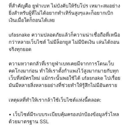
ที่สำคัญคือ ยูฟ่าเบท ไม่บังคับให้รับโปร เหมาะสมอย่าง
ยิ่งสำหรับผู้ที่ไม่ได้อยากทำเทิร์นสูงๆและก็อยากเบิก
เงินเมื่อใดก็ถอนได้เลย
ufasnake ความปลอดภัยแล้วก็ความน่าเชื่อถือที่เหนือ
กว่าหลายเว็บไซต์ ไม่มีล็อกยูส ไม่มีบิดเงิน เล่นได้ถอน
จริงทุกยอด
ความหวาดกลัวที่เรายูฟ่าเบทเคยมีจากการโดนเว็บ
คดโกงมาก่อน ทำให้เราตั้งกำแพงไว้สูงมากมายกับทุก
เว็บที่สมัครใหม่ แม้กระนั้นพอใช้ได้ ufasnake ไปเรื่อย
มันมีหลายสิ่งหลายอย่างที่ช่วยทำให้รู้สึกไม่มีอันตราย
เหตุผลที่ทำให้เรากล้าใช้เว็บไซต์แห่งนี้ตลอด:
• เว็บไซต์มีระบบระเบียบคุ้มครองปกป้องข้อมูลรั่วไหล
ด้วยมาตรฐาน SSL