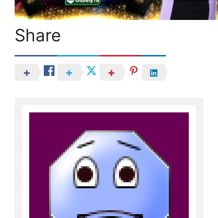
Share