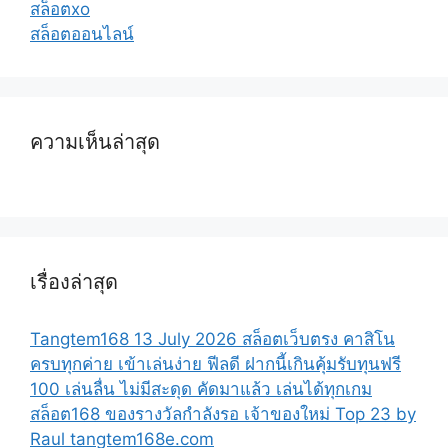
สล็อตxo
สล็อตออนไลน์
ความเห็นล่าสุด
เรื่องล่าสุด
Tangtem168 13 July 2026 สล็อตเว็บตรง คาสิโน
ครบทุกค่าย เข้าเล่นง่าย ฟีลดี ฝากนี้เกินคุ้มรับทุนฟรี
100 เล่นลื่น ไม่มีสะดุด คัดมาแล้ว เล่นได้ทุกเกม
สล็อต168 ของรางวัลกำลังรอ เจ้าของใหม่ Top 23 by
Raul tangtem168e.com