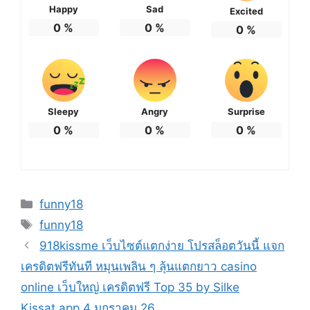
Happy
Sad
Excited
0
%
0
%
0
%
Sleepy
Angry
Surprise
0
%
0
%
0
%
Categories
funny18
Tags
funny18
918kissme เว็บไซต์แตกง่าย โปรสล็อตวันนี้ แจก
เครดิตฟรีทันที หมุนเพลิน ๆ ลุ้นแตกยาว casino
online เว็บใหญ่ เครดิตฟรี Top 35 by Silke
Kissat.app 4 มกราคม 26