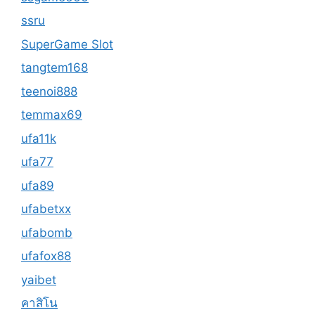
ssru
SuperGame Slot
tangtem168
teenoi888
temmax69
ufa11k
ufa77
ufa89
ufabetxx
ufabomb
ufafox88
yaibet
คาสิโน