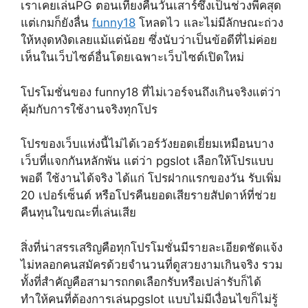
เราเคยเล่นPG ตอนเที่ยงคืนวันเสาร์ซึ่งเป็นช่วงพีคสุด
แต่เกมก็ยังลื่น
funny18
โหลดไว และไม่มีลักษณะถ่วง
ให้หงุดหงิดเลยแม้แต่น้อย ซึ่งนับว่าเป็นข้อดีที่ไม่ค่อย
เห็นในเว็บไซต์อื่นโดยเฉพาะเว็บไซต์เปิดใหม่
โปรโมชั่นของ funny18 ที่ไม่เวอร์จนถึงเกินจริงแต่ว่า
คุ้มกับการใช้งานจริงทุกโปร
โปรของเว็บแห่งนี้ไม่ได้เวอร์วังยอดเยี่ยมเหมือนบาง
เว็บที่แจกกันหลักพัน แต่ว่า pgslot เลือกให้โปรแบบ
พอดี ใช้งานได้จริง ได้แก่ โปรฝากแรกของวัน รับเพิ่ม
20 เปอร์เซ็นต์ หรือโปรคืนยอดเสียรายสัปดาห์ที่ช่วย
คืนทุนในขณะที่เล่นเสีย
สิ่งที่น่าสรรเสริญคือทุกโปรโมชั่นมีรายละเอียดชัดแจ้ง
ไม่หลอกคนสมัครด้วยจำนวนที่ดูสวยงามเกินจริง รวม
ทั้งที่สำคัญคือสามารถกดเลือกรับหรือเปล่ารับก็ได้
ทำให้คนที่ต้องการเล่นpgslot แบบไม่มีเงื่อนไขก็ไม่รู้