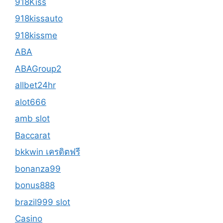
918Kiss
918kissauto
918kissme
ABA
ABAGroup2
allbet24hr
alot666
amb slot
Baccarat
bkkwin เครดิตฟรี
bonanza99
bonus888
brazil999 slot
Casino