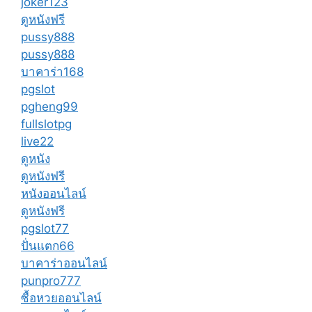
joker123
ดูหนังฟรี
pussy888
pussy888
บาคาร่า168
pgslot
pgheng99
fullslotpg
live22
ดูหนัง
ดูหนังฟรี
หนังออนไลน์
ดูหนังฟรี
pgslot77
ปั่นแตก66
บาคาร่าออนไลน์
punpro777
ซื้อหวยออนไลน์