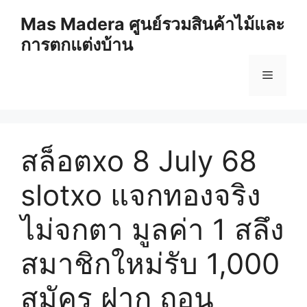
Skip
Mas Madera ศูนย์รวมสินค้าไม้และ
to
การตกแต่งบ้าน
content
Menu
สล็อตxo 8 July 68
slotxo แจกทองจริง
ไม่จกตา มูลค่า 1 สลึง
สมาชิกใหม่รับ 1,000
สมัคร ฝาก ถอน