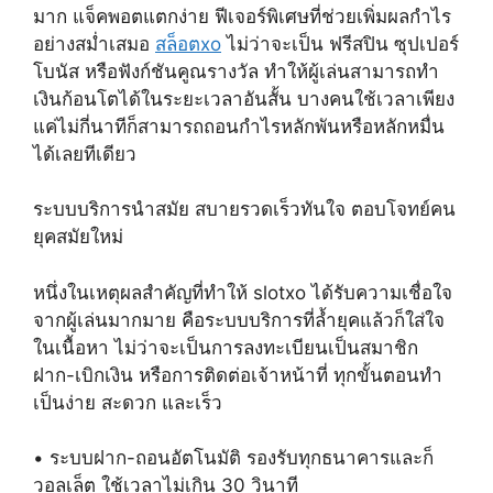
มาก แจ็คพอตแตกง่าย ฟีเจอร์พิเศษที่ช่วยเพิ่มผลกำไร
อย่างสม่ำเสมอ
สล็อตxo
ไม่ว่าจะเป็น ฟรีสปิน ซุปเปอร์
โบนัส หรือฟังก์ชันคูณรางวัล ทำให้ผู้เล่นสามารถทำ
เงินก้อนโตได้ในระยะเวลาอันสั้น บางคนใช้เวลาเพียง
แค่ไม่กี่นาทีก็สามารถถอนกำไรหลักพันหรือหลักหมื่น
ได้เลยทีเดียว
ระบบบริการนำสมัย สบายรวดเร็วทันใจ ตอบโจทย์คน
ยุคสมัยใหม่
หนึ่งในเหตุผลสำคัญที่ทำให้ slotxo ได้รับความเชื่อใจ
จากผู้เล่นมากมาย คือระบบบริการที่ล้ำยุคแล้วก็ใส่ใจ
ในเนื้อหา ไม่ว่าจะเป็นการลงทะเบียนเป็นสมาชิก
ฝาก-เบิกเงิน หรือการติดต่อเจ้าหน้าที่ ทุกขั้นตอนทำ
เป็นง่าย สะดวก และเร็ว
• ระบบฝาก-ถอนอัตโนมัติ รองรับทุกธนาคารและก็
วอลเล็ต ใช้เวลาไม่เกิน 30 วินาที