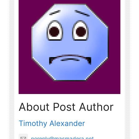
About Post Author
Timothy Alexander
noreply@masmadera.net