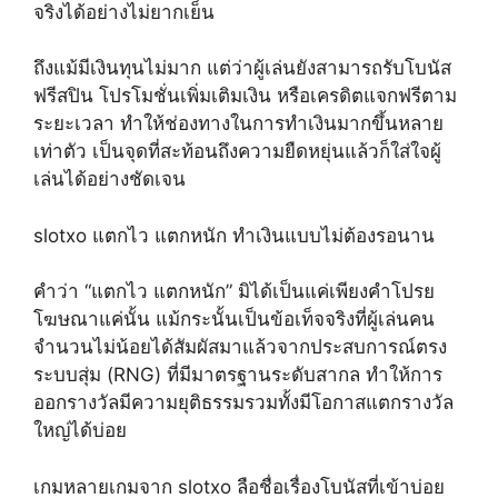
จริงได้อย่างไม่ยากเย็น
ถึงแม้มีเงินทุนไม่มาก แต่ว่าผู้เล่นยังสามารถรับโบนัส
ฟรีสปิน โปรโมชั่นเพิ่มเติมเงิน หรือเครดิตแจกฟรีตาม
ระยะเวลา ทำให้ช่องทางในการทำเงินมากขึ้นหลาย
เท่าตัว เป็นจุดที่สะท้อนถึงความยืดหยุ่นแล้วก็ใส่ใจผู้
เล่นได้อย่างชัดเจน
slotxo แตกไว แตกหนัก ทำเงินแบบไม่ต้องรอนาน
คำว่า “แตกไว แตกหนัก” มิได้เป็นแค่เพียงคำโปรย
โฆษณาแค่นั้น แม้กระนั้นเป็นข้อเท็จจริงที่ผู้เล่นคน
จำนวนไม่น้อยได้สัมผัสมาแล้วจากประสบการณ์ตรง
ระบบสุ่ม (RNG) ที่มีมาตรฐานระดับสากล ทำให้การ
ออกรางวัลมีความยุติธรรมรวมทั้งมีโอกาสแตกรางวัล
ใหญ่ได้บ่อย
เกมหลายเกมจาก slotxo ลือชื่อเรื่องโบนัสที่เข้าบ่อย