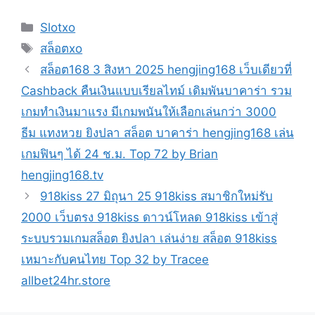
Categories
Slotxo
Tags
สล็อตxo
สล็อต168 3 สิงหา 2025 hengjing168 เว็บเดียวที่
Cashback คืนเงินแบบเรียลไทม์ เดิมพันบาคาร่า รวม
เกมทำเงินมาแรง มีเกมพนันให้เลือกเล่นกว่า 3000
ธีม แทงหวย ยิงปลา สล็อต บาคาร่า hengjing168 เล่น
เกมฟินๆ ได้ 24 ช.ม. Top 72 by Brian
hengjing168.tv
918kiss 27 มิถุนา 25 918kiss สมาชิกใหม่รับ
2000 เว็บตรง 918kiss ดาวน์โหลด 918kiss เข้าสู่
ระบบรวมเกมสล็อต ยิงปลา เล่นง่าย สล็อต 918kiss
เหมาะกับคนไทย Top 32 by Tracee
allbet24hr.store