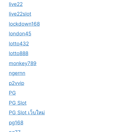
live22
live22slot
lockdown168
london45
lotto432
lotto888
monkey789
ngernn
p2vvip
PG
PG Slot
PG Slot เว็บใหม่
pg168