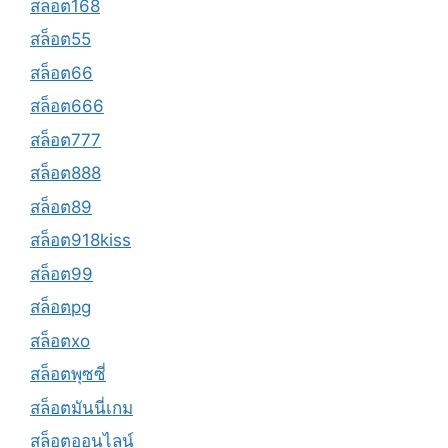
สล็อต168
สล็อต55
สล็อต66
สล็อต666
สล็อต777
สล็อต888
สล็อต89
สล็อต918kiss
สล็อต99
สล็อตpg
สล็อตxo
สล็อตพุซซี่
สล็อตมันนี่เกม
สล็อตออนไลน์