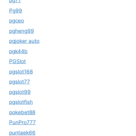
pg77
Pg99
pgceo
pgheng99
pgjoker auto
pgk44b
PGSlot
pgslot168
pgslot77
pgslot99
pgslotfish
pokebet88
PunPro777
puntaek66