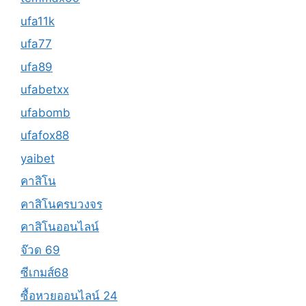
ufa11k
ufa77
ufa89
ufabetxx
ufabomb
ufafox88
yaibet
คาสิโน
คาสิโนครบวงจร
คาสิโนออนไลน์
จ๊วด 69
ซีเกมส์68
ซื้อหวยออนไลน์ 24