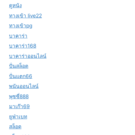
ดูหนัง
ทางเข้า live22
ทางเข้าpg
บาคาร่า
บาคาร่า168
บาคาร่าออนไลน์
ปั่นสล็อต
ปั่นแตก66
พนันออนไลน์
พุซซี่888
มาเก๊า69
ยูฟ่าเบท
สล็อต