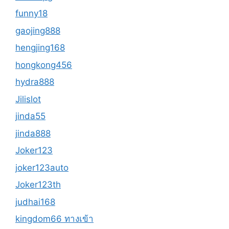
funny18
gaojing888
hengjing168
hongkong456
hydra888
Jilislot
jinda55
jinda888
Joker123
joker123auto
Joker123th
judhai168
kingdom66 ทางเข้า