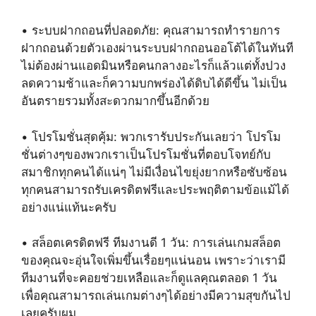
• ระบบฝากถอนที่ปลอดภัย: คุณสามารถทำรายการ
ฝากถอนด้วยตัวเองผ่านระบบฝากถอนออโต้ได้ในทันที
ไม่ต้องผ่านแอดมินหรือคนกลางอะไรก็แล้วแต่ทั้งปวง
ลดความช้าและก็ความบกพร่องได้ดิบได้ดีขึ้น ไม่เป็น
อันตรายรวมทั้งสะดวกมากขึ้นอีกด้วย
• โปรโมชั่นสุดคุ้ม: พวกเรารับประกันเลยว่า โปรโม
ชั่นต่างๆของพวกเราเป็นโปรโมชั่นที่ตอบโจทย์กับ
สมาชิกทุกคนได้แน่ๆ ไม่มีเงื่อนไขยุ่งยากหรือซับซ้อน
ทุกคนสามารถรับเครดิตฟรีและประพฤติตามข้อแม้ได้
อย่างแน่แท้นะครับ
• สล็อตเครดิตฟรี ทีมงานดี 1 วัน: การเล่นเกมสล็อต
ของคุณจะอุ่นใจเพิ่มขึ้นเรื่อยๆแน่นอน เพราะว่าเรามี
ทีมงานที่จะคอยช่วยเหลือและก็ดูแลคุณตลอด 1 วัน
เพื่อคุณสามารถเล่นเกมต่างๆได้อย่างมีความสุขกันไป
เลยครับผม