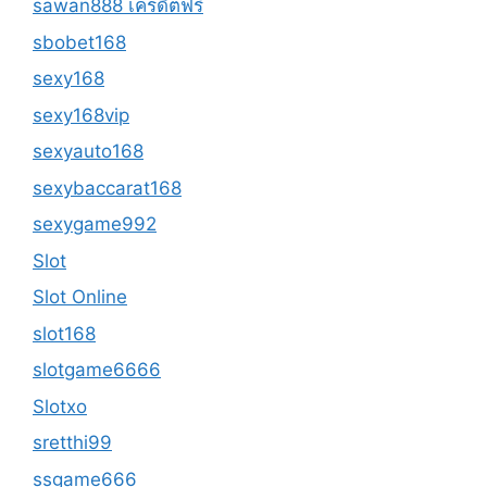
sawan888 เครดิตฟรี
sbobet168
sexy168
sexy168vip
sexyauto168
sexybaccarat168
sexygame992
Slot
Slot Online
slot168
slotgame6666
Slotxo
sretthi99
ssgame666