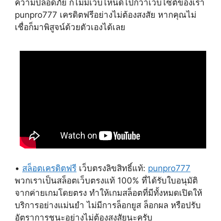
ความปลอดภัย ก็ไม่มีเว็บไหนดีไปกว่าเว็บไซต์ของเรา
punpro777 เครดิตฟรีอย่างไม่ต้องสงสัย หากคุณไม่
เชื่อก็มาพิสูจน์ด้วยตัวเองได้เลย
•
สล็อตเครดิตฟรี
เว็บตรงลิขสิทธิ์แท้:
punpro777
พวกเราเป็นสล็อตเว็บตรงแท้ 100% ที่ได้รับใบอนุมัติ
จากค่ายเกมโดยตรง ทำให้เกมสล็อตที่มีทั้งหมดเปิดให้
บริการอย่างแม่นยำ ไม่มีการล็อกยูส ล็อกผล หรือปรับ
อัตราการชนะอย่างไม่ต้องสงสัยนะครับ