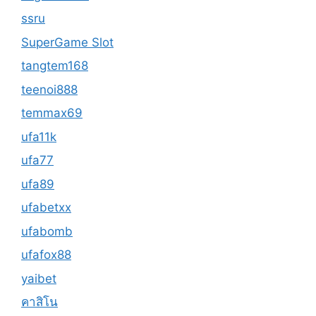
ssru
SuperGame Slot
tangtem168
teenoi888
temmax69
ufa11k
ufa77
ufa89
ufabetxx
ufabomb
ufafox88
yaibet
คาสิโน