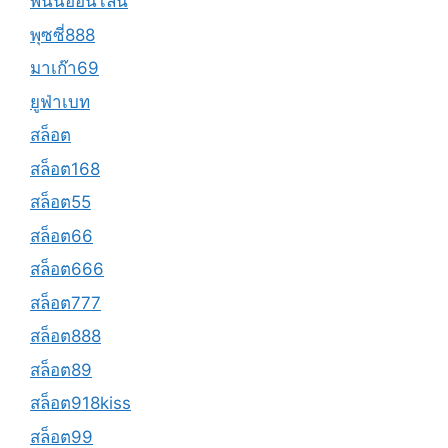
พนันออนไลน์
พุซซี่888
มาเก๊า69
ยูฟ่าเบท
สล็อต
สล็อต168
สล็อต55
สล็อต66
สล็อต666
สล็อต777
สล็อต888
สล็อต89
สล็อต918kiss
สล็อต99