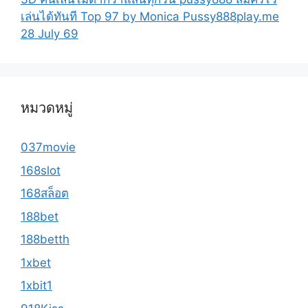
เล่นได้ทันที Top 97 by Monica Pussy888play.me
28 July 69
หมวดหมู่
037movie
168slot
168สล็อต
188bet
188betth
1xbet
1xbit1