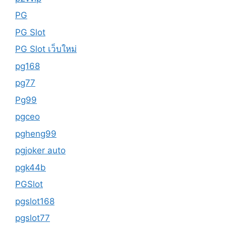
PG
PG Slot
PG Slot เว็บใหม่
pg168
pg77
Pg99
pgceo
pgheng99
pgjoker auto
pgk44b
PGSlot
pgslot168
pgslot77