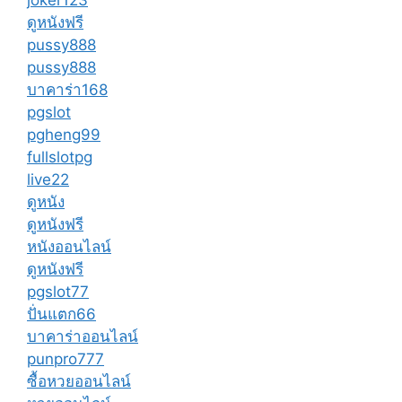
ดูหนังฟรี
pussy888
pussy888
บาคาร่า168
pgslot
pgheng99
fullslotpg
live22
ดูหนัง
ดูหนังฟรี
หนังออนไลน์
ดูหนังฟรี
pgslot77
ปั่นแตก66
บาคาร่าออนไลน์
punpro777
ซื้อหวยออนไลน์