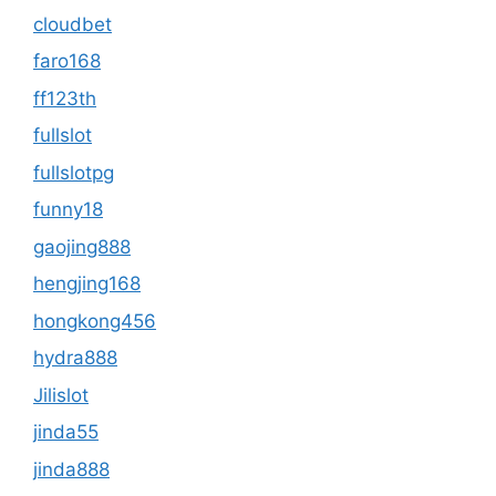
cloudbet
faro168
ff123th
fullslot
fullslotpg
funny18
gaojing888
hengjing168
hongkong456
hydra888
Jilislot
jinda55
jinda888