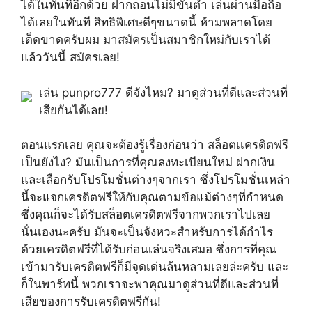
ได้ในทันทีอีกด้วย ฝากถอนไม่มีขั้นต่ำ เล่นผ่านมือถือ
ได้เลยในทันที สิทธิพิเศษดีๆขนาดนี้ ห้ามพลาดโดย
เด็ดขาดครับผม มาสมัครเป็นสมาชิกใหม่กับเราได้
แล้ววันนี้ สมัครเลย!
เล่น punpro777 ดีจังไหม? มาดูส่วนที่ดีและส่วนที่
เสียกันได้เลย!
ตอนแรกเลย คุณจะต้องรู้เรื่องก่อนว่า สล็อตเเครดิตฟรี
เป็นยังไง? มันเป็นการที่คุณลงทะเบียนใหม่ ฝากเงิน
และเลือกรับโปรโมชั่นต่างๆจากเรา ซึ่งโปรโมชั่นเหล่า
นี้จะแจกเครดิตฟรีให้กับคุณตามข้อแม้ต่างๆที่กำหนด
ซึ่งคุณก็จะได้รับสล็อตเครดิตฟรีจากพวกเราไปเลย
นั่นเองนะครับ มันจะเป็นจังหวะสำหรับการได้กำไร
ด้วยเครดิตฟรีที่ได้รับก่อนเล่นจริงเสมอ ซึ่งการที่คุณ
เข้ามารับเครดิตฟรีก็มีจุดเด่นล้นหลามเลยล่ะครับ และ
ก็ในพาร์ทนี้ พวกเราจะพาคุณมาดูส่วนที่ดีและส่วนที่
เสียของการรับเครดิตฟรีกัน!