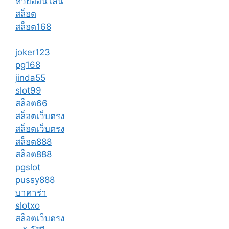
หวยออนไลน์
สล็อต
สล็อต168
joker123
pg168
jinda55
slot99
สล็อต66
สล็อตเว็บตรง
สล็อตเว็บตรง
สล็อต888
สล็อต888
pgslot
pussy888
บาคาร่า
slotxo
สล็อตเว็บตรง