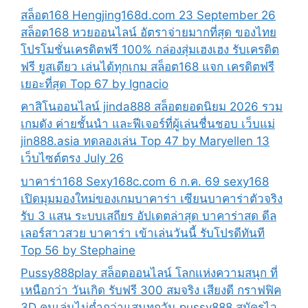
สล็อต168 Hengjing168d.com 23 September 26
สล็อต168 หวยออนไลน์ อัตราจ่ายมากที่สุด ของไทย
โปรโมชั่นเครดิตฟรี 100% กล่องสุ่มเฮงเฮง รับเครดิต
ฟรี ยูสเดียว เล่นได้ทุกเกม สล็อต168 แจก เครดิตฟรี
เยอะที่สุด Top 67 by Ignacio
คาสิโนออนไลน์ jinda888 สล็อตยอดนิยม 2026 รวม
เกมดัง ค่ายชั้นนำ และฟีเจอร์ที่ผู้เล่นชื่นชอบ เว็บแม่
jin888.asia ทดลองเล่น Top 47 by Maryellen 13
เว็บไซต์ตรง July 26
บาคาร่า168 Sexy168c.com 6 ก.ค. 69 sexy168
เปิดมุมมองใหม่ของเกมบาคาร่า เซียนบาคาร่าตัวจริง
รับ 3 แสน ระบบเสถียร อัปเดตล่าสุด บาคาร่าสด ดีล
เลอร์สาวสวย บาคาร่า เข้าเล่นวันนี้ รับโปรดีทันที
Top 56 by Stephaine
Pussy888play สล็อตออนไลน์ โลกแห่งความสนุก ที่
เหนือกว่า วันเกิด รับฟรี 300 สมจริง เสียงดี กราฟฟิค
3D คนเล่นไม่ต่ำกว่าแสนทุกวัน pussy888 สมัครไว