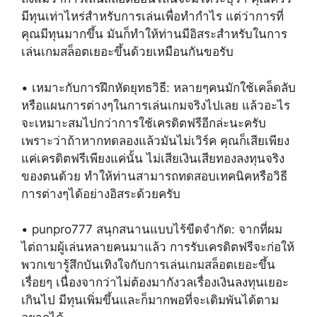
มีทุนเท่าไหร่สำหรับการเล่นเพื่อทำกำไร แต่ว่าการที่
คุณมีทุนมากขึ้น มันก็ทำให้ท่านมีอิสระสำหรับในการ
เล่นเกมสล็อตเยอะขึ้นด้วยเหมือนกันขอรับ
• เหมาะกับการฝึกหัดยุทธวิธี: หลายๆคนมักใช้เคล็ดลับ
หรือแผนการต่างๆในการเล่นเกมจริงไปเลย แล้วอะไร
จะเหมาะสมไปกว่าการใช้เครดิตฟรีอีกล่ะนะครับ
เพราะว่าถ้าหากทดลองแล้วมันไม่เวิร์ค คุณก็เสียเพียง
แค่เครดิตฟรีเพียงแค่นั้น ไม่เสียเงินเสียทองลงทุนจริง
ของตนด้วย ทำให้ท่านสามารถทดสอบเทคนิคหรือวิธี
การต่างๆได้อย่างอิสระด้วยครับ
• punpro777 สนุกสนานแบบไร้ขีดจำกัด: จากที่ผม
ไต่ถามผู้เล่นหลายคนมาแล้ว การรับเครดิตฟรีจะก่อให้
พวกเขารู้สึกบันเทิงใจกับการเล่นเกมสล็อตเยอะขึ้น
เรื่อยๆ เนื่องจากว่าไม่ต้องมากังวลเรื่องเงินลงทุนเยอะ
เกินไป มีทุนเพิ่มขึ้นและก็มากพอที่จะเดิมพันได้ตาม