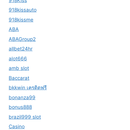
918Kiss
918kissauto
918kissme
ABA
ABAGroup2
allbet24hr
alot666
amb slot
Baccarat
bkkwin เครดิตฟรี
bonanza99
bonus888
brazil999 slot
Casino