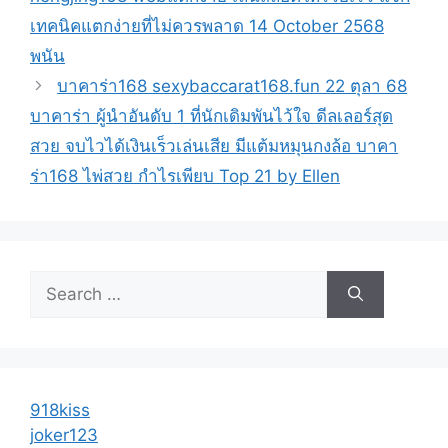
เทคนิคแตกง่ายที่ไม่ควรพลาด 14 October 2568
พนัน
บาคาร่า168 sexybaccarat168.fun 22 ตุลา 68
บาคาร่า ผู้นำอันดับ 1 ที่นักเดิมพันไว้ใจ ดีลเลอร์สุด
สวย จบไวได้เงินเร็วเล่นเสีย มีแต้มหมุนกงล้อ บาคา
ร่า168 ไพ่สวย กำไรเพียบ Top 21 by Ellen
Search
for:
918kiss
joker123