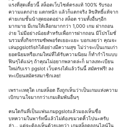
แรงที่สุดเดี๋ยวนี้ สล็อตเว็บไซต์ตรงแท้ 100% รับรอง
ความแตกง่าย แตกหนัก แล้วก็แตกจริง ลิขสิทธิ์แท้จาก
ค่ายเกมชั้นนำสุดยอดอย่าง สล็อต รวมทั้งอื่นๆอีก
มากมาย มีเกมให้เลือกมากกว่า 1,000 เกม ฝากถอน
ง่าย ไม่มีอย่างน้อยสำหรับเพื่อการฝากถอน มีโปรโมชั่
นรวมทั้งกิจกรรมซัพพอร์ตเยอะแยะ บอกเลยว่า คุณจะ
เล่นpgslotfishได้อย่างมีความสุข ไม่ว่าจะเป็นเกมเก่า
ยอดนิยมหรือเกมใหม่ที่ได้รับความนิยม ก็ทำกำไรแบบ
ฟินๆได้แน่ๆ ถ้าคุณไม่อยากพลาดล่ะก็ มาลงทะเบียน
ใหม่กับเรา pgslot เว็บตรงได้แล้ววันนี้ สมัครฟรี! ลง
ทะเบียนสมัครสมาชิกเลย!
เพราะเหตุใด เกมสล็อต ถึงถูกเห็นว่าเป็นเกมแห่งความ
เบิกบานใจมากกว่าเกมเดิมพันอื่นๆ
คนใดกันที่เป็นแฟนเกมpgslotแล้วมองเห็นชื่อ
บทความในพาร์ทนี้แล้วไม่ต้องขมวดคิ้วไปนะครับ
ฮ่า… แต่จะต้องเห็นด้วยเลยว่า เกมสล็อตออนไลน์ใน