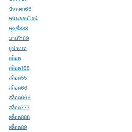
ปั่นแตก66
พนันออนไลน์
พุซซี่888
มาเก๊า69
ยูฟ่าเบท
สล็อต
สล็อต168
สล็อต55
สล็อต66
สล็อต666
สล็อต777
สล็อต888
สล็อต89