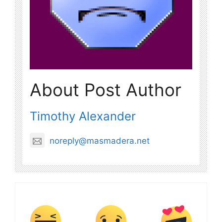
About Post Author
Timothy Alexander
noreply@masmadera.net