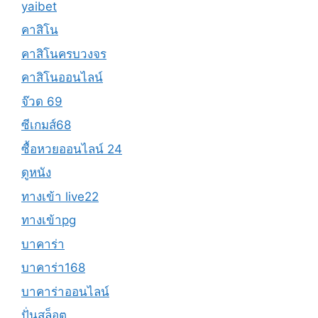
yaibet
คาสิโน
คาสิโนครบวงจร
คาสิโนออนไลน์
จ๊วด 69
ซีเกมส์68
ซื้อหวยออนไลน์ 24
ดูหนัง
ทางเข้า live22
ทางเข้าpg
บาคาร่า
บาคาร่า168
บาคาร่าออนไลน์
ปั่นสล็อต