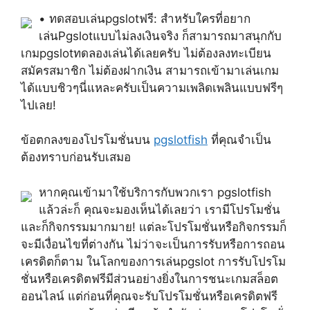
• ทดสอบเล่นpgslotฟรี: สำหรับใครที่อยาก
เล่นPgslotแบบไม่ลงเงินจริง ก็สามารถมาสนุกกับ
เกมpgslotทดลองเล่นได้เลยครับ ไม่ต้องลงทะเบียน
สมัครสมาชิก ไม่ต้องฝากเงิน สามารถเข้ามาเล่นเกม
ได้แบบชิวๆนี่แหละครับเป็นความเพลิดเพลินแบบฟรีๆ
ไปเลย!
ข้อตกลงของโปรโมชั่นบน
pgslotfish
ที่คุณจำเป็น
ต้องทราบก่อนรับเสมอ
หากคุณเข้ามาใช้บริการกับพวกเรา pgslotfish
แล้วล่ะก็ คุณจะมองเห็นได้เลยว่า เรามีโปรโมชั่น
และก็กิจกรรมมากมาย! แต่ละโปรโมชั่นหรือกิจกรรมก็
จะมีเงื่อนไขที่ต่างกัน ไม่ว่าจะเป็นการรับหรือการถอน
เครดิตก็ตาม ในโลกของการเล่นpgslot การรับโปรโม
ชั่นหรือเครดิตฟรีมีส่วนอย่างยิ่งในการชนะเกมสล็อต
ออนไลน์ แต่ก่อนที่คุณจะรับโปรโมชั่นหรือเครดิตฟรี