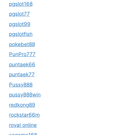
pgslot168
pgslot77
pgslot99
pgslotfish
pokebet88
PunPro777
puntaek66
puntaek77
Pussy888
pussy888win
redkong89
rockstar66m
royal online