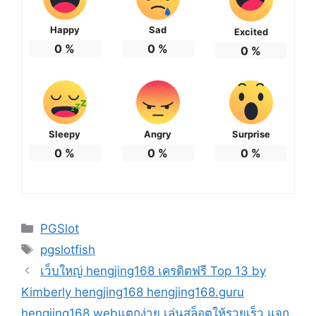
Happy
Sad
Excited
0
%
0
%
0
%
Sleepy
Angry
Surprise
0
%
0
%
0
%
Categories
PGSlot
Tags
pgslotfish
เว็บใหญ่ hengjing168 เครดิตฟรี Top 13 by
Kimberly hengjing168 hengjing168.guru
hengjing168 webแตกง่าย เล่นสล็อตให้รวยเร็ว แจก