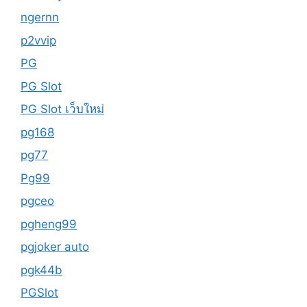
ngernn
p2vvip
PG
PG Slot
PG Slot เว็บใหม่
pg168
pg77
Pg99
pgceo
pgheng99
pgjoker auto
pgk44b
PGSlot