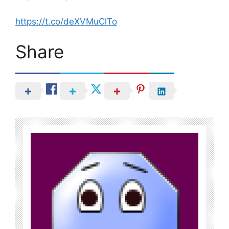
https://t.co/deXVMuClTo
Share