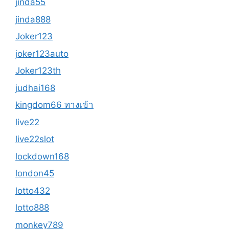
jinda55
jinda888
Joker123
joker123auto
Joker123th
judhai168
kingdom66 ทางเข้า
live22
live22slot
lockdown168
london45
lotto432
lotto888
monkey789