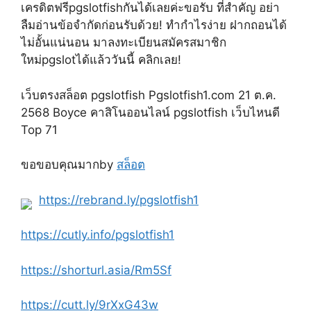
เครดิตฟรีpgslotfishกันได้เลยค่ะขอรับ ที่สำคัญ อย่า
ลืมอ่านข้อจำกัดก่อนรับด้วย! ทำกำไรง่าย ฝากถอนได้
ไม่อั้นแน่นอน มาลงทะเบียนสมัครสมาชิก
ใหม่pgslotได้แล้ววันนี้ คลิกเลย!
เว็บตรงสล็อต pgslotfish Pgslotfish1.com 21 ต.ค.
2568 Boyce คาสิโนออนไลน์ pgslotfish เว็บไหนดี
Top 71
ขอขอบคุณมากby
สล็อต
https://rebrand.ly/pgslotfish1
https://cutly.info/pgslotfish1
https://shorturl.asia/Rm5Sf
https://cutt.ly/9rXxG43w