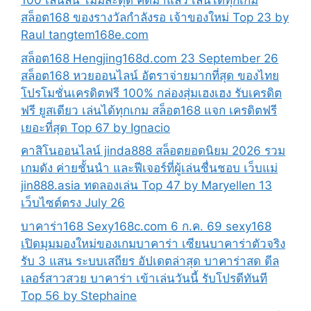
100 เล่นลื่น ไม่มีสะดุด คัดมาแล้ว เล่นได้ทุกเกม
สล็อต168 ของรางวัลกำลังรอ เจ้าของใหม่ Top 23 by
Raul tangtem168e.com
สล็อต168 Hengjing168d.com 23 September 26
สล็อต168 หวยออนไลน์ อัตราจ่ายมากที่สุด ของไทย
โปรโมชั่นเครดิตฟรี 100% กล่องสุ่มเฮงเฮง รับเครดิต
ฟรี ยูสเดียว เล่นได้ทุกเกม สล็อต168 แจก เครดิตฟรี
เยอะที่สุด Top 67 by Ignacio
คาสิโนออนไลน์ jinda888 สล็อตยอดนิยม 2026 รวม
เกมดัง ค่ายชั้นนำ และฟีเจอร์ที่ผู้เล่นชื่นชอบ เว็บแม่
jin888.asia ทดลองเล่น Top 47 by Maryellen 13
เว็บไซต์ตรง July 26
บาคาร่า168 Sexy168c.com 6 ก.ค. 69 sexy168
เปิดมุมมองใหม่ของเกมบาคาร่า เซียนบาคาร่าตัวจริง
รับ 3 แสน ระบบเสถียร อัปเดตล่าสุด บาคาร่าสด ดีล
เลอร์สาวสวย บาคาร่า เข้าเล่นวันนี้ รับโปรดีทันที
Top 56 by Stephaine