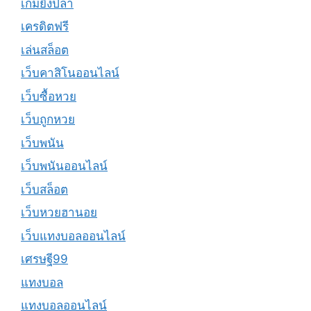
เกมยิงปลา
เครดิตฟรี
เล่นสล็อต
เว็บคาสิโนออนไลน์
เว็บซื้อหวย
เว็บถูกหวย
เว็บพนัน
เว็บพนันออนไลน์
เว็บสล็อต
เว็บหวยฮานอย
เว็บแทงบอลออนไลน์
เศรษฐี99
แทงบอล
แทงบอลออนไลน์