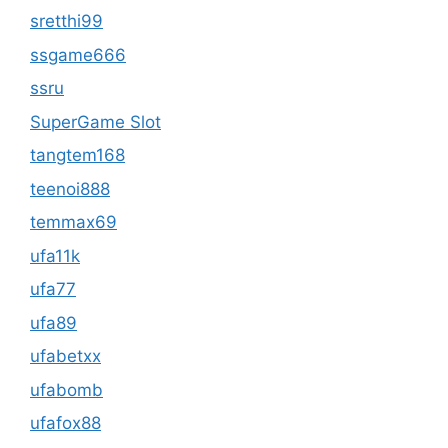
sretthi99
ssgame666
ssru
SuperGame Slot
tangtem168
teenoi888
temmax69
ufa11k
ufa77
ufa89
ufabetxx
ufabomb
ufafox88