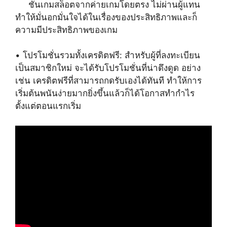
ชั่นเกมสล็อตจากค่ายเกมโดยตรง ไม่ผ่านผู้แทน
ทำให้มั่นอกมั่นใจได้ในเรื่องของประสิทธิภาพและก็
ความมีประสิทธิภาพของเกม
• โปรโมชั่นรวมทั้งเครดิตฟรี: สำหรับผู้ที่ลงทะเบียน
เป็นสมาชิกใหม่ จะได้รับโปรโมชั่นที่น่าดึงดูด อย่าง
เช่น เครดิตฟรีที่สามารถกดรับเองได้ทันที ทำให้การ
เริ่มต้นพนันง่ายมากยิ่งขึ้นแล้วก็ได้โอกาสทำกำไร
ตั้งแต่ตอนแรกเริ่ม