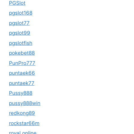
PGSlot
pgslot168
pgslot77
pgslot99
pgslotfish
pokebet88
PunPro777
puntaek66
puntaek77
Pussy888
pussy888win
redkong89
rockstar66m
royal online