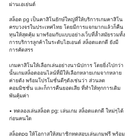
ผ่านเอเย่นต์
สล็อต pg เป็นคาสิโนยักษ์ใหญ่ที่ให้บริการเกมคาสิโน
ครบวงจรในประเทศไทย โดยมีการแจกมากแล้วก็คืน
ทุนให้สุดคุ้ม มาพร้อมกับแบบอย่างเว็บที่ล้ำสมัยรวมทั้ง
การบริการลูกค้าในระดับไฮเอนด์ สล็อตแตกดี ยังมี
การคัดสรร
เกมคาสิโนให้เลือกเล่นอย่างนานัปการ โดยยิ่งไปกว่า
นั้นเกมสล็อตออนไลน์ที่มีให้เลือกหลายเกมจากหลาย
ค่ายดัง พร้อมโปรโมชั่นดีๆดังเช่นว่า ส่วนลด
คอมมิชชั่น และก็การคืนยอดเสีย ที่ทำให้ทุกการเดิม
พันคุ้มค่า
• ทดลองเล่นสล็อต pg: เล่นเกม สล็อตแตกดี ใหม่ๆได้
ก่อนคนใด
สล็อตpg ให้โอกาสให้สมาชิกทดสอบเล่นเกมฟรี พร้อม