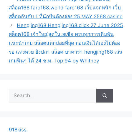
สล็อต168 faro168.world faro168 เว็บแจกหนัก เว็บ
สล็อตอันดับ 1 ที่นักปั่นต้องลอง 25 MAY 2568 casino
Hengjing168 Hengjing168.click 27 June 2025
สล็อต168 เจ้าใหญ่สุดในเอเชีย ครบทุกการเดิมพัน
แนะนำเกม สล็อตแตกบ่อยที่สุด ถอนเงินได้เองไม่ต้อง
รอ แทงหวย ยิงปลา สล็อต บาคาร่า hengjing168 เล่น
เกมฟินๆ ได้ 24 ช.ม. Top 94 by Whitney
Search
for:
918kiss