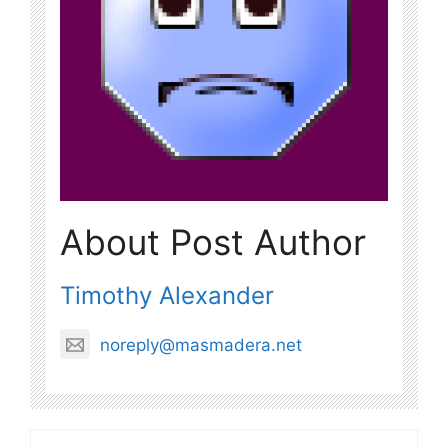
About Post Author
Timothy Alexander
noreply@masmadera.net