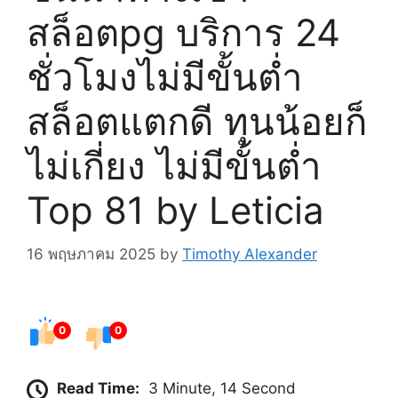
สล็อตpg บริการ 24
ชั่วโมงไม่มีขั้นต่ำ
สล็อตแตกดี ทุนน้อยก็
ไม่เกี่ยง ไม่มีขั้นต่ำ
Top 81 by Leticia
16 พฤษภาคม 2025
by
Timothy Alexander
0
0
Read Time:
3 Minute, 14 Second