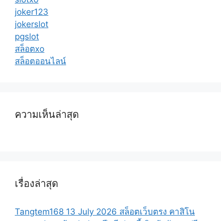
joker123
jokerslot
pgslot
สล็อตxo
สล็อตออนไลน์
ความเห็นล่าสุด
เรื่องล่าสุด
Tangtem168 13 July 2026 สล็อตเว็บตรง คาสิโน