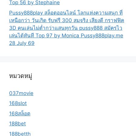
Top 56 by Stephaine
Pussy888play สล็อตออนไลน์ โลกแห่งความสนุก ที่
เหนือกว่า วันเกิด รับฟรี 300 สมจริง เสียงดี กราฟฟิค
3D คนเล่นไม่ต่ำกว่าแสนทุกวัน pussy888 สมัครไว
เล่นได้ทันที Top 97 by Monica Pussy888play.me
28 July 69
หมวดหมู่
037movie
168slot
168สล็อต
188bet
188betth