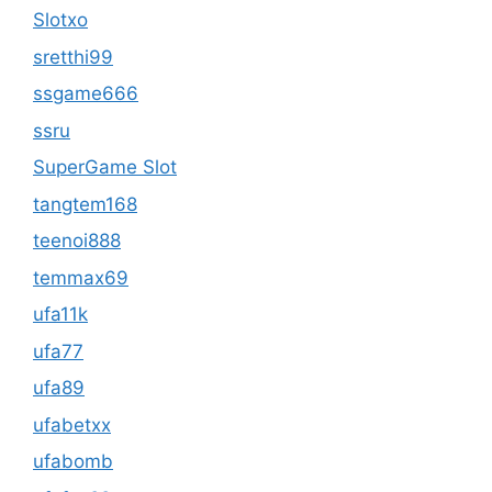
Slotxo
sretthi99
ssgame666
ssru
SuperGame Slot
tangtem168
teenoi888
temmax69
ufa11k
ufa77
ufa89
ufabetxx
ufabomb