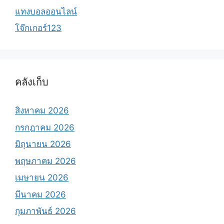
แทงบอลออนไลน์
โจ๊กเกอร์123
คลังเก็บ
สิงหาคม 2026
กรกฎาคม 2026
มิถุนายน 2026
พฤษภาคม 2026
เมษายน 2026
มีนาคม 2026
กุมภาพันธ์ 2026