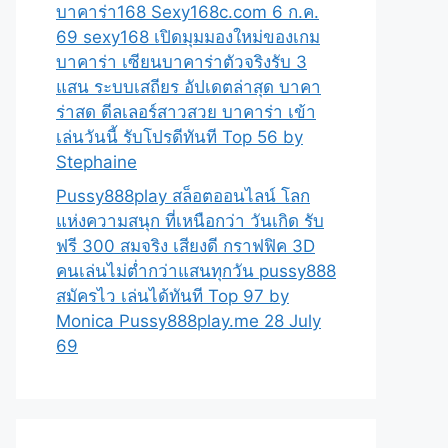
บาคาร่า168 Sexy168c.com 6 ก.ค.
69 sexy168 เปิดมุมมองใหม่ของเกม
บาคาร่า เซียนบาคาร่าตัวจริงรับ 3
แสน ระบบเสถียร อัปเดตล่าสุด บาคา
ร่าสด ดีลเลอร์สาวสวย บาคาร่า เข้า
เล่นวันนี้ รับโปรดีทันที Top 56 by
Stephaine
Pussy888play สล็อตออนไลน์ โลก
แห่งความสนุก ที่เหนือกว่า วันเกิด รับ
ฟรี 300 สมจริง เสียงดี กราฟฟิค 3D
คนเล่นไม่ต่ำกว่าแสนทุกวัน pussy888
สมัครไว เล่นได้ทันที Top 97 by
Monica Pussy888play.me 28 July
69