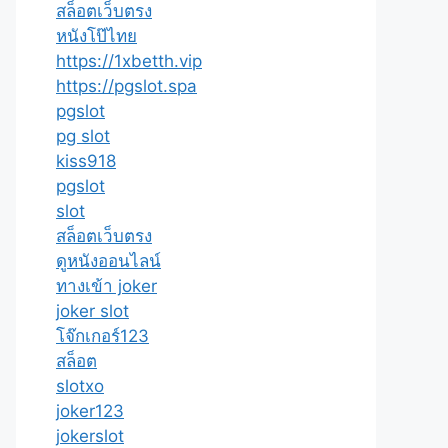
สล็อตเว็บตรง
หนังโป๊ไทย
https://1xbetth.vip
https://pgslot.spa
pgslot
pg slot
kiss918
pgslot
slot
สล็อตเว็บตรง
ดูหนังออนไลน์
ทางเข้า joker
joker slot
โจ๊กเกอร์123
สล็อต
slotxo
joker123
jokerslot