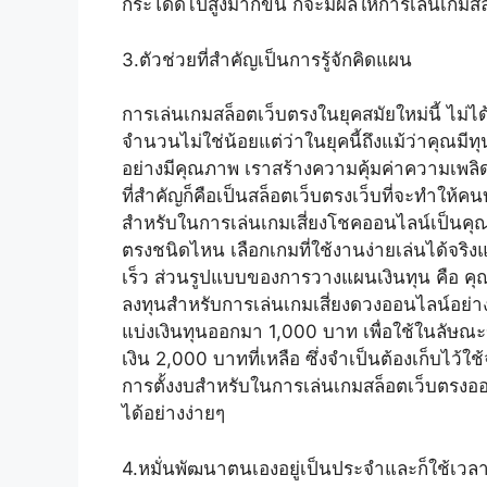
กระโดดไปสูงมากขึ้น ก็จะมีผลให้การเล่นเกมสล
3.ตัวช่วยที่สำคัญเป็นการรู้จักคิดแผน
การเล่นเกมสล็อตเว็บตรงในยุคสมัยใหม่นี้ ไม่ได
จำนวนไม่ใช่น้อยแต่ว่าในยุคนี้ถึงแม้ว่าคุณมี
อย่างมีคุณภาพ เราสร้างความคุ้มค่าความเพลิด
ที่สำคัญก็คือเป็นสล็อตเว็บตรงเว็บที่จะทำให้ค
สำหรับในการเล่นเกมเสี่ยงโชคออนไลน์เป็นคุณ
ตรงชนิดไหน เลือกเกมที่ใช้งานง่ายเล่นได้จริ
เร็ว ส่วนรูปแบบของการวางแผนเงินทุน คือ คุ
ลงทุนสำหรับการเล่นเกมเสี่ยงดวงออนไลน์อย่าง
แบ่งเงินทุนออกมา 1,000 บาท เพื่อใช้ในลัษณ
เงิน 2,000 บาทที่เหลือ ซึ่งจำเป็นต้องเก็บไว้ใช้
การตั้งงบสำหรับในการเล่นเกมสล็อตเว็บตรงอ
ได้อย่างง่ายๆ
4.หมั่นพัฒนาตนเองอยู่เป็นประจำและก็ใช้เว