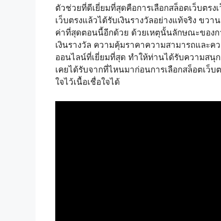
ตัวช่วยที่ดีเยี่ยมที่สุดคือการเลือกสล็อตเว็บตร
เว็บตรงแล้วได้รับเงินรางวัลอย่างแท้จริง ขวา
ค่าที่สุดตอนนี้อีกด้วย ด้วยเหตุนั้นลักษณะของก
เงินรางวัล ความคุ้มราคาความสามารถและความ
ออนไลน์ที่เยี่ยมที่สุด ทำให้ท่านได้รับความส
เคยได้รับจากที่ไหนมาก่อนการเลือกสล็อตเว็บตรง
ใจไว้เนื้อเชื่อใจได้