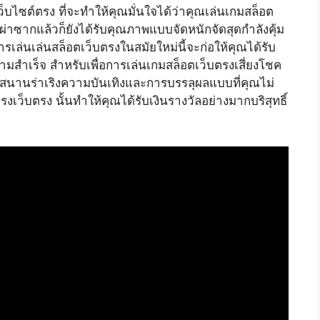
งเว็บไซต์ตรง ที่จะทำให้คุณมั่นใจได้ว่าคุณเล่นเกมสล็อต
นผ่าซากแล้วก็ยังได้รับคุณภาพแบบจัดหนักจัดสุดกำลังคุ้ม
ารเล่นเล่นสล็อตเว็บตรงในสมัยใหม่นี้จะก่อให้คุณได้รับ
สำเร็จ สำหรับเพื่อการเล่นเกมสล็อตเว็บตรงเสี่ยงโชค
นุกสนานร่าเริงความบันเทิงและการบรรลุผลแบบที่คุณไม่
เว็บตรง นั้นทำให้คุณได้รับเงินรางวัลอย่างมากบริสุทธิ์