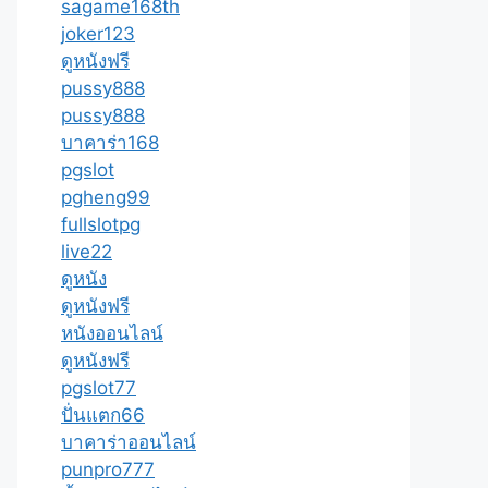
sagame168th
joker123
ดูหนังฟรี
pussy888
pussy888
บาคาร่า168
pgslot
pgheng99
fullslotpg
live22
ดูหนัง
ดูหนังฟรี
หนังออนไลน์
ดูหนังฟรี
pgslot77
ปั่นแตก66
บาคาร่าออนไลน์
punpro777