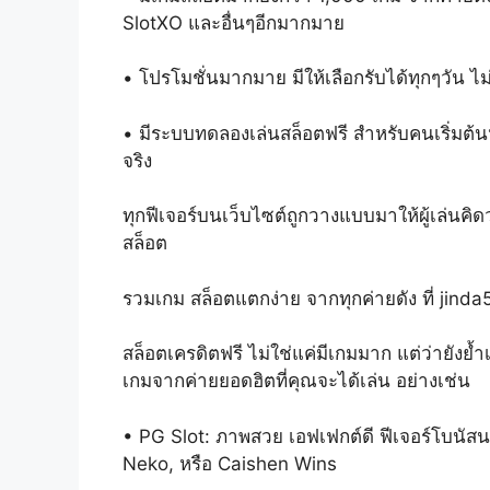
SlotXO และอื่นๆอีกมากมาย
• โปรโมชั่นมากมาย มีให้เลือกรับได้ทุกๆวัน ไม
• มีระบบทดลองเล่นสล็อตฟรี สำหรับคนเริ่มต้
จริง
ทุกฟีเจอร์บนเว็บไซต์ถูกวางแบบมาให้ผู้เล่นคิดว่า
สล็อต
รวมเกม สล็อตแตกง่าย จากทุกค่ายดัง ที่ jind
สล็อตเครดิตฟรี ไม่ใช่แค่มีเกมมาก แต่ว่ายังย้ำ
เกมจากค่ายยอดฮิตที่คุณจะได้เล่น อย่างเช่น
• PG Slot: ภาพสวย เอฟเฟกต์ดี ฟีเจอร์โบนัส
Neko, หรือ Caishen Wins