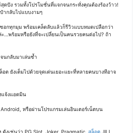
สุดปัง รวมทั้งโปรโมชั่นที่แจกจนกระทั่งคุณต้องร้องว้าว!
ะเป๋ากลับไปแบบงามๆ
กซอกทุกมุม พร้อมเคล็ดลับแล้วก็รีวิวแบบหมดเปลือกว่า
ล่ะ…พร้อมหรือยังที่จะเปลี่ยนเป็นคนรวยคนต่อไป? ถ้า
ใจจนกลับมาเล่นซ้ำ
 สล็อต ยังเต็มไปด้วยจุดเด่นเยอะแยะที่หลายคนบางทีอาจ
งแจ้งแอดมิน
, Android, หรือผ่านโปรแกรมเล่นอินเตอร์เน็ตบน
ง ดังเช่นว่า PG Slot, Joker, Pragmatic,
สล็อต
JILI,