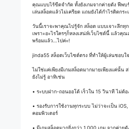
คุณแบบไร้ขีดจำกัด ทั้งยังเกมจากค่ายดัง ฟีพบร์
เล่นสล็อตแล้วไม่เครียด แถมยังได้กำไรติดกร
วันนี้เราจะพาคุณไปรู้จัก สล็อต แบบเจาะลึกทุ
เพราะอะไรใครๆก็หลงเสน่ห์เว็บไซต์นี้ แล้วคุณ
พร้อมแล้ว…ไปค่ะ!
jinda55 สล็อตเว็บไซต์ตรง ที่ทำให้ผู้เล่นชอบ
ไม่ใช่แค่เพียงมีเกมสล็อตมากมายเพียงแค่นั้น
ยังไม่รู้ อาทิเช่น
• ระบบฝาก-ถอนออโต้ เร็วใน 15 วินาที ไม่ต้อ
• รองรับการใช้งานทุกระบบ ไม่ว่าจะเป็น iOS
คอมพิวเตอร์
• มีเกมสล็อตมากยิ่งกว่า 1,000 เกม จากค่ายดั