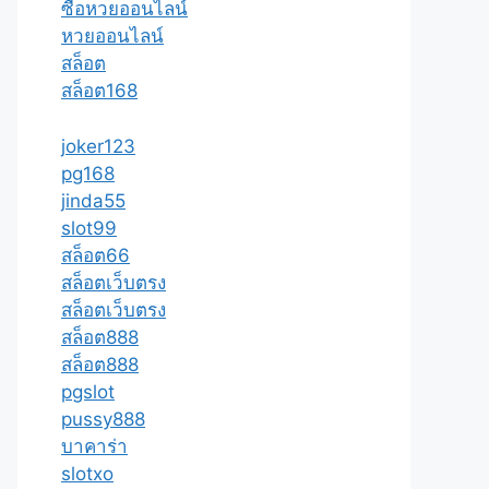
ซื้อหวยออนไลน์
หวยออนไลน์
สล็อต
สล็อต168
joker123
pg168
jinda55
slot99
สล็อต66
สล็อตเว็บตรง
สล็อตเว็บตรง
สล็อต888
สล็อต888
pgslot
pussy888
บาคาร่า
slotxo