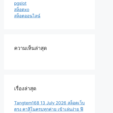
pgslot
สล็อตxo
สล็อตออนไลน์
ความเห็นล่าสุด
เรื่องล่าสุด
Tangtem168 13 July 2026 สล็อตเว็บ
ตรง คาสิโนครบทุกค่าย เข้าเล่นง่าย ฟี