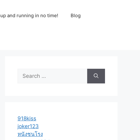
 up and running in no time!
Blog
Search
for:
918kiss
joker123
หนังชนโรง