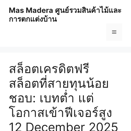
Skip
Mas Madera ศูนย์รวมสินค้าไม้และ
to
การตกแต่งบ้าน
content
Menu
สล็อตเครดิตฟรี
สล็อตที่สายทุนน้อย
ชอบ: เบทต่ำ แต่
โอกาสเข้าฟีเจอร์สูง
12 December 2025