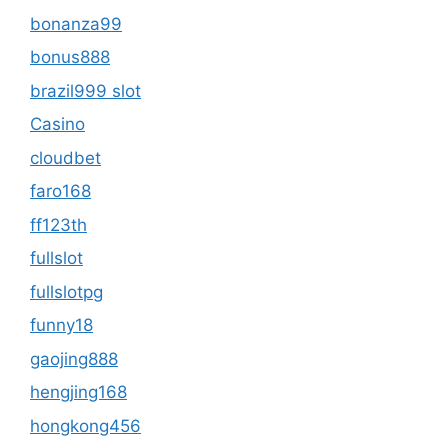
bonanza99
bonus888
brazil999 slot
Casino
cloudbet
faro168
ff123th
fullslot
fullslotpg
funny18
gaojing888
hengjing168
hongkong456