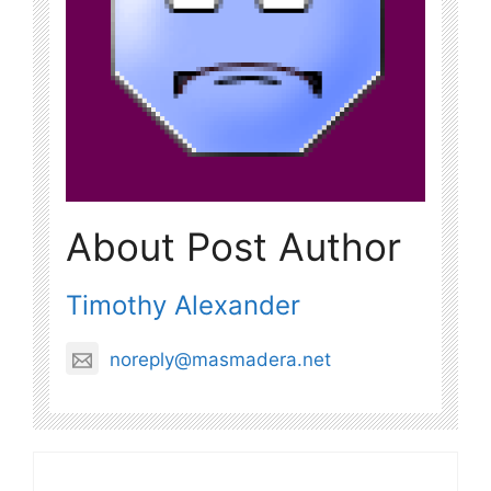
About Post Author
Timothy Alexander
noreply@masmadera.net