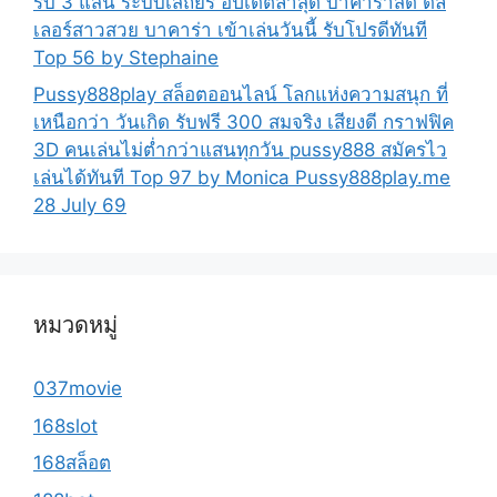
รับ 3 แสน ระบบเสถียร อัปเดตล่าสุด บาคาร่าสด ดีล
เลอร์สาวสวย บาคาร่า เข้าเล่นวันนี้ รับโปรดีทันที
Top 56 by Stephaine
Pussy888play สล็อตออนไลน์ โลกแห่งความสนุก ที่
เหนือกว่า วันเกิด รับฟรี 300 สมจริง เสียงดี กราฟฟิค
3D คนเล่นไม่ต่ำกว่าแสนทุกวัน pussy888 สมัครไว
เล่นได้ทันที Top 97 by Monica Pussy888play.me
28 July 69
หมวดหมู่
037movie
168slot
168สล็อต