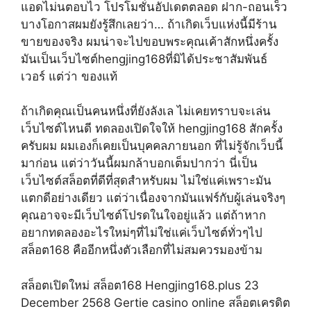
แอดไม่นตอบไว โปรโมชั่นอัปเดตตลอด ฝาก-ถอนเร็ว
บางโอกาสผมยังรู้สึกเลยว่า… ถ้าเกิดเว็บแห่งนี้มีร้าน
ขายของจริง ผมน่าจะไปขอบพระคุณเค้าสักหนึ่งครั้ง
มันเป็นเว็บไซต์hengjing168ที่มิได้ประชาสัมพันธ์
เวอร์ แต่ว่า ของแท้
ถ้าเกิดคุณเป็นคนหนึ่งที่ยังลังเล ไม่เคยทราบจะเล่น
เว็บไซต์ไหนดี ทดลองเปิดใจให้ hengjing168 สักครั้ง
ครับผม ผมเองก็เคยเป็นบุคคลภายนอก ที่ไม่รู้จักเว็บนี้
มาก่อน แต่ว่าวันนี้ผมกล้าบอกเต็มปากว่า นี่เป็น
เว็บไซต์สล็อตที่ดีที่สุดสำหรับผม ไม่ใช่แค่เพราะมัน
แตกดีอย่างเดียว แต่ว่าเนื่องจากมันแฟร์กับผู้เล่นจริงๆ
คุณอาจจะมีเว็บไซต์โปรดในใจอยู่แล้ว แต่ถ้าหาก
อยากทดลองอะไรใหม่ๆที่ไม่ใช่แค่เว็บไซต์ทั่วๆไป
สล็อต168 คืออีกหนึ่งตัวเลือกที่ไม่สมควรมองข้าม
สล็อตเปิดใหม่ สล็อต168 Hengjing168.plus 23
December 2568 Gertie casino online สล็อตเครดิต