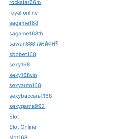
rockstar66m
royal online
sagame168
sagame168th
sawan888 เครดิตฟรี
sbobet168
sexy168
sexy168vip
sexyauto168
sexybaccarat168
sexygame992
Slot
Slot Online
slot168