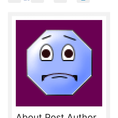
About Post Author