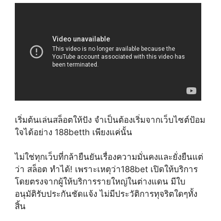
เริ่มต้นเล่นสล็อตให้ปัง จำเป็นต้องเริ่มจากเว็บไซต์ป้อม
ใจได้อย่าง 188betth เพียงแค่นั้น
ไม่ใช่ทุกเว็บที่กล้ายืนยันเรื่องความมั่นคงและยั่งยืนแต่
ว่า สล็อต ทำได้! เพราะเหตุว่า188bet เปิดให้บริการ
โดยตรงจากผู้ให้บริการรายใหญ่ในต่างแดน มีใบ
อนุมัติรับประกันชัดแจ้ง ไม่มีประวัติการทุจริตใดๆทั้ง
สิ้น