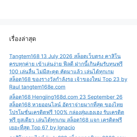
เรื่องล่าสุด
Tangtem168 13 July 2026 สล็อตเว็บตรง คาสิโน
ครบทุกค่าย เข้าเล่นง่าย ฟีลดี ฝากนี้เกินคุ้มรับทุนฟรี
100 เล่นลื่น ไม่มีสะดุด คัดมาแล้ว เล่นได้ทุกเกม
สล็อต168 ของรางวัลกำลังรอ เจ้าของใหม่ Top 23 by
Raul tangtem168e.com
สล็อต168 Hengjing168d.com 23 September 26
สล็อต168 หวยออนไลน์ อัตราจ่ายมากที่สุด ของไทย
โปรโมชั่นเครดิตฟรี 100% กล่องสุ่มเฮงเฮง รับเครดิต
ฟรี ยูสเดียว เล่นได้ทุกเกม สล็อต168 แจก เครดิตฟรี
เยอะที่สุด Top 67 by Ignacio