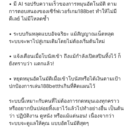
• มี AI รอปรับความเร็วของการหมุนอัตโนมัติ ตาม
การตอบสนองของเซิร์ฟเวอร์เกม188bet ทำให้ไม่มี
ดีเลย์ ไม่มีโหลดซ้ำ
• ระบบกันหลุดแบบอัจฉริยะ แม้สัญญาณเน็ตหลุด
ระบบจะพาไปสู่เกมเดิมโดยไม่ต้องเริ่มต้นใหม่
• แจ้งเตือนเมื่อโบนัสเข้า ถึงแม้กำลังเปิดสปินทิ้งไว้ ก็
ยังทราบว่า แตกแล้ว!
• หยุดหมุนอัตโนมัติเมื่อเข้าโบนัสหรือได้เงินตามเป้า
ปกป้องการเล่น188betthเกินที่คิดแผนไว้
ระบบนี้เหมาะกับคนที่ไม่ต้องการกดหมุนเองทุกคราว
หรืออยากปั่นปล่อยทิ้งเอาไว้แล้วไปทำอย่างอื่น เป็นต้น
ว่า ปฏิบัติงาน ดูหนัง หรือแม้แต่นอน! เนื่องจากว่า
ระบบจะดูแลให้คุณ แบบอัตโนมัติสุดๆ