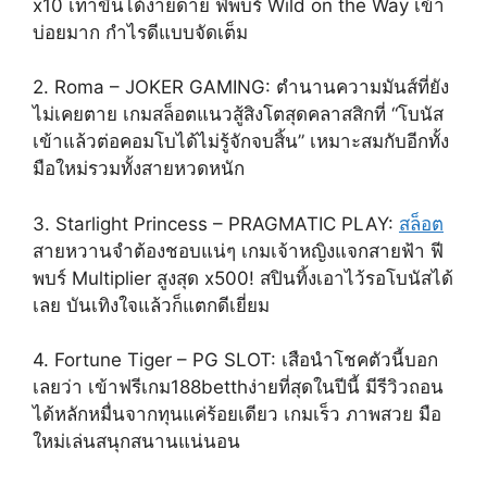
x10 เท่าขึ้นได้ง่ายดาย ฟีพบร์ Wild on the Way เข้า
บ่อยมาก กำไรดีแบบจัดเต็ม
2. Roma – JOKER GAMING: ตำนานความมันส์ที่ยัง
ไม่เคยตาย เกมสล็อตแนวสู้สิงโตสุดคลาสสิกที่ “โบนัส
เข้าแล้วต่อคอมโบได้ไม่รู้จักจบสิ้น” เหมาะสมกับอีกทั้ง
มือใหม่รวมทั้งสายหวดหนัก
3. Starlight Princess – PRAGMATIC PLAY:
สล็อต
สายหวานจำต้องชอบแน่ๆ เกมเจ้าหญิงแจกสายฟ้า ฟี
พบร์ Multiplier สูงสุด x500! สปินทิ้งเอาไว้รอโบนัสได้
เลย บันเทิงใจแล้วก็แตกดีเยี่ยม
4. Fortune Tiger – PG SLOT: เสือนำโชคตัวนี้บอก
เลยว่า เข้าฟรีเกม188betthง่ายที่สุดในปีนี้ มีรีวิวถอน
ได้หลักหมื่นจากทุนแค่ร้อยเดียว เกมเร็ว ภาพสวย มือ
ใหม่เล่นสนุกสนานแน่นอน