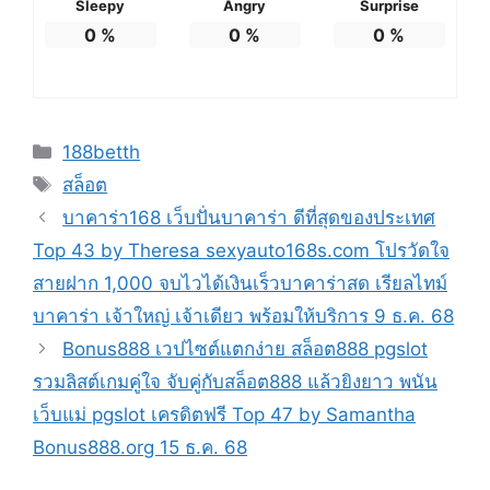
Sleepy
Angry
Surprise
0
%
0
%
0
%
Categories
188betth
Tags
สล็อต
บาคาร่า168 เว็บปั่นบาคาร่า ดีที่สุดของประเทศ
Top 43 by Theresa sexyauto168s.com โปรวัดใจ
สายฝาก 1,000 จบไวได้เงินเร็วบาคาร่าสด เรียลไทม์
บาคาร่า เจ้าใหญ่ เจ้าเดียว พร้อมให้บริการ 9 ธ.ค. 68
Bonus888 เวปไซต์แตกง่าย สล็อต888 pgslot
รวมลิสต์เกมคู่ใจ จับคู่กับสล็อต888 แล้วยิงยาว พนัน
เว็บแม่ pgslot เครดิตฟรี Top 47 by Samantha
Bonus888.org 15 ธ.ค. 68