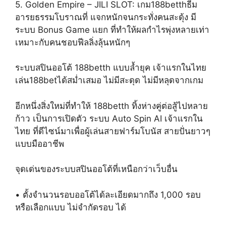
5. Golden Empire – JILI SLOT: เกม188betthธีม
อารยธรรมโบราณที่ แจกหนักจนกระทั่งคนสะดุ้ง มี
ระบบ Bonus Game แยก ที่ทำให้ผลกำไรพุ่งหลายเท่า
เหมาะกับคนชอบฟีลลิ่งลุ้นหนักๆ
ระบบสปินออโต้ 188betth แบบล้ำยุค เจ้าแรกในไทย
เล่น188betได้สม่ำเสมอ ไม่มีสะดุด ไม่มีหลุดจากเกม
อีกหนึ่งสิ่งใหม่ที่ทำให้ 188betth ทิ้งห่างคู่ต่อสู้ไปหลาย
ก้าว เป็นการเปิดตัว ระบบ Auto Spin AI เจ้าแรกใน
ไทย ที่ดีไซน์มาเพื่อผู้เล่นสายฟาร์มโบนัส สายปั่นยาวๆ
แบบมืออาชีพ
จุดเด่นของระบบสปินออโต้ที่เหนือกว่าเว็บอื่น
• ตั้งจำนวนรอบออโต้ได้ละเอียดมากถึง 1,000 รอบ
หรือเลือกแบบ ไม่จำกัดรอบ ได้