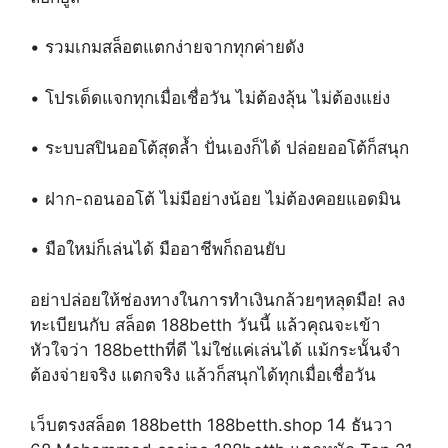
• รวมเกมสล็อตแตกง่ายจากทุกค่ายดัง
• โปรเด็ดแจกทุกเมื่อเชื่อวัน ไม่ต้องลุ้น ไม่ต้องแย่ง
• ระบบสปินออโต้สุดล้ำ ปั่นเองก็ได้ ปล่อยออโต้ก็สนุก
• ฝาก-ถอนออโต้ ไม่มีอย่างน้อย ไม่ต้องคอยแอดมิน
• มือใหม่ก็เล่นได้ มืออาชีพก็ถอนยับ
อย่าปล่อยให้ช่องทางในการทำเงินกล้วยๆหลุดมือ! ลง
ทะเบียนกับ สล็อต 188betth วันนี้ แล้วคุณจะเข้า
หัวใจว่า 188betthที่ดี ไม่ใช่แค่เล่นได้ แม้กระนั้นจำ
ต้องจ่ายจริง แตกจริง แล้วก็สนุกได้ทุกเมื่อเชื่อวัน
เว็บตรงสล็อต 188betth 188betth.shop 14 ธันวา