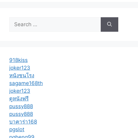
Search
for:
918kiss
joker123
หนังชนโรง
sagame168th
joker123
ดูหนังฟรี
pussy888
pussy888
บาคาร่า168
pgslot
pgheng99