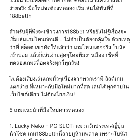
แนะนำเกมสล็อตจากค่ายดัง คัดสรรมาแล้วว่าแตก
ง่ายจริง มือใหม่จะต้องทดลอง เริ่มเล่นได้ทันทีที่
188betth
สำหรับผู้ที่พึ่งจะเข้าวงการ188bet หรือยังไม่รู้เรื่องจะ
เริ่มเล่นเกมไหนก่อนดี… ไม่จำเป็นต้องกลุ้มใจ ด้วยเหตุ
ว่าที่ สล็อต เขาคัดให้แล้วว่า เกมไหนแตกจริง โบนัส
เข้าบ่อย แล้วก็เล่นง่ายสุดๆโดยทีมงานมืออาชีพที่
ทดลองเกมสล็อตจริงทุกวี่ทุกวัน!
ไม่ต้องเสี่ยงเล่นเกมมั่วๆเนื่องจากพวกเรามี ลิสต์เกม
แตกง่าย ที่เหมาะกับมือใหม่มากที่สุด เล่นได้ทุกค่ายใน
เว็บไซต์เดียว ไม่ต้องโยกเงิน!
5 เกมแนะนำที่มือใหม่ควรทดลอง
1. Lucky Neko – PG SLOT: แมวกวักประเทศญี่ปุ่น
นำโชค เกม188betthนี้สายมูห้ามพลาด เพราะโบนัส