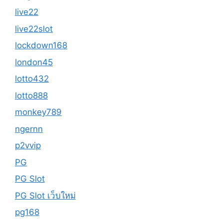
live22
live22slot
lockdown168
london45
lotto432
lotto888
monkey789
ngernn
p2vvip
PG
PG Slot
PG Slot เว็บใหม่
pg168