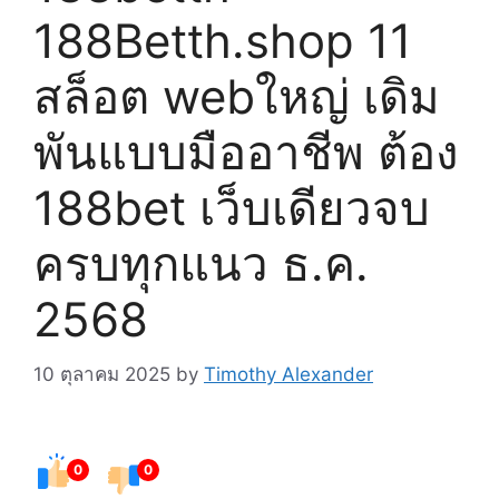
188Betth.shop 11
สล็อต webใหญ่ เดิม
พันแบบมืออาชีพ ต้อง
188bet เว็บเดียวจบ
ครบทุกแนว ธ.ค.
2568
10 ตุลาคม 2025
by
Timothy Alexander
0
0