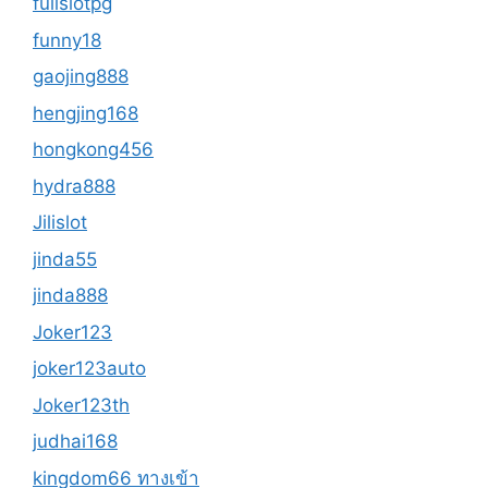
fullslotpg
funny18
gaojing888
hengjing168
hongkong456
hydra888
Jilislot
jinda55
jinda888
Joker123
joker123auto
Joker123th
judhai168
kingdom66 ทางเข้า