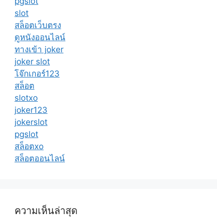
pgslot
slot
สล็อตเว็บตรง
ดูหนังออนไลน์
ทางเข้า joker
joker slot
โจ๊กเกอร์123
สล็อต
slotxo
joker123
jokerslot
pgslot
สล็อตxo
สล็อตออนไลน์
ความเห็นล่าสุด