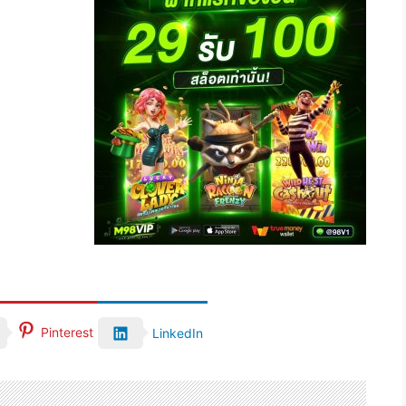
Pinterest
LinkedIn