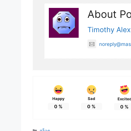
About Po
Timothy Ale
noreply@mas
Happy
Sad
Excite
0
%
0
%
0
%
Categories
สล็อต