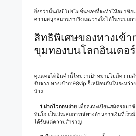
ยิ่งกว่านั้นยังมีโปรโมชั่นฯลฯที่จะทำให้สมาช
ความสนุกสนานร่าเริงและวางใจได้ในระบบกา
สิทธิพิเศษของทางเข้า
ขุมทองบนโลกอินเตอร์
คุณเคยได้ยินคำนี้ไหมว่าเป้าหมายไม่มีความสำ
รับจาก ทางเข้าm98vip ก็เหมือนกันในระหว่าง
บ้าง
1.ฝากไวถอนง่าย
เมื่อลงทะเบียนสมัครสมาช
ทันใจ เป็นประสบการณ์ทางด้านการเงินที่เร็วม
ได้รับแต่ความสำราญ