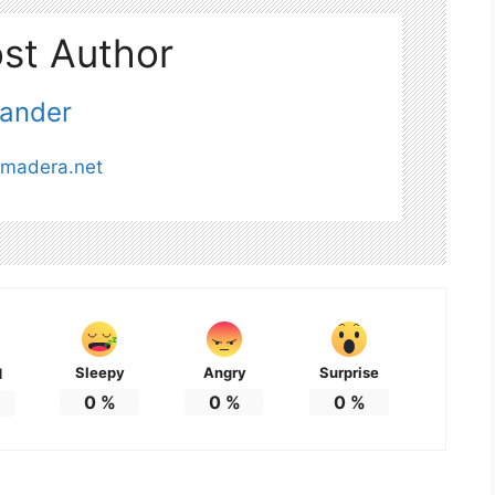
st Author
xander
madera.net
Sleepy
Angry
Surprise
d
0
%
0
%
0
%