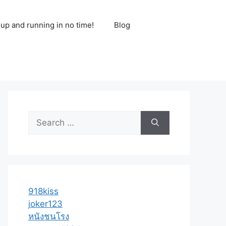
 up and running in no time!
Blog
Search
for:
918kiss
joker123
หนังชนโรง