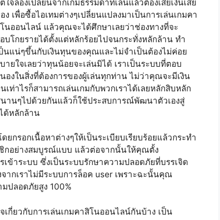
ิตใจลองเปลี่ยนจากเกมธรรมดาที่เล่นแล้วต้องเสียเงินเสีย
อง เพื่อซื้อไอเทมต่างๆเปลี่ยนแปลงมาเป็นการเล่นเกมคา
ิโนออนไลน์ แล้วคุณจะได้ศึกษาเลยว่าช่องทางที่จะ
อบโกยรายได้ตั้งแต่หลักร้อยไปจนกระทั่งหลักล้าน ทำ
ป็นแน่ๆขึ้นกับเงินทุนของคุณและไม่จำเป็นต้องไม่ค่อย
บายใจเลยว่าทุนน้อยจะเล่นมิได้ เราเป็นระบบที่ตอบ
นองในสิ่งที่ต้องการของผู้เล่นทุกท่าน ไม่ว่าคุณจะมีเงิน
ุนเท่าไรก็สามารถเล่นเกมกับพวกเราได้เลยหลักสิบหลัก
กสนานๆไปด้วยกันแล้วก็ใช้ประสบการณ์พัฒนาตัวเองสู่
ได้หลักล้าน
ดยกรอกเนื้อหาต่างๆให้เป็นระเบียบเรียบร้อยแล้วกระทำ
ิกอย่างสมบูรณ์แบบ แล้วต่อจากนั้นให้คุณตั้ง
เข้าระบบ ซึ่งเป็นระบบรักษาความปลอดภัยที่บรรเจิด
องจากเราไม่มีระบบการล็อค user เพราะฉะนั้นคุณ
ามปลอดภัยสูง 100%
จเกี่ยวกับการเล่นเกมคาสิโนออนไลน์กันบ้าง เป็น