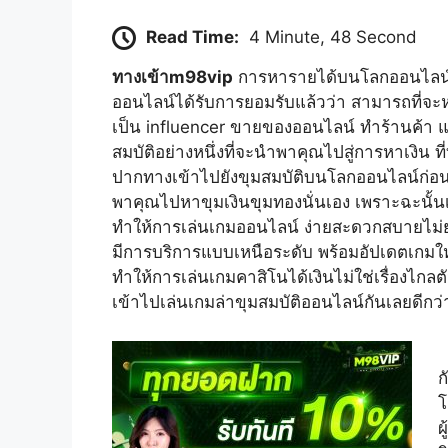
Read Time:
4 Minute, 48 Second
ทางเข้าm98vip
การหารายได้บนโลกออนไลน์ไม่ใ
ออนไลน์ได้รับการยอมรับแล้วว่า สามารถที่จะห
เป็น influencer ขายของออนไลน์ ทำร้านค้า และ
สมบัติอย่างหนึ่งที่จะนำพาคุณไปสู่การหาเงิน ที่ท
ปากทางเข้าไปยังขุมสมบัติบนโลกออนไลน์ก่อน เ
พาคุณไปหาขุมเงินขุมทองนั่นเอง เพราะฉะนั้นเร
ทำให้การเล่นเกมออนไลน์ ง่ายสะดวกสบายไม่ย
มีการบริการแบบเหนือระดับ พร้อมอัปเดตเกมใหม่
ทำให้การเล่นเกมคาสิโนได้เงินไม่ใช่เรื่องไกล
เข้าไปเล่นเกมล่าขุมสมบัติออนไลน์กันเลยดีกว่
1
ก
โ
ผ