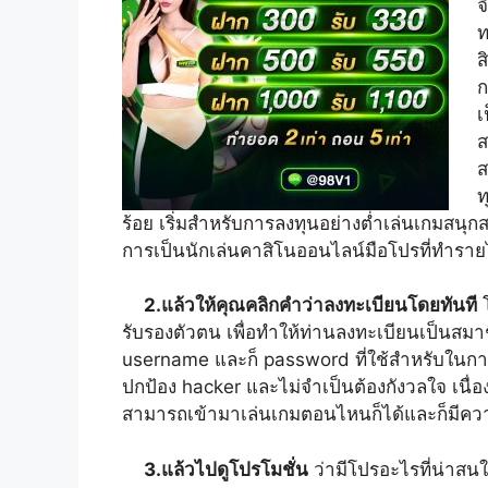
จ
ท
ส
ก
เ
ส
ส
ท
ร้อย เริ่มสำหรับการลงทุนอย่างต่ำเล่นเกมสนุ
การเป็นนักเล่นคาสิโนออนไลน์มือโปรที่ทำราย
2.แล้วให้คุณคลิกคำว่าลงทะเบียนโดยทันที
โ
รับรองตัวตน เพื่อทำให้ท่านลงทะเบียนเป็นสมาช
username และก็ password ที่ใช้สำหรับในการ
ปกป้อง hacker และไม่จำเป็นต้องกังวลใจ เนื่
สามารถเข้ามาเล่นเกมตอนไหนก็ได้และก็มีคว
3.แล้วไปดูโปรโมชั่น
ว่ามีโปรอะไรที่น่าสนใ