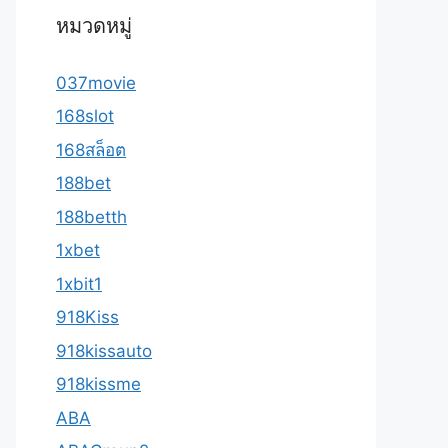
หมวดหมู่
037movie
168slot
168สล็อต
188bet
188betth
1xbet
1xbit1
918Kiss
918kissauto
918kissme
ABA