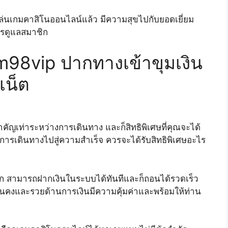
ิกเล่นเกมคาสิโนออนไลน์แล้ว มีความสุขไปกับยอดเยี่ยม
รดูแลสมาชิก
m98vip ปากทางเข้าขุมเงิน
เน็ต
คัญเท่าระหว่างการเดินทาง และก็สิทธิพิเศษที่คุณจะได้
การเดินทางไปสู่ความสำเร็จ ควรจะได้รับสิทธิพิเศษอะไร
ิก สามารถฝากเงินในระบบได้ทันทีและก็ถอนได้รวดเร็ว
ั่นคงและรวยด้านการเงินมีความคุ้มค่าและพร้อมให้ท่าน