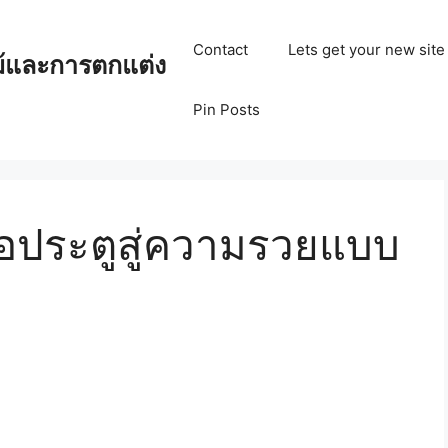
Contact
Lets get your new site
ม้และการตกแต่ง
Pin Posts
ือประตูสู่ความรวยแบบ