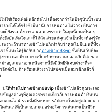
ช่เรื่องเพ้อฝันอีกต่อไป เนื่องจากว่าในปัจจุบันนี้ระบบ
ารายได้ได้จริงซึ่งมีนานัปการหนทาง ไม่ว่าจะเป็นการ
ก็ยังรวมทั้งการเล่นเกม เพราะว่าในยุคนี้เกมเป็นกรุ
ั้งยังบันเทิงใจและก็ได้เงินง่ายแต่คุณจำเป็นที่จะต้องรู้จัก
พราะถ้าหาทางเข้าไม่พบก็เท่ากับว่าคุณไม่มีแผนที่ที่จะ
าชี้แนะให้รู้จักกับปาก
ทางเข้าm98vip
ซึ่งเป็นเว็บที่จะ
ุ่งยาก และมีระบบระเบียบรักษาความปลอดภัยที่สุดยอด
ๆอยู่เสมอ นอกเหนือจากนี้ยังมีสิทธิพิเศษต่างๆที่จะ
ตัวอีกต่อไป ถ้าพร้อมแล้วเราไปสมัครเป็นสมาชิกแล้วก็
า
.ให้ท่านไปทางเข้าm98vip
เมื่อเข้าไปแล้วคุณจะเจอ
ับข้อมูลต่างๆที่คุณควรทราบเกี่ยวกับการพนันทำเงินบน
ลกออนไลน์ รวมทั้งมีระบบการอัปเกรดใหม่อยู่เสมอเวลา
ู้ใดกันแน่ที่เป็นสายเกมเมอร์พอใจการเล่นเกมเป็นชีวิต