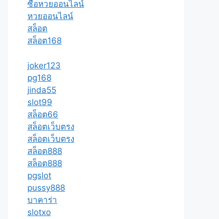
ซื้อหวยออนไลน์
หวยออนไลน์
สล็อต
สล็อต168
joker123
pg168
jinda55
slot99
สล็อต66
สล็อตเว็บตรง
สล็อตเว็บตรง
สล็อต888
สล็อต888
pgslot
pussy888
บาคาร่า
slotxo