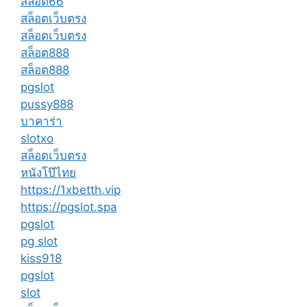
สล็อต66
สล็อตเว็บตรง
สล็อตเว็บตรง
สล็อต888
สล็อต888
pgslot
pussy888
บาคาร่า
slotxo
สล็อตเว็บตรง
หนังโป๊ไทย
https://1xbetth.vip
https://pgslot.spa
pgslot
pg slot
kiss918
pgslot
slot