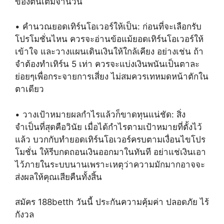
ของตนเต็มจำนวน
• คำนวณยอดเทิร์นโอเวอร์ให้เป็น: ก่อนที่จะเลือกรับ
โปรโมชั่นไหน ควรจะอ่านข้อแม้ยอดเทิร์นโอเวอร์ให้
เข้าใจ และวางแผนเดินเงินให้ใกล้เคียง อย่างเช่น ถ้า
จำต้องทำเทิร์น 5 เท่า ควรจะแบ่งเงินพนันเป็นตาละ
ย่อยๆเพื่อกระจายการเสี่ยง ไม่สมควรเทหมดหน้าตักใน
ตาเดียว
• วางเป้าหมายผลกำไรแล้วก็ขาดทุนแน่ชัด: สิ่ง
จำเป็นที่สุดคือวินัย เมื่อได้กำไรตามเป้าหมายที่ตั้งไว้
แล้ว บวกกับทำยอดเทิร์นโอเวอร์ครบตามเงื่อนไขโปร
โมชั่น ให้รีบกดถอนเงินออกมาในทันที อย่าแช่เงินเอา
ไว้ภายในระบบนานเพราะเหตุว่าความมักมากอาจจะ
ส่งผลให้คุณเสียคืนทั้งสิ้น
สมัคร 188betth วันนี้ ประกันความคุ้มค่า ปลอดภัย ไร้
กังวล