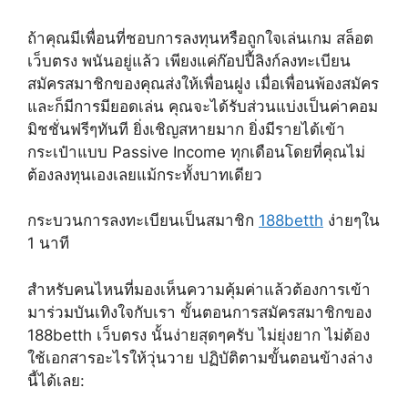
ถ้าคุณมีเพื่อนที่ชอบการลงทุนหรือถูกใจเล่นเกม สล็อต
เว็บตรง พนันอยู่แล้ว เพียงแค่ก๊อปปี้ลิงก์ลงทะเบียน
สมัครสมาชิกของคุณส่งให้เพื่อนฝูง เมื่อเพื่อนพ้องสมัคร
และก็มีการมียอดเล่น คุณจะได้รับส่วนแบ่งเป็นค่าคอม
มิชชั่นฟรีๆทันที ยิ่งเชิญสหายมาก ยิ่งมีรายได้เข้า
กระเป๋าแบบ Passive Income ทุกเดือนโดยที่คุณไม่
ต้องลงทุนเองเลยแม้กระทั้งบาทเดียว
กระบวนการลงทะเบียนเป็นสมาชิก
188betth
ง่ายๆใน
1 นาที
สำหรับคนไหนที่มองเห็นความคุ้มค่าแล้วต้องการเข้า
มาร่วมบันเทิงใจกับเรา ขั้นตอนการสมัครสมาชิกของ
188betth เว็บตรง นั้นง่ายสุดๆครับ ไม่ยุ่งยาก ไม่ต้อง
ใช้เอกสารอะไรให้วุ่นวาย ปฏิบัติตามขั้นตอนข้างล่าง
นี้ได้เลย: