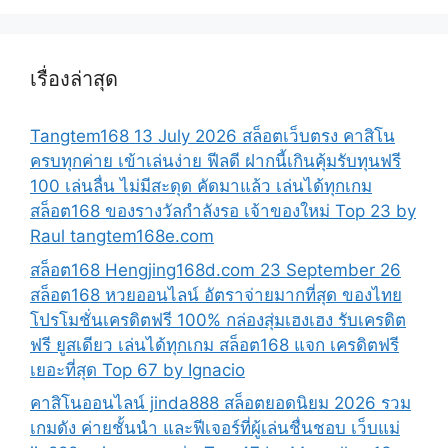
เรื่องล่าสุด
Tangtem168 13 July 2026 สล็อตเว็บตรง คาสิโน
ครบทุกค่าย เข้าเล่นง่าย ฟีลดี ฝากนี้เกินคุ้มรับทุนฟรี
100 เล่นลื่น ไม่มีสะดุด คัดมาแล้ว เล่นได้ทุกเกม
สล็อต168 ของรางวัลกำลังรอ เจ้าของใหม่ Top 23 by
Raul tangtem168e.com
สล็อต168 Hengjing168d.com 23 September 26
สล็อต168 หวยออนไลน์ อัตราจ่ายมากที่สุด ของไทย
โปรโมชั่นเครดิตฟรี 100% กล่องสุ่มเฮงเฮง รับเครดิต
ฟรี ยูสเดียว เล่นได้ทุกเกม สล็อต168 แจก เครดิตฟรี
เยอะที่สุด Top 67 by Ignacio
คาสิโนออนไลน์ jinda888 สล็อตยอดนิยม 2026 รวม
เกมดัง ค่ายชั้นนำ และฟีเจอร์ที่ผู้เล่นชื่นชอบ เว็บแม่