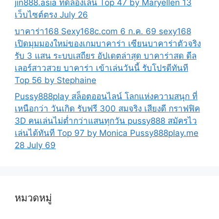
jin888.asia ทดลองเล่น Top 47 by Maryellen 13
เว็บไซต์ตรง July 26
บาคาร่า168 Sexy168c.com 6 ก.ค. 69 sexy168
เปิดมุมมองใหม่ของเกมบาคาร่า เซียนบาคาร่าตัวจริง
รับ 3 แสน ระบบเสถียร อัปเดตล่าสุด บาคาร่าสด ดีล
เลอร์สาวสวย บาคาร่า เข้าเล่นวันนี้ รับโปรดีทันที
Top 56 by Stephaine
Pussy888play สล็อตออนไลน์ โลกแห่งความสนุก ที่
เหนือกว่า วันเกิด รับฟรี 300 สมจริง เสียงดี กราฟฟิค
3D คนเล่นไม่ต่ำกว่าแสนทุกวัน pussy888 สมัครไว
เล่นได้ทันที Top 97 by Monica Pussy888play.me
28 July 69
หมวดหมู่