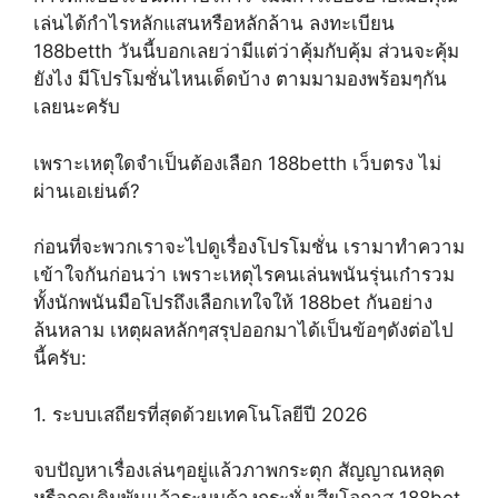
เล่นได้กำไรหลักแสนหรือหลักล้าน ลงทะเบียน
188betth วันนี้บอกเลยว่ามีแต่ว่าคุ้มกับคุ้ม ส่วนจะคุ้ม
ยังไง มีโปรโมชั่นไหนเด็ดบ้าง ตามมามองพร้อมๆกัน
เลยนะครับ
เพราะเหตุใดจำเป็นต้องเลือก 188betth เว็บตรง ไม่
ผ่านเอเย่นต์?
ก่อนที่จะพวกเราจะไปดูเรื่องโปรโมชั่น เรามาทำความ
เข้าใจกันก่อนว่า เพราะเหตุไรคนเล่นพนันรุ่นเก๋ารวม
ทั้งนักพนันมือโปรถึงเลือกเทใจให้ 188bet กันอย่าง
ล้นหลาม เหตุผลหลักๆสรุปออกมาได้เป็นข้อๆดังต่อไป
นี้ครับ:
1. ระบบเสถียรที่สุดด้วยเทคโนโลยีปี 2026
จบปัญหาเรื่องเล่นๆอยู่แล้วภาพกระตุก สัญญาณหลุด