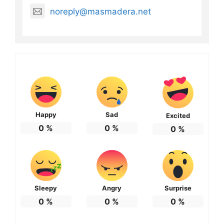
noreply@masmadera.net
Happy
Sad
Excited
0
%
0
%
0
%
Sleepy
Angry
Surprise
0
%
0
%
0
%