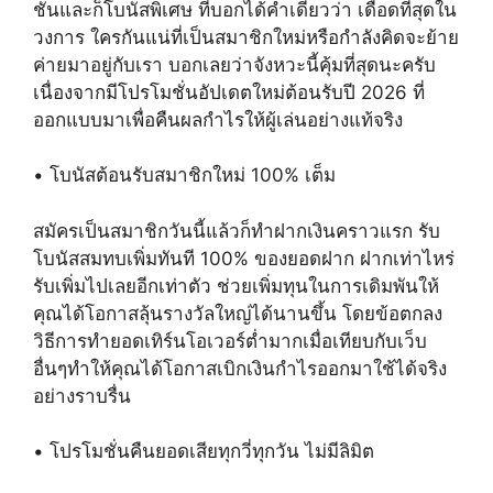
ชั่นและก็โบนัสพิเศษ ที่บอกได้คำเดียวว่า เดือดที่สุดใน
วงการ ใครกันแน่ที่เป็นสมาชิกใหม่หรือกำลังคิดจะย้าย
ค่ายมาอยู่กับเรา บอกเลยว่าจังหวะนี้คุ้มที่สุดนะครับ
เนื่องจากมีโปรโมชั่นอัปเดตใหม่ต้อนรับปี 2026 ที่
ออกแบบมาเพื่อคืนผลกำไรให้ผู้เล่นอย่างแท้จริง
• โบนัสต้อนรับสมาชิกใหม่ 100% เต็ม
สมัครเป็นสมาชิกวันนี้แล้วก็ทำฝากเงินคราวแรก รับ
โบนัสสมทบเพิ่มทันที 100% ของยอดฝาก ฝากเท่าไหร่
รับเพิ่มไปเลยอีกเท่าตัว ช่วยเพิ่มทุนในการเดิมพันให้
คุณได้โอกาสลุ้นรางวัลใหญ่ได้นานขึ้น โดยข้อตกลง
วิธีการทำยอดเทิร์นโอเวอร์ต่ำมากเมื่อเทียบกับเว็บ
อื่นๆทำให้คุณได้โอกาสเบิกเงินกำไรออกมาใช้ได้จริง
อย่างราบรื่น
• โปรโมชั่นคืนยอดเสียทุกวี่ทุกวัน ไม่มีลิมิต