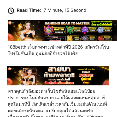
Read Time:
7 Minute, 15 Second
188betth เว็บตรงทางเข้าหลักที่ปี 2026 สมัครวันนี้รับ
โปรโมชั่นเด็ด ทุนน้อยก็ร่ำรวยได้จริง!
หากคุณกำลังมองหาเว็บไซต์พนันออนไลน์ป้อม
ปราการคง ไม่มีอันตราย และให้ผลทดแทนที่คุ้มค่าที่
สุดในนาทีนี้ เลิกเสียเวล่ำเวลากับเว็บเอเย่นต์โนเนมที่
คอยแม้กระนั้นจะเอาเปรียบคุณได้แล้วนะครับ