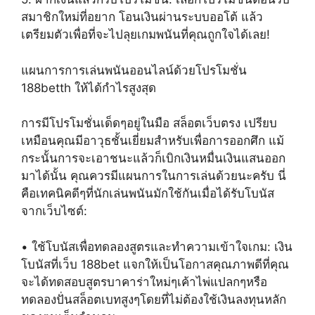
สมาชิกใหม่ที่อยาก โอนเงินผ่านระบบออโต้ แล้ว
เตรียมตัวเพื่อที่จะไปลุยเกมพนันที่คุณถูกใจได้เลย!
แผนการการเล่นพนันออนไลน์ด้วยโปรโมชั่น
188betth ให้ได้กำไรสูงสุด
การมีโปรโมชั่นเด็ดๆอยู่ในมือ สล็อตเว็บตรง เปรียบ
เหมือนคุณมีอาวุธชั้นเยี่ยมสำหรับเพื่อการออกศึก แม้
กระนั้นการจะเอาชนะแล้วก็เบิกเงินหมื่นเงินแสนออก
มาได้นั้น คุณควรมีแผนการในการเล่นด้วยนะครับ นี่
คือเทคนิคดีๆที่นักเล่นพนันมักใช้กันเมื่อได้รับโบนัส
จากเว็บไซต์:
• ใช้โบนัสเพื่อทดลองสูตรและทำความเข้าใจเกม: เงิน
โบนัสที่เว็บ 188bet แจกให้เป็นโอกาสคุณภาพดีที่คุณ
จะได้ทดสอบสูตรบาคาร่าใหม่ๆเค้าไพ่แปลกๆหรือ
ทดลองปั่นสล็อตเบทสูงๆโดยที่ไม่ต้องใช้เงินลงทุนหลัก