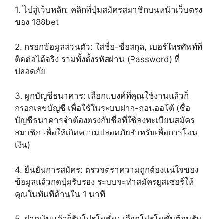
1. ไปสู่เว็บหลัก: คลิกที่ปุ่มสมัครสมาชิกบนหน้าเว็บตรง
ของ 188bet
2. กรอกข้อมูลส่วนตัว: ใส่ชื่อ-ชื่อสกุล, เบอร์โทรศัพท์ที่
ติดต่อได้จริง รวมทั้งตั้งรหัสผ่าน (Password) ที่
ปลอดภัย
3. ผูกบัญชีธนาคาร: เลือกแบงค์ที่คุณใช้งานแล้วก็
กรอกเลขบัญชี เพื่อใช้ในระบบฝาก-ถอนออโต้ (ชื่อ
บัญชีธนาคารจำต้องตรงกับชื่อที่ใช้ลงทะเบียนสมัคร
สมาชิก เพื่อให้เกิดความปลอดภัยสำหรับเพื่อการโอน
เงิน)
4. ยืนยันการสมัคร: ตรวจตราความถูกต้องแน่ใจของ
ข้อมูลแล้วกดปุ่มรับรอง ระบบจะทำสมัครยูสเซอร์ให้
คุณในทันทีด้านใน 1 นาที
5. ฝากเงินแล้วก็รับโปรโมชั่น: เลือกโปรโมชั่นต้อนรับ