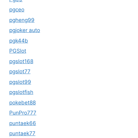
pgceo
pgheng99
pgjoker auto
pgk44b
PGSlot
pgslot168
pgslot77
pgslot99
pgslotfish
pokebet88
PunPro777
puntaek66
puntaek77