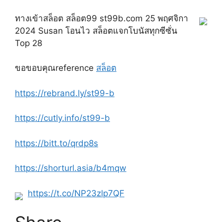
ทางเข้าสล็อต สล็อต99 st99b.com 25 พฤศจิกา
2024 Susan โอนไว สล็อตแจกโบนัสทุกซีซั่น
Top 28
ขอขอบคุณreference
สล็อต
https://rebrand.ly/st99-b
https://cutly.info/st99-b
https://bitt.to/qrdp8s
https://shorturl.asia/b4mqw
https://t.co/NP23zlp7QF