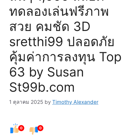
ทดลองเล่นฟรีภาพ
สวย คมชัด 3D
sretthi99 ปลอดภัย
คุ้มค่าการลงทุน Top
63 by Susan
St99b.com
1 ตุลาคม 2025
by
Timothy Alexander
0
0