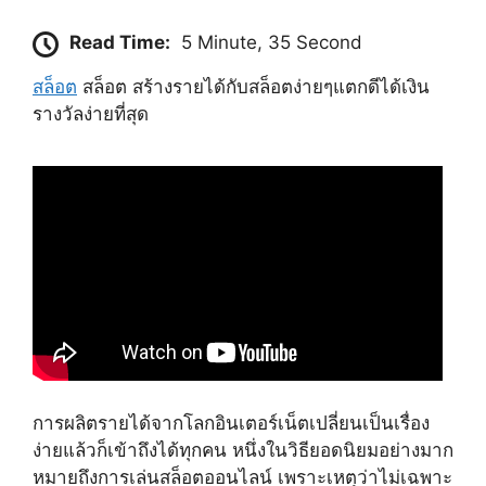
Read Time:
5 Minute, 35 Second
สล็อต
สล็อต สร้างรายได้กับสล็อตง่ายๆแตกดีได้เงิน
รางวัลง่ายที่สุด
การผลิตรายได้จากโลกอินเตอร์เน็ตเปลี่ยนเป็นเรื่อง
ง่ายแล้วก็เข้าถึงได้ทุกคน หนึ่งในวิธียอดนิยมอย่างมาก
หมายถึงการเล่นสล็อตออนไลน์ เพราะเหตุว่าไม่เฉพาะ