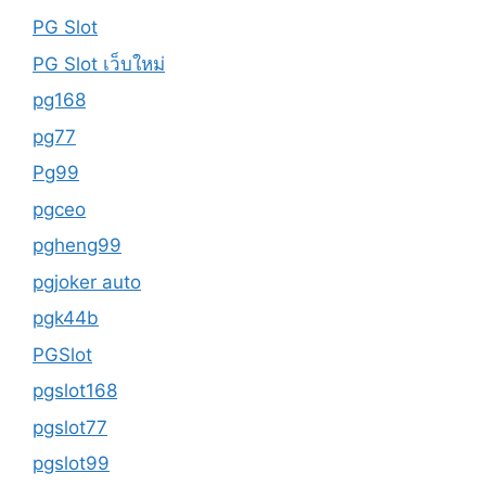
PG Slot
PG Slot เว็บใหม่
pg168
pg77
Pg99
pgceo
pgheng99
pgjoker auto
pgk44b
PGSlot
pgslot168
pgslot77
pgslot99