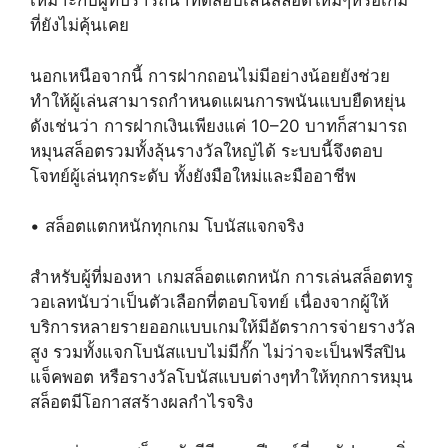
เหมาะกับผู้ที่ปรารถนาทดสอบเล่นสล็อตใหม่ๆหรือเกม
ที่ยังไม่คุ้นเคย
นอกเหนือจากนี้ การฝากถอนไม่มีอย่างน้อยยังช่วย
ทำให้ผู้เล่นสามารถกำหนดแผนการพนันแบบยืดหยุ่น
ดังเช่นว่า การฝากเงินเพียงแค่ 10–20 บาทก็สามารถ
หมุนสล็อตรวมทั้งลุ้นรางวัลใหญ่ได้ ระบบนี้จึงตอบ
โจทย์ผู้เล่นทุกระดับ ทั้งยังมือใหม่และมืออาชีพ
• สล็อตแตกหนักทุกเกม โบนัสแจกจริง
สำหรับผู้ที่มองหา เกมสล็อตแตกหนัก การเล่นสล็อตทรู
วอเลทนับว่าเป็นตัวเลือกที่ตอบโจทย์ เนื่องจากผู้ให้
บริการหลายรายออกแบบเกมให้มีอัตราการจ่ายรางวัล
สูง รวมทั้งแจกโบนัสแบบไม่มีกั๊ก ไม่ว่าจะเป็นฟรีสปิน
แจ็คพอต หรือรางวัลโบนัสแบบต่างๆทำให้ทุกการหมุน
สล็อตมีโอกาสสร้างผลกำไรจริง