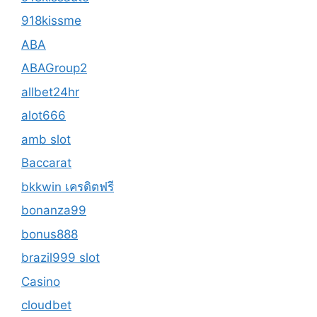
918kissme
ABA
ABAGroup2
allbet24hr
alot666
amb slot
Baccarat
bkkwin เครดิตฟรี
bonanza99
bonus888
brazil999 slot
Casino
cloudbet