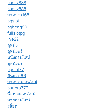
pussy888
pussy888
บาคาร่า168
pgslot
pgheng99
fullslotpg
live22
ดูหนัง
ดูหนังฟรี
หนังออนไลน์
ดูหนังฟรี
pgslot77
ปั่นแตก66
บาคาร่าออนไลน์
punpro777
ซื้อหวยออนไลน์
หวยออนไลน์
สล็อต