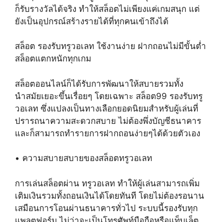
ก็รับรางวัลได้จริง ทำให้สล็อตไม่เพียงแค่เกมสนุก แต่
ยังเป็นอุปกรณ์สร้างรายได้ที่ทุกคนเข้าถึงได้
สล็อต รองรับทรูวอเลท ใช้งานง่าย ฝากถอนไม่มีขั้นต่ำ
สล็อตแตกหนักทุกเกม
สล็อตออนไลน์ก็ได้รับการพัฒนาให้สบายรวมทั้ง
นำสมัยเยอะขึ้นเรื่อยๆ โดยเฉพาะ สล็อต99 รองรับทรู
วอเลท ซึ่งแปลงเป็นทางเลือกยอดนิยมสำหรับผู้เล่นที่
ปรารถนาความสะดวกสบาย ไม่ต้องพึ่งบัญชีธนาคาร
และก็สามารถทำรายการฝากถอนง่ายๆได้ด้วยตัวเอง
• ความสบายสบายของสล็อตทรูวอเลท
การเล่นสล็อตผ่าน ทรูวอเลท ทำให้ผู้เล่นสามารถเพิ่ม
เติมเงินรวมทั้งถอนเงินได้โดยทันที โดยไม่ต้องรอนาน
เสมือนการโอนผ่านธนาคารทั่วไป ระบบนี้รองรับทุก
แพลตฟอร์ม ไม่ว่าจะเป็นโทรศัพท์มือถือหรือแท็บเล็ต