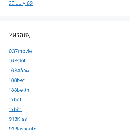
28 July 69
หมวดหมู่
037movie
168slot
168สล็อต
188bet
188betth
1xbet
1xbit1
918Kiss
918kissauto