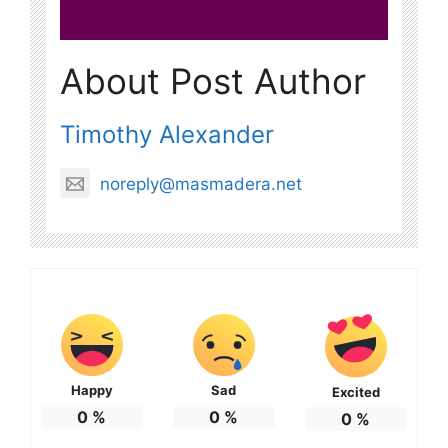
About Post Author
Timothy Alexander
noreply@masmadera.net
Happy
Sad
Excited
0
%
0
%
0
%