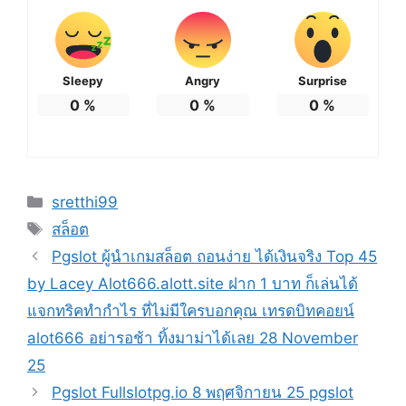
Sleepy
Angry
Surprise
0
%
0
%
0
%
Categories
sretthi99
Tags
สล็อต
Pgslot ผู้นำเกมสล็อต ถอนง่าย ได้เงินจริง Top 45
by Lacey Alot666.alott.site ฝาก 1 บาท ก็เล่นได้
แจกทริคทำกำไร ที่ไม่มีใครบอกคุณ เทรดบิทคอยน์
alot666 อย่ารอช้า ทิ้งมาม่าได้เลย 28 November
25
Pgslot Fullslotpg.io 8 พฤศจิกายน 25 pgslot