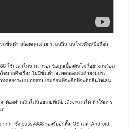
วลขั้นต่ำ สล็อตเล่นง่าย ระบบลื่น บนโทรศัพท์มือถือก็
 ใช้เวลาไม่นาน กรอกข้อมูลเบื้องต้นไม่กี่อย่างก็พร้อม
ูกใจมากคือเรื่อง ไม่มีขั้นต่ำ จะทดลองเล่นด้วยงบประ
ยากทดลองระบบ ทดสอบเกมก่อนที่จะคิดที่จะตัดสินใจเล่น
จะต้องฝากเงินไม่น้อยเลยทีเดียวถึงจะเล่นได้ ทำให้การ
ียด
วกกว่า ซึ่ง pussy888 รองรับอีกทั้ง iOS และ Android