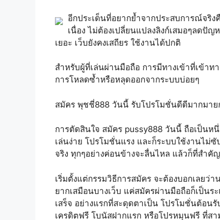
อีกประเด็นที่อยากย้ำจากประสบการณ์จริง
เนื่อง ไม่ต้องเปลี่ยนแปลงลิงก์เสมอๆลดปั
เยอะ เว็บยังคงเสถียร ใช้งานได้ปกติ
สำหรับผู้ที่เล่นผ่านมือถือ การมีทางเข้าที่เข้
การโหลดซ้ำหรือหลุดออกจากระบบบ่อยๆ
สมัคร พุชชี่888 วันนี้ รับโปรโมชั่นดีดีมากมา
การตัดสินใจ สมัคร pussy888 วันนี้ ถือเป็นหนึ่
เล่นง่าย โปรโมชั่นแรง และก็ระบบใช้งานไม่ซั
จริง ทุกๆอย่างค่อนข้างจะลื่นไหล แล้วก็ที่สำคั
เริ่มตั้งแต่กรรมวิธีการสมัคร จะต้องบอกเลยว่า
ยากเสมือนบางเว็บ แค่สมัครผ่านมือถือก็เป็น
เสร็จ อย่างแรกที่สะดุดตาเป็น โปรโมชั่นต้อนร
เครดิตฟรี โบนัสฝากแรก หรือโปรหมุนฟรี ที่สา