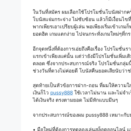
ในวันที่สมัคร ผมเลือกใช้โปรโมชั่นโบนัสฝากครั
โบนัสแจ่มกระจ่าง ไม่ซับซ้อน แล้วก็มีเงื่อนไขที่
พากเพียรเอาเปรียบผู้เล่น พอเพียงเริ่มเข้าเกม
ยอดฮิต เกมแตกง่าย ไปจนกระทั่งเกมใหม่ๆที่กร
อีกจุดหนึ่งที่ต้องการเอ่ยถึงคือเรื่อง โปรโมชั
แรกเข้าเพียงแค่นั้น แต่ว่ายังมีโปรโมชั่นเพิ่มเ
ตลอด ซึ่งจากประสบการณ์จริง โปรโมชั่นกลุ่มนี
ช่วงวันที่ดวงไม่ค่อยดี โบนัสคืนยอดเสียนับว่
สุดท้ายเป็นหัวข้อการฝาก-ถอน ที่ผมให้ความใส่ใ
เงินก็ไว
pussy888
ใช้เวลาไม่นาน และไม่จำเป
ได้เงินจริง ตรงตามยอด ไม่มีหักแบบมึนๆ
จากประสบการณ์ของผม pussy888 เหมาะกับห
• มือใหม่ที่ต้องการทดลองเล่นสล็อตออนไลน์ แม้