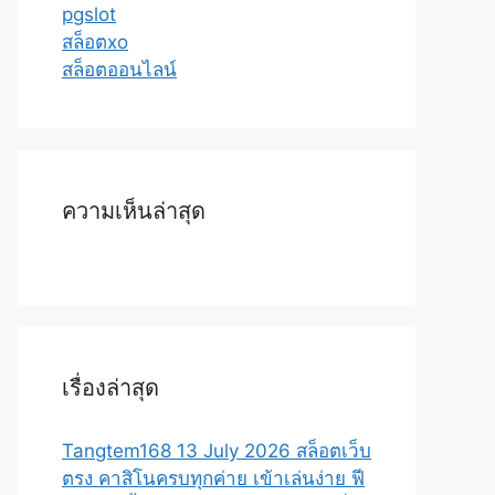
pgslot
สล็อตxo
สล็อตออนไลน์
ความเห็นล่าสุด
เรื่องล่าสุด
Tangtem168 13 July 2026 สล็อตเว็บ
ตรง คาสิโนครบทุกค่าย เข้าเล่นง่าย ฟี