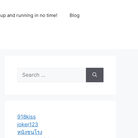
 up and running in no time!
Blog
Search
for:
918kiss
joker123
หนังชนโรง