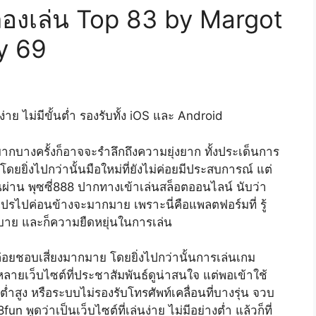
องเล่น Top 83 by Margot
y 69
ย ไม่มีขั้นต่ำ รองรับทั้ง iOS และ Android
ากบางครั้งก็อาจจะรำลึกถึงความยุ่งยาก ทั้งประเด็นการ
โดยยิ่งไปกว่านั้นมือใหม่ที่ยังไม่ค่อยมีประสบการณ์ แต่
่าน พุซซี่888 ปากทางเข้าเล่นสล็อตออนไลน์ นับว่า
แปรไปค่อนข้างจะมากมาย เพราะนี่คือแพลตฟอร์มที่ รู้
ามสบาย และก็ความยืดหยุ่นในการเล่น
ค่อยชอบเสี่ยงมากมาย โดยยิ่งไปกว่านั้นการเล่นเกม
อหลายเว็บไซต์ที่ประชาสัมพันธ์ดูน่าสนใจ แต่พอเข้าใช้
ำสูง หรือระบบไม่รองรับโทรศัพท์เคลื่อนที่บางรุ่น จวบ
ูดว่าเป็นเว็บไซต์ที่เล่นง่าย ไม่มีอย่างต่ำ แล้วก็ที่