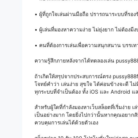
• ผู้ที่ถูกใจเล่นผ่านมือถือ ปรารถนาระบบที่รองร
• ผู้เล่นที่มองหาความง่าย ไม่ยุ่งยาก ไม่ต้อง
• คนที่ต้องการเล่นเพื่อความสนุกสนาน บรรเท
ความรู้สึกภายหลังจากได้ทดลองเล่น pussy88
ถ้าเกิดให้สรุปจากประสบการณ์ตรง pussy888f
โจทย์คำว่า เล่นง่าย สุขใจ ได้ค่อนข้างจะดี ไม่
ทุกระบบที่จำเป็นต้อง ทั้ง iOS และ Android แล
สำหรับผู้ใดที่กำลังมองหาเว็บสล็อตที่เริ่มง่าย 
เป็นอย่างมาก โดยยิ่งไปกว่านั้นหากคุณอยาก
ควบคุมการเล่นได้ด้วยตัวเอง